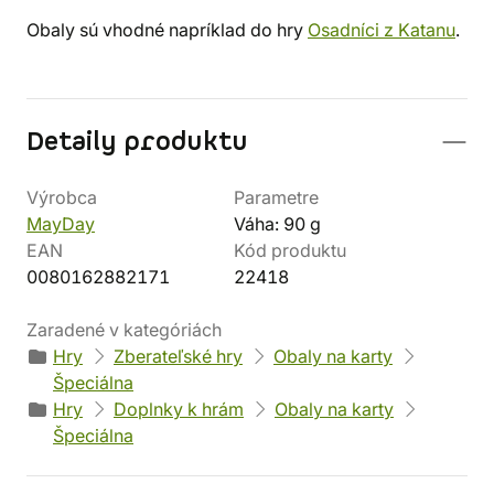
Obaly sú vhodné napríklad do hry
Osadníci z Katanu
.
Detaily produktu
Výrobca
Parametre
MayDay
Váha: 90 g
EAN
Kód produktu
0080162882171
22418
Zaradené v kategóriách
Hry
Zberateľské hry
Obaly na karty
Špeciálna
Hry
Doplnky k hrám
Obaly na karty
Špeciálna