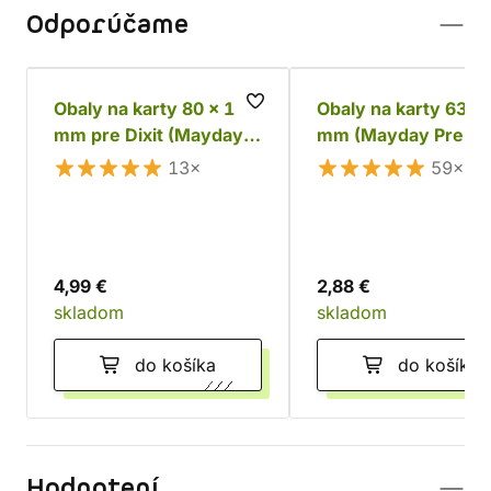
Odporúčame
Obaly na karty 80 x 120
Obaly na karty 63,5 
mm pre Dixit (Mayday
mm (Mayday Premi
Premium)
13×
59×
4,99 €
2,88 €
skladom
skladom
do košíka
do košíka
Hodnotení