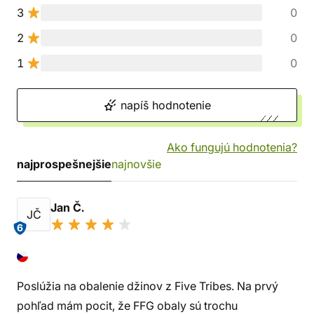
3
0
2
0
1
0
napíš hodnotenie
Ako fungujú hodnotenia?
najprospešnejšie
najnovšie
Jan Č.
JČ
6
Poslúžia na obalenie džinov z Five Tribes. Na prvý
pohľad mám pocit, že FFG obaly sú trochu