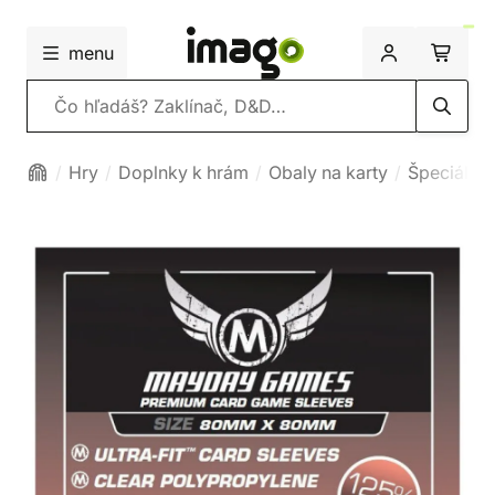
menu
Vyhľadávanie
Hry
Doplnky k hrám
Obaly na karty
Špeciálna