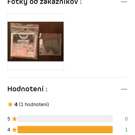
Fotky od zákazníkov
1
Hodnotení
1
4
(1 hodnotení)
5
0
4
1