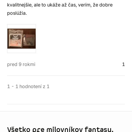
kvalitnejšie, ale to ukáže až čas, verím, že dobre
poslúžia.
pred 9 rokmi
1
1
-
1
hodnotení
z
1
Informácie o obchode
Všetko pre milovníkov fantasy,