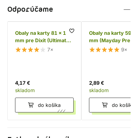
Odporúčame
Obaly na karty 81 x 122
Obaly na karty 59 x
mm pre Dixit (Ultimate
mm (Mayday Premi
Guard Premium Soft)
7×
9×
4,17 €
2,89 €
skladom
skladom
do košíka
do košíka