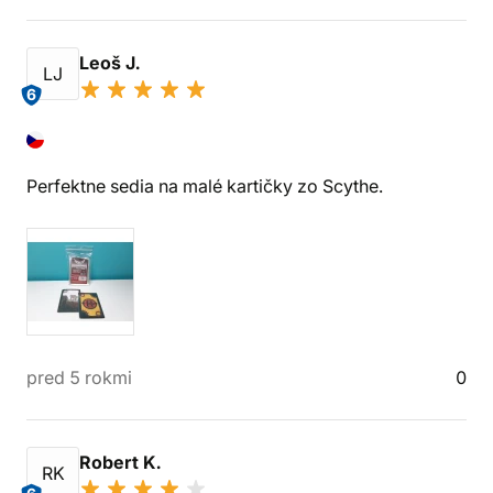
Leoš J.
LJ
6
Perfektne sedia na malé kartičky zo Scythe.
pred 5 rokmi
0
Robert K.
RK