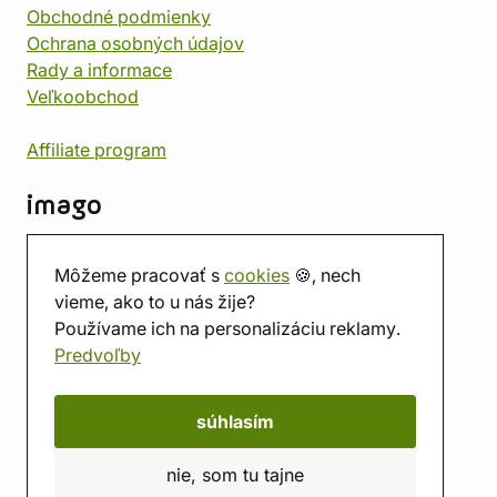
Obchodné podmienky
Ochrana osobných údajov
Rady a informace
Veľkoobchod
Affiliate program
imago
Kontakt
Môžeme pracovať s
cookies
🍪, nech
Predajňa
vieme, ako to u nás žije?
Herňa
Používame ich na personalizáciu reklamy.
O nás
Predvoľby
Hodnotenie obchodu
Darčekové poukážky
Kalendár
súhlasím
imago.blog
nie, som tu tajne