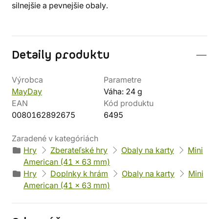
silnejšie a pevnejšie obaly.
Detaily produktu
Výrobca
Parametre
MayDay
Váha: 24 g
EAN
Kód produktu
0080162892675
6495
Zaradené v kategóriách
Hry
Zberateľské hry
Obaly na karty
Mini
American (41 x 63 mm)
Hry
Doplnky k hrám
Obaly na karty
Mini
American (41 x 63 mm)