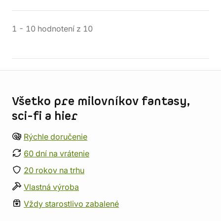
1
-
10
hodnotení
z
10
Informácie o obchode
Všetko pre milovníkov fantasy,
sci-fi a hier
Rýchle doručenie
60 dní na vrátenie
20 rokov na trhu
Vlastná výroba
Vždy starostlivo zabalené