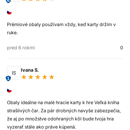
6
Prémiové obaly používam vždy, keď karty držím v
ruke.
pred 6 rokmi
0
Ivana S.
IS
1
Obaly ideálne na malé hracie karty k hre Veľká kniha
strašlivých čar. Za pár drobných navyše zabezpečia,
že aj po množstve odohraných kôl bude tvoja hra
vyzerať stále ako práve kúpená.