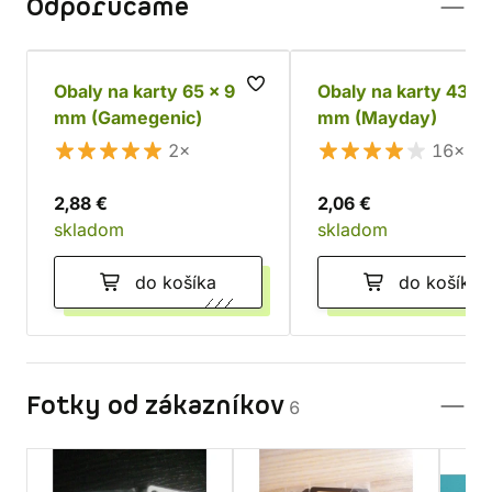
Odporúčame
Obaly na karty 65 x 92
Obaly na karty 43 x
mm (Gamegenic)
mm (Mayday)
2×
16×
2,88 €
2,06 €
skladom
skladom
do košíka
do košíka
Fotky od zákazníkov
6