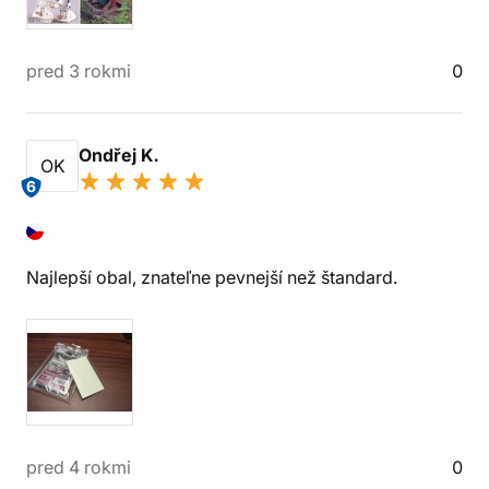
pred 3 rokmi
0
Ondřej K.
OK
6
Najlepší obal, znateľne pevnejší než štandard.
pred 4 rokmi
0