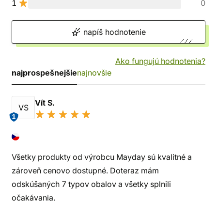
1
0
napíš hodnotenie
Ako fungujú hodnotenia?
najprospešnejšie
najnovšie
Vít S.
VS
1
Všetky produkty od výrobcu Mayday sú kvalitné a
zároveň cenovo dostupné. Doteraz mám
odskúšaných 7 typov obalov a všetky splnili
očakávania.