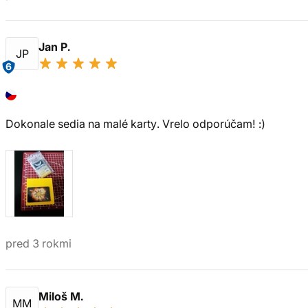
Jan P.
JP
6
Dokonale sedia na malé karty. Vrelo odporúčam! :)
pred 3 rokmi
Miloš M.
MM