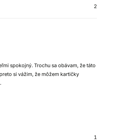
2
eľmi spokojný. Trochu sa obávam, že táto
 preto si vážim, že môžem kartičky
.
1