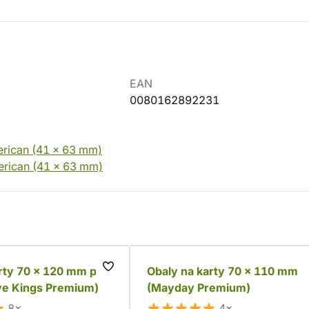
EAN
0080162892231
erican (41 x 63 mm)
erican (41 x 63 mm)
rty 70 x 120 mm pre
Obaly na karty 70 x 110 mm
ve Kings Premium)
(Mayday Premium)
8×
4×