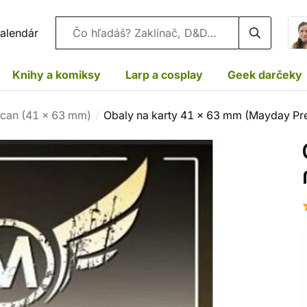
Vyhľadávanie
alendár
Knihy a komiksy
Larp a cosplay
Geek darčeky
ican (41 x 63 mm)
Obaly na karty 41 x 63 mm (Mayday P