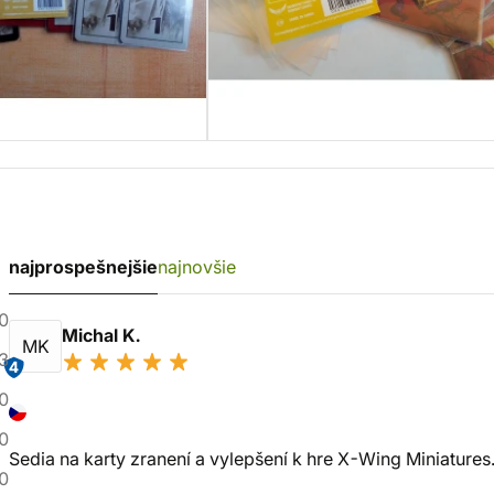
najprospešnejšie
najnovšie
0
Michal K.
MK
3
4
0
0
Sedia na karty zranení a vylepšení k hre X-Wing Miniatures
0