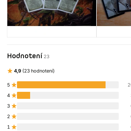
Hodnotení
23
4,9
(23 hodnotení)
5
2
4
3
2
1