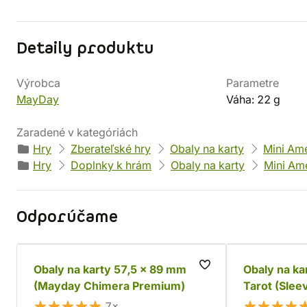
Detaily produktu
Výrobca
Parametre
MayDay
Váha: 22 g
Zaradené v kategóriách
Hry
Zberateľské hry
Obaly na karty
Mini Am
Hry
Doplnky k hrám
Obaly na karty
Mini Am
Odporúčame
Obaly na karty 57,5 x 89 mm
Obaly na ka
(Mayday Chimera Premium)
Tarot (Slee
7×