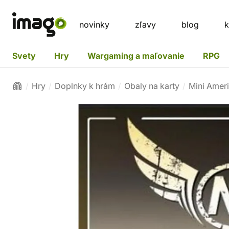
novinky
zľavy
blog
k
Svety
Hry
Wargaming a maľovanie
RPG
Hry
Doplnky k hrám
Obaly na karty
Mini Amer