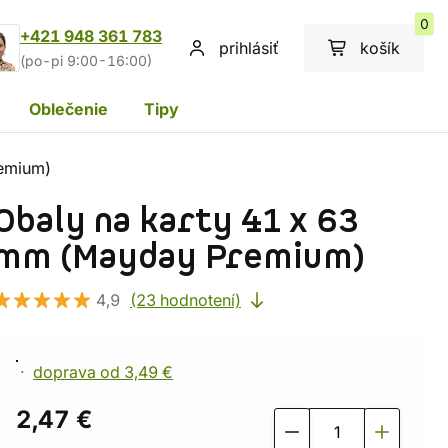
0
+421 948 361 783
prihlásiť
košík
(po-pi 9:00-16:00)
Oblečenie
Tipy
remium)
Obaly na karty 41 x 63
mm (Mayday Premium)
4,9
(23 hodnotení)
doprava od 3,49 €
2,47 €