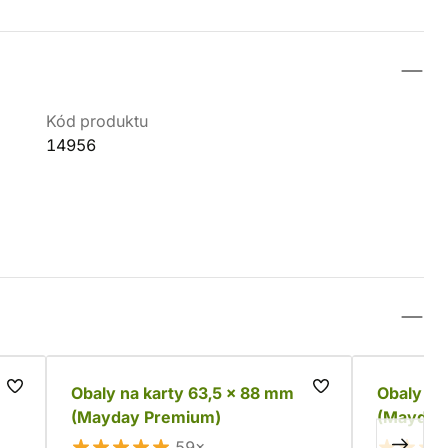
Kód produktu
14956
Obaly na karty 63,5 x 88 mm
Obaly na
(Mayday Premium)
(Mayday
59×