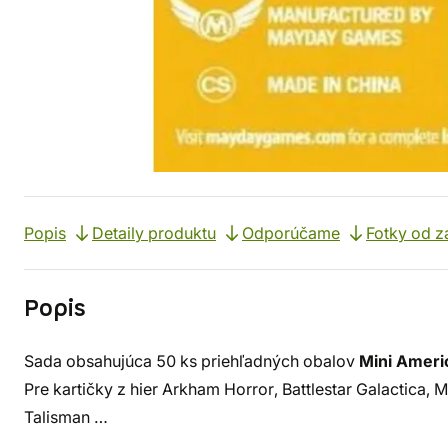
Popis
Detaily produktu
Odporúčame
Fotky od z
Popis
Sada obsahujúca 50 ks priehľadných obalov
Mini Amer
Pre kartičky z hier Arkham Horror, Battlestar Galactica,
Talisman …