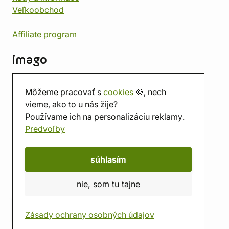
Veľkoobchod
Affiliate program
imago
Kontakt
Môžeme pracovať s
cookies
🍪, nech
Predajňa
vieme, ako to u nás žije?
Herňa
Používame ich na personalizáciu reklamy.
O nás
Predvoľby
Hodnotenie obchodu
Darčekové poukážky
Kalendár
súhlasím
imago.blog
nie, som tu tajne
Zásady ochrany osobných údajov