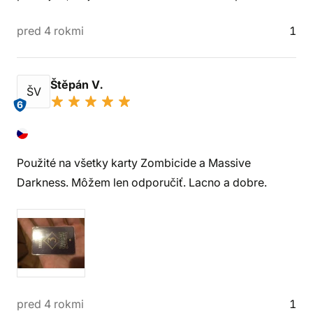
pred 4 rokmi
1
Štěpán V.
ŠV
6
Použité na všetky karty Zombicide a Massive
Darkness. Môžem len odporučiť. Lacno a dobre.
pred 4 rokmi
1