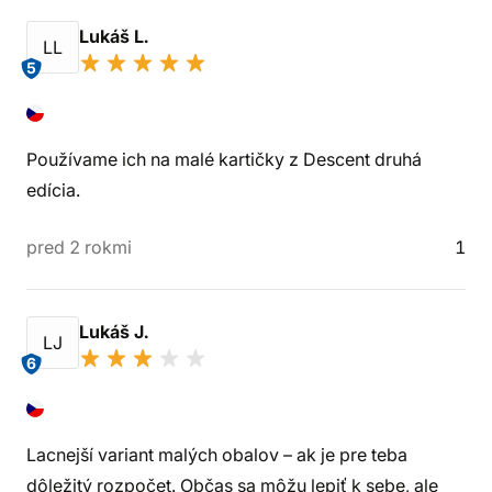
Lukáš L.
LL
5
Používame ich na malé kartičky z Descent druhá
edícia.
pred 2 rokmi
1
Lukáš J.
LJ
6
Lacnejší variant malých obalov – ak je pre teba
dôležitý rozpočet. Občas sa môžu lepiť k sebe, ale