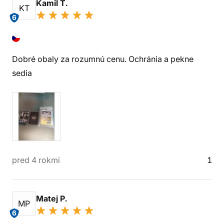
Kamil T.
KT
6
Dobré obaly za rozumnú cenu. Ochránia a pekne
sedia
pred 4 rokmi
1
Matej P.
MP
6