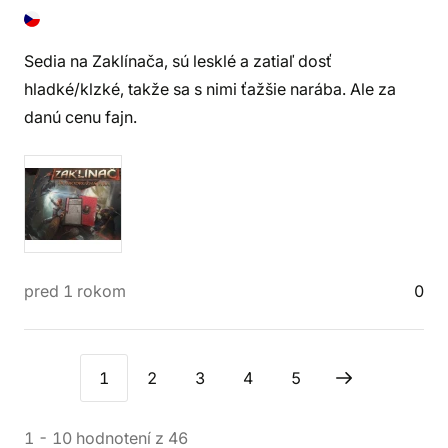
Sedia na Zaklínača, sú lesklé a zatiaľ dosť
hladké/klzké, takže sa s nimi ťažšie narába. Ale za
danú cenu fajn.
pred 1 rokom
0
1
2
3
4
5
1
-
10
hodnotení
z
46