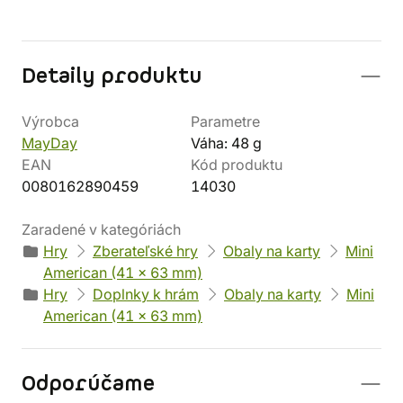
Detaily produktu
Výrobca
Parametre
MayDay
Váha: 48 g
EAN
Kód produktu
0080162890459
14030
Zaradené v kategóriách
Hry
Zberateľské hry
Obaly na karty
Mini
American (41 x 63 mm)
Hry
Doplnky k hrám
Obaly na karty
Mini
American (41 x 63 mm)
Odporúčame