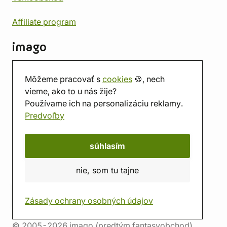
Affiliate program
imago
Kontakt
Môžeme pracovať s
cookies
🍪, nech
Predajňa
vieme, ako to u nás žije?
Herňa
Používame ich na personalizáciu reklamy.
O nás
Predvoľby
Hodnotenie obchodu
Darčekové poukážky
Kalendár
súhlasím
imago.blog
nie, som tu tajne
Zásady ochrany osobných údajov
© 2005-2026 imago (predtým fantasyobchod)