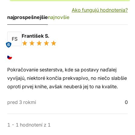
Ako fungujú hodnotenia?
najprospešnejšie
najnovšie
František S.
FS
6
Pokračovanie sesterstva, kde sa postavy naďalej
vyvíjajú, niektoré končia prekvapivo, no niečo slabšie
oproti prvej knihe, avšak neuberá jej to na kvalite.
pred 3 rokmi
0
1
-
1
hodnotení
z
1