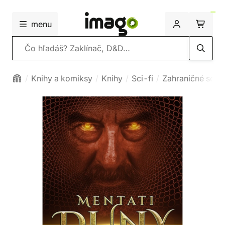
menu
Vyhľadávanie
Knihy a komiksy
Knihy
Sci-fi
Zahraničné sci-f