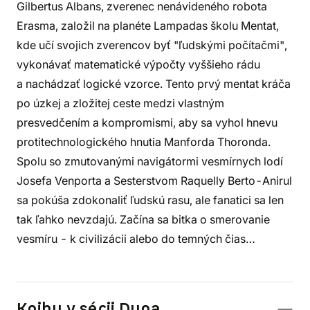
Gilbertus Albans, zverenec nenávideného robota
Erasma, založil na planéte Lampadas školu Mentat,
kde učí svojich zverencov byť "ľudskými počítačmi",
vykonávať matematické výpočty vyššieho rádu
a nachádzať logické vzorce. Tento prvý mentat kráča
po úzkej a zložitej ceste medzi vlastným
presvedčením a kompromismi, aby sa vyhol hnevu
protitechnologického hnutia Manforda Thoronda.
Spolu so zmutovanými navigátormi vesmírnych lodí
Josefa Venporta a Sesterstvom Raquelly Berto-Anirul
sa pokúša zdokonaliť ľudskú rasu, ale fanatici sa len
tak ľahko nevzdajú. Začína sa bitka o smerovanie
vesmíru - k civilizácii alebo do temných čias…
Knihy v sérii Duna