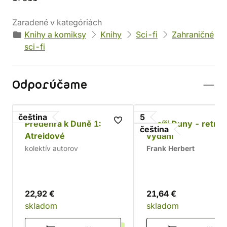
Zaradené v kategóriách
Knihy a komiksy
Knihy
Sci-fi
Zahraničné
sci-fi
Odporúčame
čeština
5
Předehra k Duně 1:
Kacíři Duny - retro
čeština
Atreidové
vydání
kolektív autorov
Frank Herbert
22,92 €
21,64 €
skladom
skladom