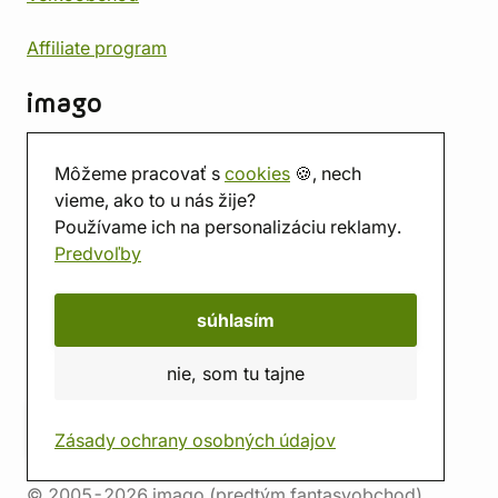
Affiliate program
imago
Kontakt
Môžeme pracovať s
cookies
🍪, nech
Predajňa
vieme, ako to u nás žije?
Herňa
Používame ich na personalizáciu reklamy.
O nás
Predvoľby
Hodnotenie obchodu
Darčekové poukážky
Kalendár
súhlasím
imago.blog
nie, som tu tajne
Zásady ochrany osobných údajov
© 2005-2026 imago (predtým fantasyobchod)