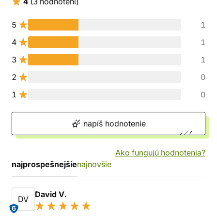
4
(3 hodnotení)
5
1
4
1
3
1
2
0
1
0
napíš hodnotenie
Ako fungujú hodnotenia?
najprospešnejšie
najnovšie
David V.
DV
6