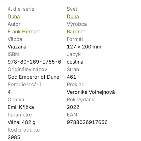
4. diel série
Svet
Duna
Duna
Autor
Výrobca
Frank Herbert
Baronet
Väzba
Formát
Viazaná
127 x 200 mm
ISBN
Jazyk
978-80-269-1765-6
čeština
Originálny názov
Strán
God Emperor of Dune
461
Poradie v sérii
Preklad
4
Veronika Volhejnová
Obálka
Rok vydania
Emil Křižka
2022
Parametre
EAN
Váha: 482 g
9788026917656
Kód produktu
2985