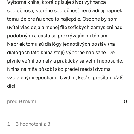
Výborná kniha, ktorá opisuje život vyhnanca
spoločnosti, ktorého spoločnosť nenávidí aj napriek
tomu, že pre ňu chce to najlepšie. Osobne by som
uvítal viac deja a menej filozofických zamyslení nad
podobnými a často sa prekrývajúcimi témami.
Napriek tomu sú dialógy jednotlivých postáv (na
dialógoch táto kniha stojí) výborne napísané. Dej
plynie veľmi pomaly a prakticky sa veľmi neposunie.
Kniha na mňa pôsobí ako predel medzi dvoma
vzdialenými epochami. Uvidím, keď si prečítam ďalší
diel.
pred 9 rokmi
0
1
-
3
hodnotení
z
3