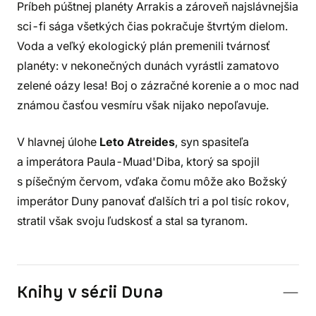
Príbeh púštnej planéty Arrakis a zároveň najslávnejšia
sci-fi sága všetkých čias pokračuje štvrtým dielom.
Voda a veľký ekologický plán premenili tvárnosť
planéty: v nekonečných dunách vyrástli zamatovo
zelené oázy lesa! Boj o zázračné korenie a o moc nad
známou časťou vesmíru však nijako nepoľavuje.
V hlavnej úlohe
Leto Atreides
, syn spasiteľa
a imperátora Paula-Muad'Diba, ktorý sa spojil
s píšečným červom, vďaka čomu môže ako Božský
imperátor Duny panovať ďalších tri a pol tisíc rokov,
stratil však svoju ľudskosť a stal sa tyranom.
Knihy v sérii Duna