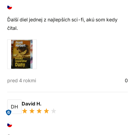
Ďalší diel jednej z najlepších sci-fi, akú som kedy
čítal.
pred 4 rokmi
0
David H.
DH
6