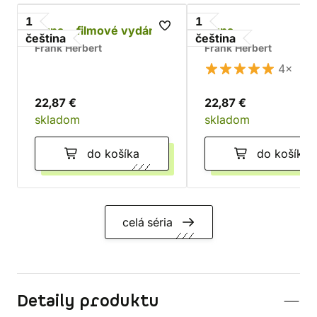
1
1
Duna - filmové vydání
Duna
čeština
čeština
Frank Herbert
Frank Herbert
4×
22,87 €
22,87 €
skladom
skladom
do košíka
do košíka
celá séria
Detaily produktu