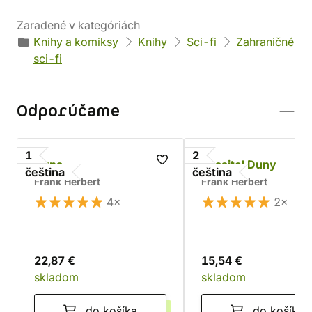
Zaradené v kategóriách
Knihy a komiksy
Knihy
Sci-fi
Zahraničné
sci-fi
Odporúčame
1
2
Duna
Spasitel Duny
čeština
čeština
Frank Herbert
Frank Herbert
4×
2×
22,87 €
15,54 €
skladom
skladom
do košíka
do košíka