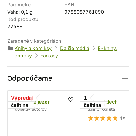
Parametre
EAN
Váha: 0,1 g
9788087761090
Kód produktu
22589
Zaradené v kategóriách
Knihy a komiksy
Dalšie médiá
E-knihy,
ebooky
Fantasy
Odporúčame
Výpredaj
1
Duchové jezer
Šíp v zádech
čeština
čeština
kolektív autorov
Jan Č. Galeta
4×