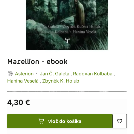
Marellion - ebook
Asterion
Jan Č. Galeta
,
Radovan Kolbaba
,
Hanina Veselá
,
Zbyněk K. Holub
4,30 €
vlož do košíka