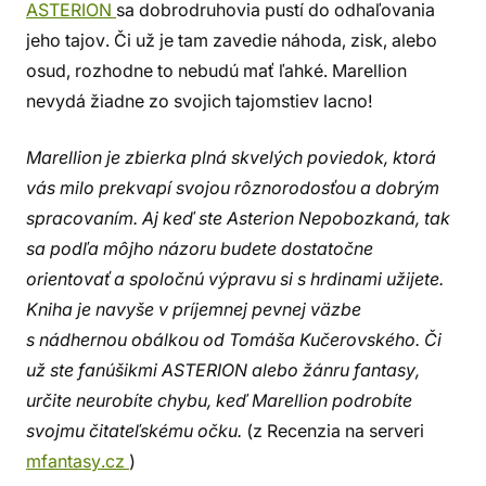
ASTERION
sa dobrodruhovia pustí do odhaľovania
jeho tajov. Či už je tam zavedie náhoda, zisk, alebo
osud, rozhodne to nebudú mať ľahké. Marellion
nevydá žiadne zo svojich tajomstiev lacno!
Marellion je zbierka plná skvelých poviedok, ktorá
vás milo prekvapí svojou rôznorodosťou a dobrým
spracovaním. Aj keď ste Asterion Nepobozkaná, tak
sa podľa môjho názoru budete dostatočne
orientovať a spoločnú výpravu si s hrdinami užijete.
Kniha je navyše v príjemnej pevnej väzbe
s nádhernou obálkou od Tomáša Kučerovského. Či
už ste fanúšikmi ASTERION alebo žánru fantasy,
určite neurobíte chybu, keď Marellion podrobíte
svojmu čitateľskému očku.
(z Recenzia na serveri
mfantasy.cz
)