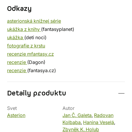
Odkazy
asterionská knižnej série
ukážka z knihy
(fantasyplanet)
ukážka
(deti noci)
fotografie z krstu
recenzie mfantasy.cz
recenzie
(Dagon)
recenzie
(fantasya.cz)
Detaily produktu
Svet
Autor
Asterion
Jan Č. Galeta
,
Radovan
Kolbaba
,
Hanina Veselá
,
Zbyněk K. Holub