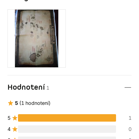
Hodnotení
1
5
(1 hodnotení)
5
1
4
0