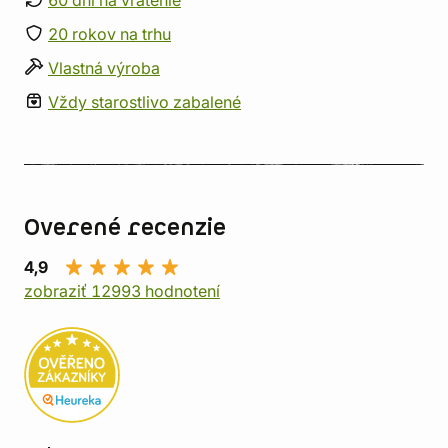
60 dní na vrátenie
20 rokov na trhu
Vlastná výroba
Vždy starostlivo zabalené
Overené recenzie
4,9
zobraziť 12993 hodnotení