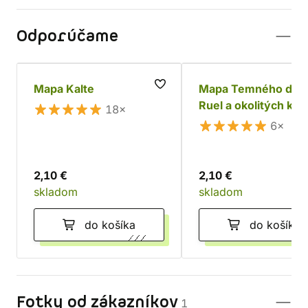
Odporúčame
Mapa Kalte
Mapa Temného dom
Ruel a okolitých kraj
18×
6×
2,10 €
2,10 €
skladom
skladom
do košíka
do košíka
Fotky od zákazníkov
1