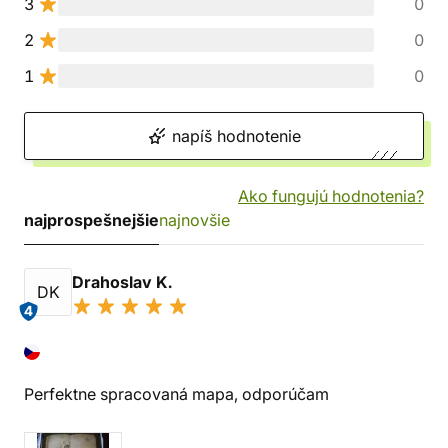
3
0
2
0
1
0
napíš hodnotenie
Ako fungujú hodnotenia?
najprospešnejšie
najnovšie
Drahoslav K.
DK
4
Perfektne spracovaná mapa, odporúčam