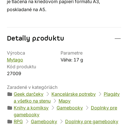
je tlačená na kriedovom papieri formátu A3,
poskladané na A5.
Detaily produktu
Výrobca
Parametre
Mytago
Váha: 17 g
Kód produktu
27009
Zaradené v kategóriách
Geek darčeky
Kancelárske potreby
Plagáty
a všetko na stenu
Mapy
Knihy a komiksy
Gamebooky
Doplnky pre
gamebooky
RPG
Gamebooky
Doplnky pre gamebooky