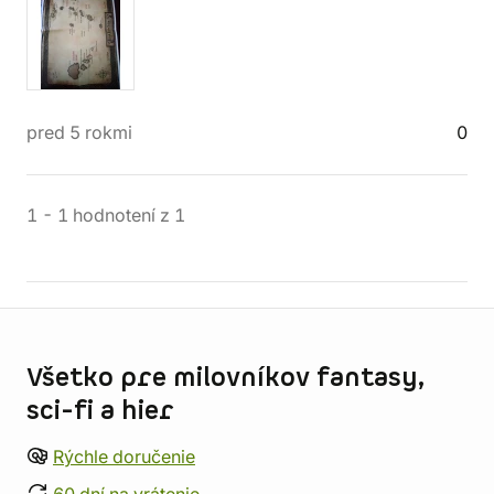
pred 5 rokmi
0
1
-
1
hodnotení
z
1
Informácie o obchode
Všetko pre milovníkov fantasy,
sci-fi a hier
Rýchle doručenie