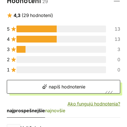
Hodnotení
29
4,3
(29 hodnotení)
5
13
4
13
3
3
2
0
1
0
napíš hodnotenie
Ako fungujú hodnotenia?
najprospešnejšie
najnovšie