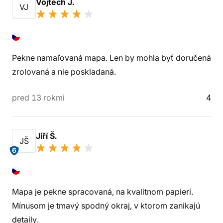
Vojtěch J.
VJ
Pekne namaľovaná mapa. Len by mohla byť doručená
zrolovaná a nie poskladaná.
pred 13 rokmi
4
Jiří Š.
JŠ
6
Mapa je pekne spracovaná, na kvalitnom papieri.
Mínusom je tmavý spodný okraj, v ktorom zanikajú
detaily.