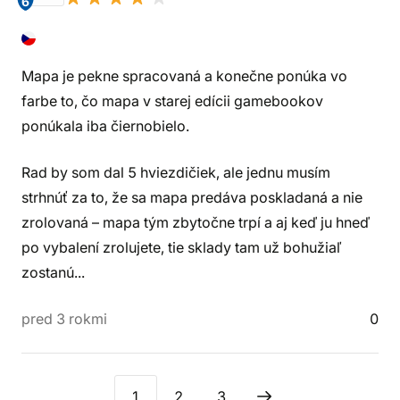
6
Mapa je pekne spracovaná a konečne ponúka vo
farbe to, čo mapa v starej edícii gamebookov
ponúkala iba čiernobielo.
Rad by som dal 5 hviezdičiek, ale jednu musím
strhnúť za to, že sa mapa predáva poskladaná a nie
zrolovaná – mapa tým zbytočne trpí a aj keď ju hneď
po vybalení zrolujete, tie sklady tam už bohužiaľ
zostanú...
pred 3 rokmi
0
1
2
3