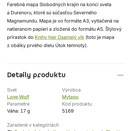
Farebná mapa Slobodných krajín na konci sveta
a Durenoru, ktoré sú súčasťou Severného
Magnamundu. Mapa je vo formáte A3, vytlačená na
natieranom papieri a zložená do formátu A5. Štýlový
prírastok do
Knihy hier Osamelý vlk
(toto je mapa
z obálky prvého dielu Útok temnoty).
Detaily produktu
Svet
Výrobca
Lone Wolf
Mytago
Parametre
Kód produktu
Váha: 17 g
5169
Zaradené v kategóriách