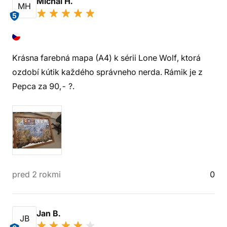
Michal H.
MH
5
Krásna farebná mapa (A4) k sérii Lone Wolf, ktorá
ozdobí kútik každého správneho nerda. Rámik je z
Pepca za 90,- ?.
pred 2 rokmi
0
Jan B.
JB