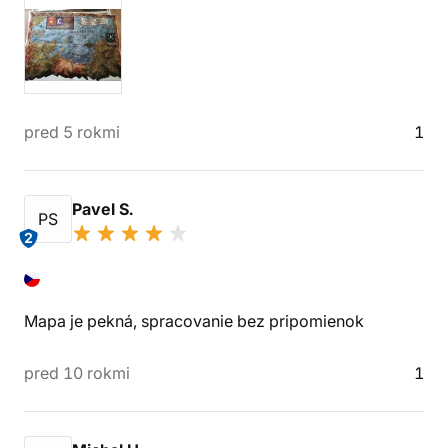
pred 5 rokmi
1
Pavel S.
PS
2
Mapa je pekná, spracovanie bez pripomienok
pred 10 rokmi
1