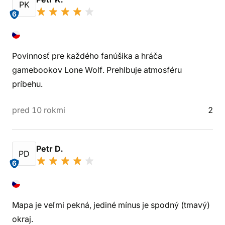
PK
6
Povinnosť pre každého fanúšika a hráča
gamebookov Lone Wolf. Prehlbuje atmosféru
príbehu.
pred 10 rokmi
2
Petr D.
PD
6
Mapa je veľmi pekná, jediné mínus je spodný (tmavý)
okraj.