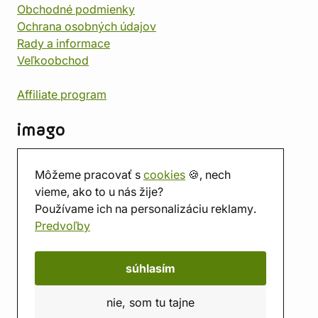
Obchodné podmienky
Ochrana osobných údajov
Rady a informace
Veľkoobchod
Affiliate program
imago
Kontakt
Môžeme pracovať s
cookies
🍪, nech
Predajňa
vieme, ako to u nás žije?
Herňa
Používame ich na personalizáciu reklamy.
O nás
Predvoľby
Hodnotenie obchodu
Darčekové poukážky
Kalendár
súhlasím
imago.blog
nie, som tu tajne