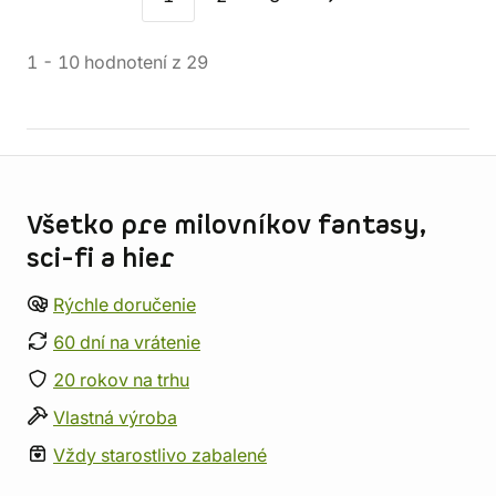
1
-
10
hodnotení
z
29
Informácie o obchode
Všetko pre milovníkov fantasy,
sci-fi a hier
Rýchle doručenie
60 dní na vrátenie
20 rokov na trhu
Vlastná výroba
Vždy starostlivo zabalené