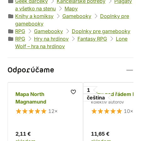
Geek darčeky
Kancelárske potreby
Plagáty
a všetko na stenu
Mapy
Knihy a komiksy
Gamebooky
Doplnky pre
gamebooky
RPG
Gamebooky
Doplnky pre gamebooky
RPG
Hry na hrdinov
Fantasy RPG
Lone
Wolf – hra na hrdinov
Odporúčame
1
Mapa North
Stíny nad řádem Kai
čeština
Magnamund
kolektív autorov
12×
10×
2,11 €
11,65 €