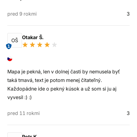
pred 9 rokmi
3
Otakar Š.
OŠ
1
Mapa je pekná, len v dolnej časti by nemusela byť
taká tmavá, text je potom menej čitateľný.
Každopádne ide o pekný kúsok a už som si ju aj
vyvesil :) :)
pred 11 rokmi
3
Petr K.