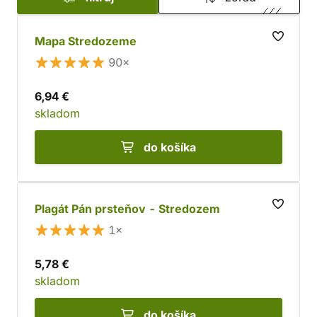
Mapa Stredozeme
90×
6,94 €
skladom
do košíka
Plagát Pán prsteňov - Stredozem
1×
5,78 €
skladom
do košíka