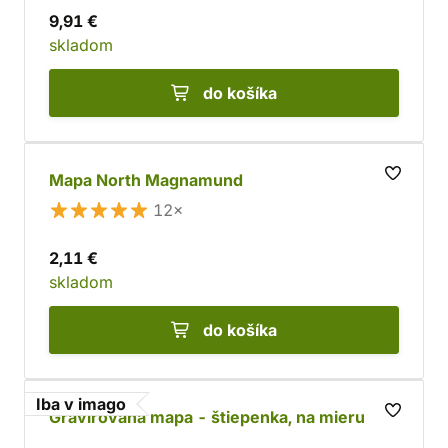
9,91 €
skladom
do košíka
Mapa North Magnamund
12×
2,11 €
skladom
do košíka
Iba v imago
Gravírovaná mapa - štiepenka, na mieru