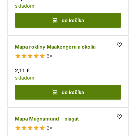
skladom
do košíka
Mapa rokliny Maakengora a okolia
6×
2,11 €
skladom
do košíka
Mapa Magnamund - plagát
2×