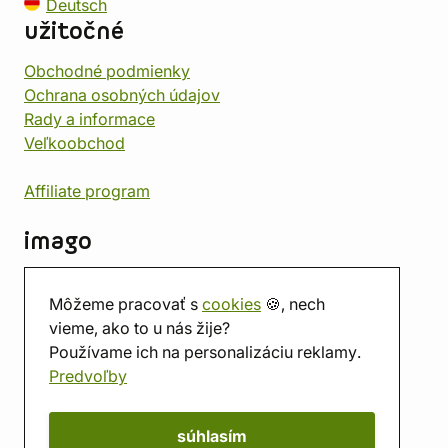
Deutsch
užitočné
Obchodné podmienky
Ochrana osobných údajov
Rady a informace
Veľkoobchod
Affiliate program
imago
Kontakt
Môžeme pracovať s
cookies
🍪, nech
Predajňa
vieme, ako to u nás žije?
Herňa
Používame ich na personalizáciu reklamy.
O nás
Predvoľby
Hodnotenie obchodu
Darčekové poukážky
Kalendár
súhlasím