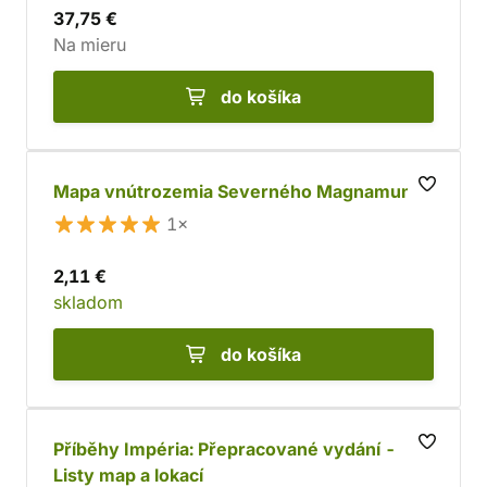
37,75 €
Na mieru
do košíka
Mapa vnútrozemia Severného Magnamundu
1×
2,11 €
skladom
do košíka
Příběhy Impéria: Přepracované vydání -
Listy map a lokací