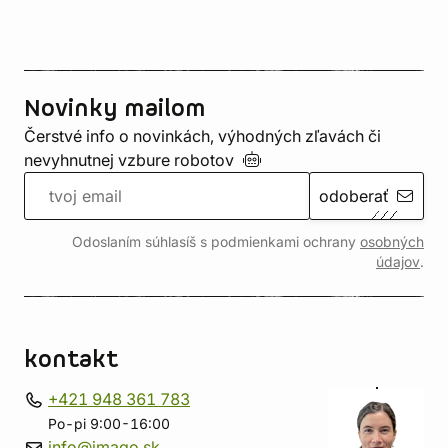
Novinky mailom
Čerstvé info o novinkách, výhodných zľavách či
nevyhnutnej vzbure
robotov
odoberať
Odoslaním súhlasíš s podmienkami ochrany
osobných
údajov
.
kontakt
+421 948 361 783
Po-pi 9:00-16:00
info@imago.sk