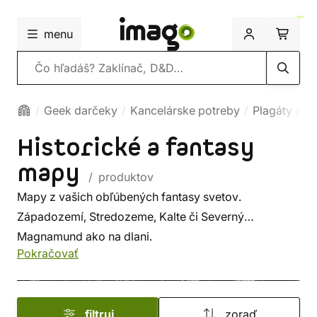
menu
Vyhľadávanie
Geek darčeky
Kancelárske potreby
Plagáty a vš
Historické a fantasy
mapy
/ produktov
Mapy z vašich obľúbených fantasy svetov.
Západozemí, Stredozeme, Kalte či Severný
Magnamund ako na dlani.
Pokračovať
filtruj
zoraď