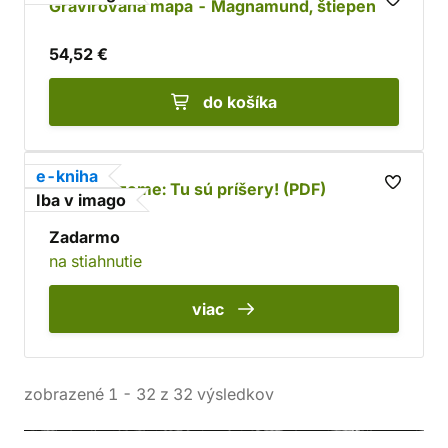
Gravírovaná mapa - Magnamund, štiepenka
54,52 €
do košíka
e-kniha
Mapa Nezeme: Tu sú príšery! (PDF)
Iba v imago
Zadarmo
na stiahnutie
viac
zobrazené
1
-
32
z
32
výsledkov