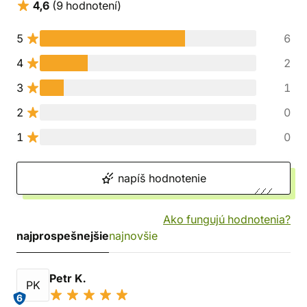
4,6
(9 hodnotení)
5
6
4
2
3
1
2
0
1
0
napíš hodnotenie
Ako fungujú hodnotenia?
najprospešnejšie
najnovšie
Petr K.
PK
6