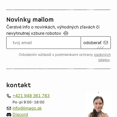
Novinky mailom
Čerstvé info o novinkách, výhodných zľavách či
nevyhnutnej vzbure
robotov
odoberať
Odoslaním súhlasíš s podmienkami ochrany
osobných
údajov
.
kontakt
+421 948 361 783
Po-pi 9:00-16:00
info@imago.sk
Discord