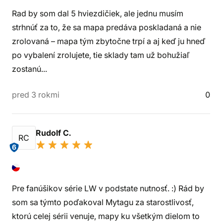
Rad by som dal 5 hviezdičiek, ale jednu musím
strhnúť za to, že sa mapa predáva poskladaná a nie
zrolovaná – mapa tým zbytočne trpí a aj keď ju hneď
po vybalení zrolujete, tie sklady tam už bohužiaľ
zostanú...
pred 3 rokmi
0
Rudolf C.
RC
6
Pre fanúšikov série LW v podstate nutnosť. :) Rád by
som sa týmto poďakoval Mytagu za starostlivosť,
ktorú celej sérii venuje, mapy ku všetkým dielom to