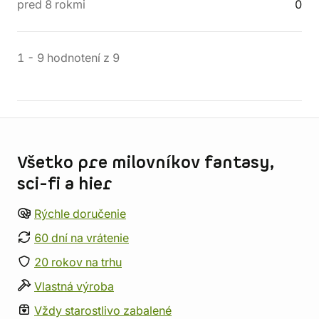
pred 8 rokmi
0
1
-
9
hodnotení
z
9
Informácie o obchode
Všetko pre milovníkov fantasy,
sci-fi a hier
Rýchle doručenie
60 dní na vrátenie
20 rokov na trhu
Vlastná výroba
Vždy starostlivo zabalené