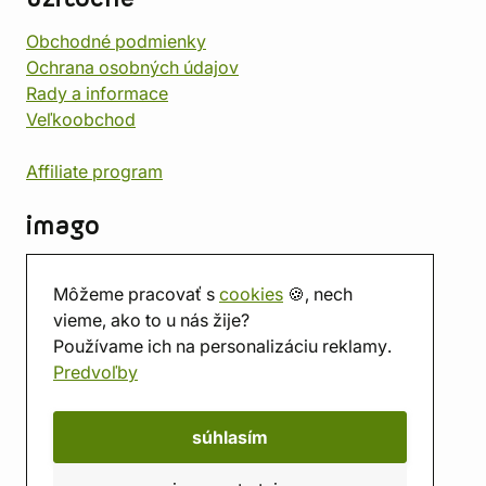
Obchodné podmienky
Ochrana osobných údajov
Rady a informace
Veľkoobchod
Affiliate program
imago
Kontakt
Môžeme pracovať s
cookies
🍪, nech
Predajňa
vieme, ako to u nás žije?
Herňa
Používame ich na personalizáciu reklamy.
O nás
Predvoľby
Hodnotenie obchodu
Darčekové poukážky
Kalendár
súhlasím
imago.blog