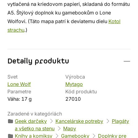
vytlačená na kriedovom papieri, skladaná do formátu
A5. Štýlový doplnok ku gamebookům o Lone
Wolfovi. (Táto mapa patrí k deviatemu dielu
Kotol
strachu
.)
Detaily produktu
Svet
Výrobca
Lone Wolf
Mytago
Parametre
Kód produktu
Váha: 17 g
27010
Zaradené v kategóriách
Geek darčeky
Kancelárske potreby
Plagáty
a všetko na stenu
Mapy
Knihy a komiksy
Gamebooky
Doplnky pre