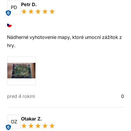
Petr D.
PD
6
Nádherné vyhotovenie mapy, ktoré umocní zážitok z
hry.
pred 4 rokmi
0
Otakar Z.
OZ
6