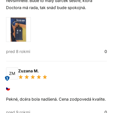
nevšimnete. Bude to malý darček sestre, ktorá
Doctora má rada, tak snáď bude spokojná.
pred 8 rokmi
0
Zuzana M.
ZM
1
Pekné, dcéra bola nadšená. Cena zodpovedá kvalite.
pred 9 rokmi
0