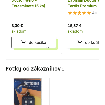
Doctor Who -
Zápisník Doctor Wh
Exterminate (5 ks)
Tardis Premium
4×
3,30 €
15,87 €
skladom
skladom
do košíka
do košíka
Fotky od zákazníkov
1