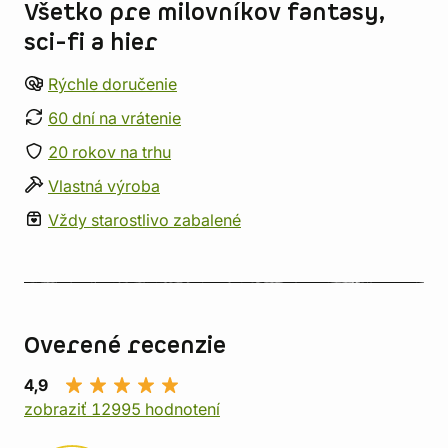
Všetko pre milovníkov fantasy,
sci-fi a hier
Rýchle doručenie
60 dní na vrátenie
20 rokov na trhu
Vlastná výroba
Vždy starostlivo zabalené
Overené recenzie
4,9
zobraziť 12995 hodnotení