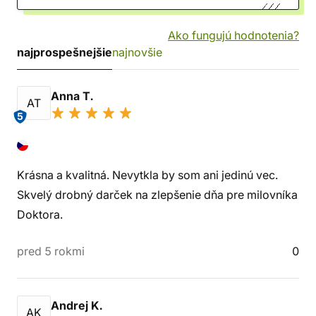
Ako fungujú hodnotenia?
najprospešnejšie
najnovšie
Anna T.
AT
5
Krásna a kvalitná. Nevytkla by som ani jedinú vec.
Skvelý drobný darček na zlepšenie dňa pre milovníka
Doktora.
pred 5 rokmi
0
Andrej K.
AK