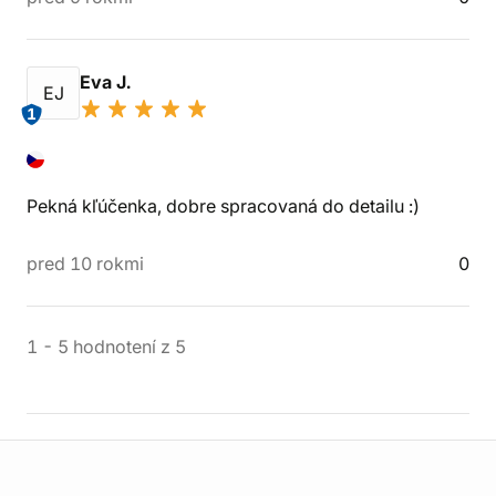
Eva J.
EJ
1
Pekná kľúčenka, dobre spracovaná do detailu :)
pred 10 rokmi
0
1
-
5
hodnotení
z
5
Informácie o obchode