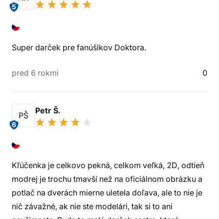
5
Super darček pre fanúšikov Doktora.
pred 6 rokmi
0
Petr Š.
PŠ
6
Kľúčenka je celkovo pekná, celkom veľká, 2D, odtieň
modrej je trochu tmavší než na oficiálnom obrázku a
potlač na dverách mierne uletela doľava, ale to nie je
nič závažné, ak nie ste modelári, tak si to ani