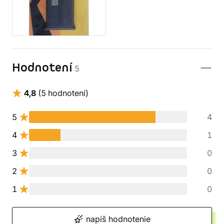
Hodnotení
5
4,8
(5 hodnotení)
5
4
4
1
3
0
2
0
1
0
napíš hodnotenie