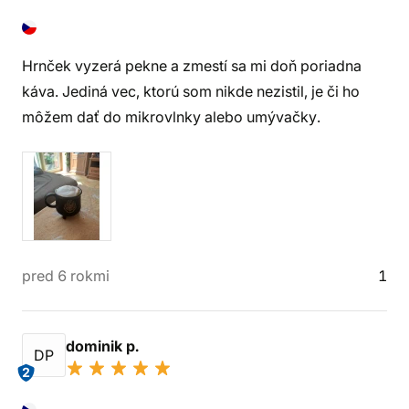
Hrnček vyzerá pekne a zmestí sa mi doň poriadna
káva. Jediná vec, ktorú som nikde nezistil, je či ho
môžem dať do mikrovlnky alebo umývačky.
pred 6 rokmi
1
dominik p.
DP
2