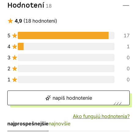
Hodnotení
18
4,9
(18 hodnotení)
5
17
4
1
3
0
2
0
1
0
napíš hodnotenie
Ako fungujú hodnotenia?
najprospešnejšie
najnovšie