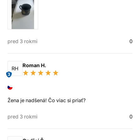
pred 3 rokmi
0
Roman H.
RH
3
Žena je nadšená! Čo viac si priať?
pred 3 rokmi
0