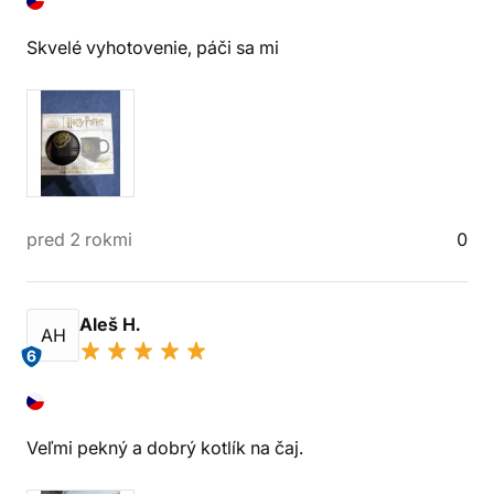
Skvelé vyhotovenie, páči sa mi
pred 2 rokmi
0
Aleš H.
AH
6
Veľmi pekný a dobrý kotlík na čaj.