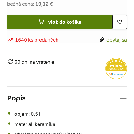
bežná cena:
19,12 €
vlož do košíka
1640 ks predaných
opýtaj sa
60 dní na vrátenie
Popis
objem: 0,5 l
materiál: keramika