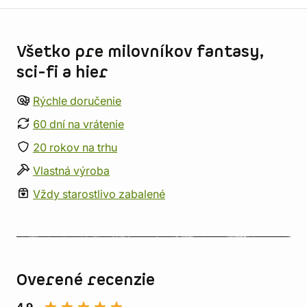
Informácie o obchode
Všetko pre milovníkov fantasy,
sci-fi a hier
Rýchle doručenie
60 dní na vrátenie
20 rokov na trhu
Vlastná výroba
Vždy starostlivo zabalené
Overené recenzie