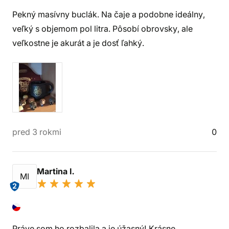
Pekný masívny buclák. Na čaje a podobne ideálny,
veľký s objemom pol litra. Pôsobí obrovsky, ale
veľkostne je akurát a je dosť ľahký.
pred 3 rokmi
0
Martina I.
MI
2
Práve som ho rozbalila a je úžasný! Krásne