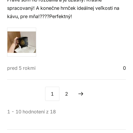
spracovaný! A konečne hrnček ideálnej veľkosti na
kávu, pre mňa!????Perfektný!
pred 5 rokmi
0
1
2
1
-
10
hodnotení
z
18