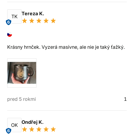
Tereza K.
TK
6
Krásny hrnček. Vyzerá masívne, ale nie je taký ťažký.
pred 5 rokmi
1
Ondřej K.
OK
6