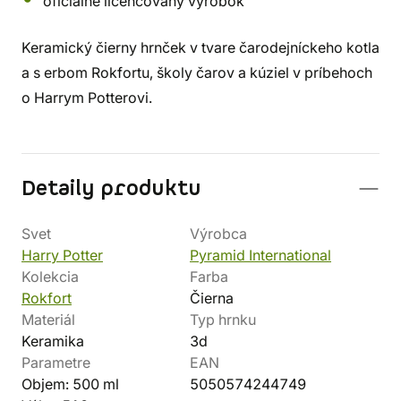
oficiálne licencovaný výrobok
Keramický čierny hrnček v tvare čarodejníckeho kotla
a s erbom Rokfortu, školy čarov a kúziel v príbehoch
o Harrym Potterovi.
Detaily produktu
Svet
Výrobca
Harry Potter
Pyramid International
Kolekcia
Farba
Rokfort
Čierna
Materiál
Typ hrnku
Keramika
3d
Parametre
EAN
Objem: 500 ml
5050574244749