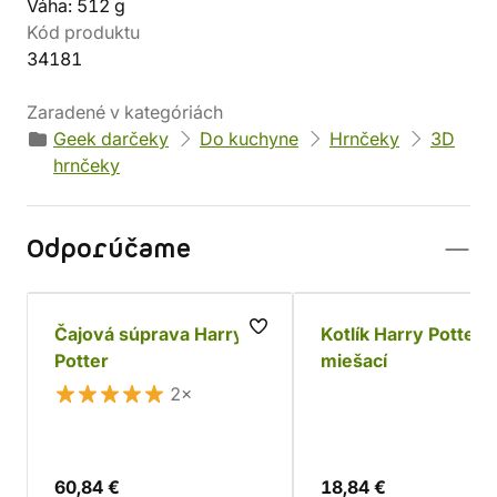
Váha: 512 g
Kód produktu
34181
Zaradené v kategóriách
Geek darčeky
Do kuchyne
Hrnčeky
3D
hrnčeky
Odporúčame
Čajová súprava Harry
Kotlík Harry Potter,
Potter
miešací
2×
60,84 €
18,84 €