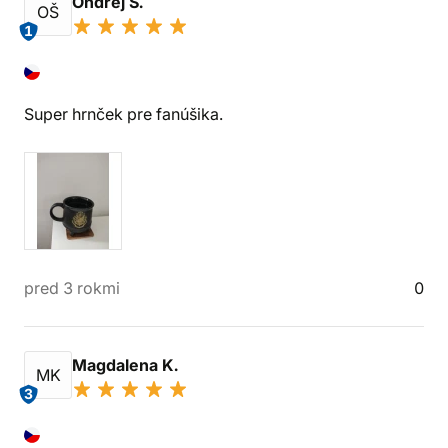
Ondřej Š.
OŠ
1
Super hrnček pre fanúšika.
pred 3 rokmi
0
Magdalena K.
MK
3