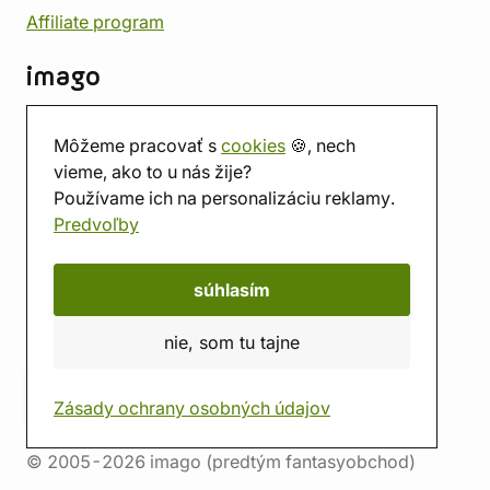
Affiliate program
imago
Kontakt
Môžeme pracovať s
cookies
🍪, nech
Predajňa
vieme, ako to u nás žije?
Herňa
Používame ich na personalizáciu reklamy.
O nás
Predvoľby
Hodnotenie obchodu
Darčekové poukážky
Kalendár
súhlasím
imago.blog
nie, som tu tajne
Zásady ochrany osobných údajov
© 2005-2026 imago (predtým fantasyobchod)