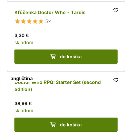
Kľúčenka Doctor Who - Tardis
5×
3,30 €
skladom
do košíka
angličtina
Doctor Who RPG: Starter Set (second
edition)
38,99 €
skladom
do košíka