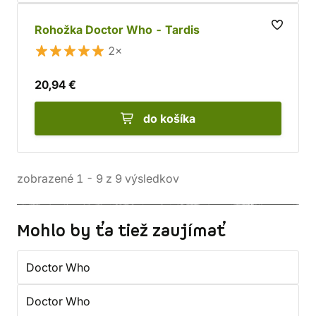
Rohožka Doctor Who - Tardis
2×
20,94 €
do košíka
zobrazené
1
-
9
z
9
výsledkov
Mohlo by ťa tiež zaujímať
Doctor Who
Doctor Who