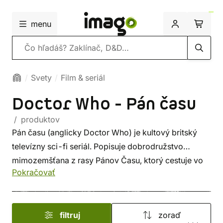
menu
Vyhľadávanie
Svety
Film & seriál
Doctor Who - Pán času
/ produktov
Pán času (anglicky Doctor Who) je kultový britský
televízny sci-fi seriál. Popisuje dobrodružstvo
mimozemšťana z rasy Pánov Času, ktorý cestuje vo
Pokračovať
svojej lodi Tardis (tá zvonku vyzerá ako modrá
britská policajná telefónna búdka). Seriál má typický
nadhľad s ktorým využíva zápletok z brakových sci-
filtruj
zoraď
fi päťdesiatych a šesťdesiatych rokov.