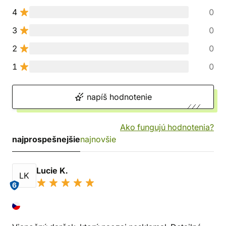
4
0
3
0
2
0
1
0
napíš hodnotenie
Ako fungujú hodnotenia?
najprospešnejšie
najnovšie
Lucie K.
LK
6