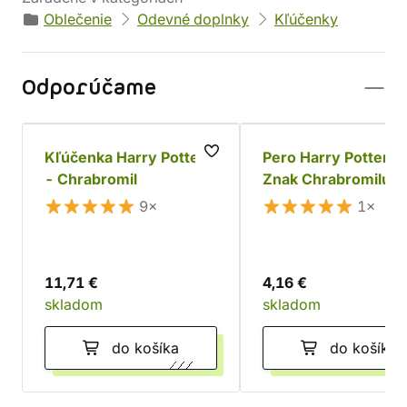
Oblečenie
Odevné doplnky
Kľúčenky
Odporúčame
Kľúčenka Harry Potter
Pero Harry Potter -
- Chrabromil
Znak Chrabromilu
9×
1×
11,71 €
4,16 €
skladom
skladom
do košíka
do košíka