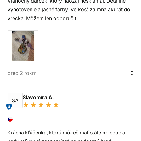
Vianočný darček, ktorý naozaj nesklamal. Detailné
vyhotovenie a jasné farby. Veľkosť za mňa akurát do
vrecka. Môžem len odporučiť.
pred 2 rokmi
0
Slavomíra A.
SA
6
Krásna kľúčenka, ktorú môžeš mať stále pri sebe a