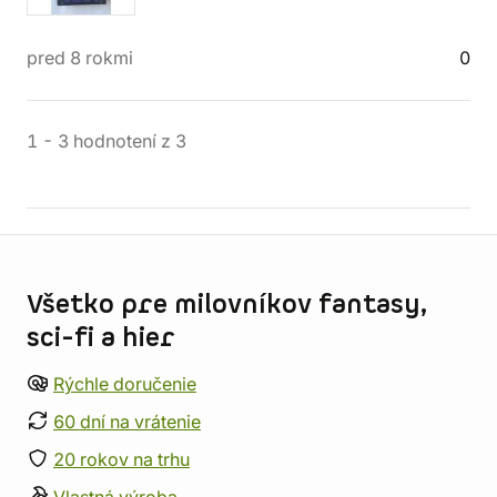
pred 8 rokmi
0
1
-
3
hodnotení
z
3
Informácie o obchode
Všetko pre milovníkov fantasy,
sci-fi a hier
Rýchle doručenie
60 dní na vrátenie
20 rokov na trhu