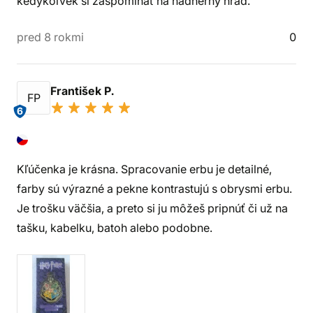
kedykoľvek si zaspomínať na nádherný hrad.
pred 8 rokmi
0
František P.
FP
6
Kľúčenka je krásna. Spracovanie erbu je detailné,
farby sú výrazné a pekne kontrastujú s obrysmi erbu.
Je trošku väčšia, a preto si ju môžeš pripnúť či už na
tašku, kabelku, batoh alebo podobne.