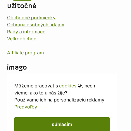
užitočné
Obchodné podmienky
Ochrana osobných údajov
Rady a informace
Veľkoobchod
Affiliate program
imago
Kontakt
Môžeme pracovať s
cookies
🍪, nech
Predajňa
vieme, ako to u nás žije?
Herňa
Používame ich na personalizáciu reklamy.
O nás
Predvoľby
Hodnotenie obchodu
Darčekové poukážky
Kalendár
súhlasím
imago.blog