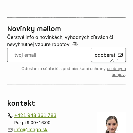
Novinky mailom
Čerstvé info o novinkách, výhodných zľavách či
nevyhnutnej vzbure
robotov
odoberať
Odoslaním súhlasíš s podmienkami ochrany
osobných
údajov
.
kontakt
+421 948 361 783
Po-pi 9:00-16:00
info@imago.sk