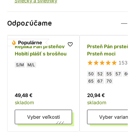
Sviečky a svietniky
Odporúčame
Populárne
Replika Pán prsteňov -
Prsteň Pán prsteňov
Hobití plášť s brošňou
Prsteň moci
153×
S/M
M/L
50
52
55
57
60
65
67
70
49,48 €
20,94 €
skladom
skladom
Vyber veľkosti
Vyber varianty