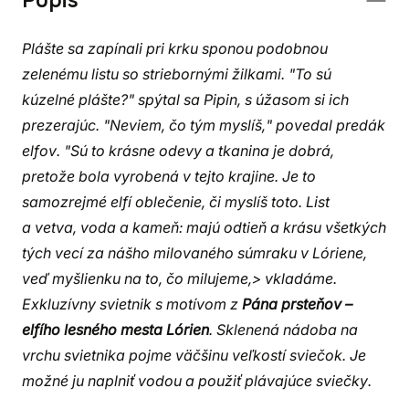
Popis
Plášte sa zapínali pri krku sponou podobnou
zelenému listu so striebornými žilkami. "To sú
kúzelné plášte?" spýtal sa Pipin, s úžasom si ich
prezerajúc. "Neviem, čo tým myslíš," povedal predák
elfov. "Sú to krásne odevy a tkanina je dobrá,
pretože bola vyrobená v tejto krajine. Je to
samozrejmé elfí oblečenie, či myslíš toto. List
a vetva, voda a kameň: majú odtieň a krásu všetkých
tých vecí za nášho milovaného súmraku v Lóriene,
veď myšlienku na to, čo milujeme,> vkladáme.
Exkluzívny svietnik s motívom z
Pána prsteňov –
elfího lesného mesta Lórien
. Sklenená nádoba na
vrchu svietnika pojme väčšinu veľkostí sviečok. Je
možné ju naplniť vodou a použiť plávajúce sviečky.