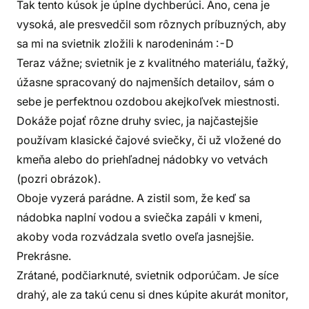
Tak tento kúsok je úplne dychberúci. Áno, cena je
vysoká, ale presvedčil som rôznych príbuzných, aby
sa mi na svietnik zložili k narodeninám :-D
Teraz vážne; svietnik je z kvalitného materiálu, ťažký,
úžasne spracovaný do najmenších detailov, sám o
sebe je perfektnou ozdobou akejkoľvek miestnosti.
Dokáže pojať rôzne druhy sviec, ja najčastejšie
používam klasické čajové sviečky, či už vložené do
kmeňa alebo do priehľadnej nádobky vo vetvách
(pozri obrázok).
Oboje vyzerá parádne. A zistil som, že keď sa
nádobka naplní vodou a sviečka zapáli v kmeni,
akoby voda rozvádzala svetlo oveľa jasnejšie.
Prekrásne.
Zrátané, podčiarknuté, svietnik odporúčam. Je síce
drahý, ale za takú cenu si dnes kúpite akurát monitor,