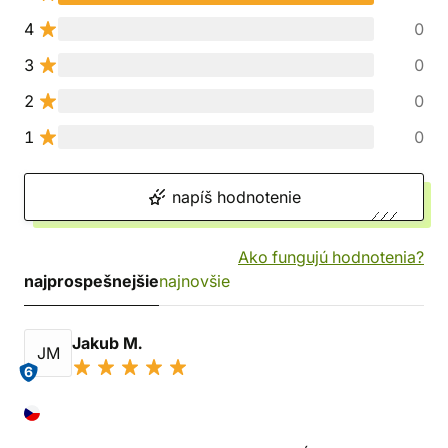
4
0
3
0
2
0
1
0
napíš hodnotenie
Ako fungujú hodnotenia?
najprospešnejšie
najnovšie
Jakub M.
JM
6