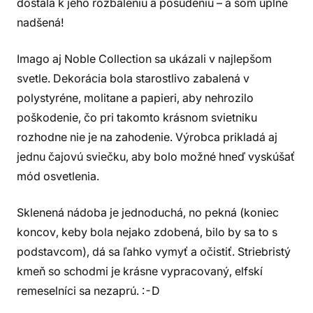
dostala k jeho rozbaleniu a posúdeniu – a som úplne
nadšená!
Imago aj Noble Collection sa ukázali v najlepšom
svetle. Dekorácia bola starostlivo zabalená v
polystyréne, molitane a papieri, aby nehrozilo
poškodenie, čo pri takomto krásnom svietniku
rozhodne nie je na zahodenie. Výrobca prikladá aj
jednu čajovú sviečku, aby bolo možné hneď vyskúšať
mód osvetlenia.
Sklenená nádoba je jednoduchá, no pekná (koniec
koncov, keby bola nejako zdobená, bilo by sa to s
podstavcom), dá sa ľahko vymyť a očistiť. Striebristý
kmeň so schodmi je krásne vypracovaný, elfskí
remeselníci sa nezaprú. :-D