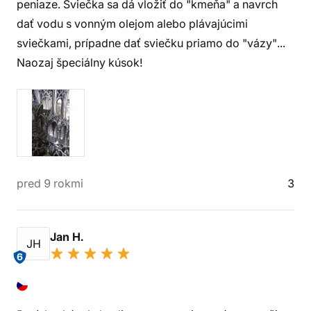
peniaze. Sviečka sa dá vložiť do "kmeňa" a navrch
dať vodu s vonným olejom alebo plávajúcimi
sviečkami, prípadne dať sviečku priamo do "vázy"...
Naozaj špeciálny kúsok!
pred 9 rokmi
3
Jan H.
JH
6