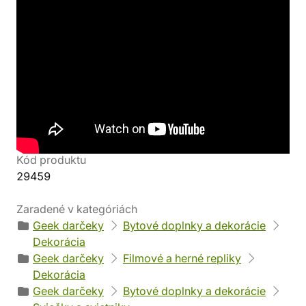
Detaily produktu
Svet
Výrobca
Pán prsteňov
Noble Collection
Parametre
EAN
Váha: 1000 g
0812370010257
Kód produktu
29459
Zaradené v kategóriách
Geek darčeky
Bytové doplnky a dekorácie
Dekorácia
Geek darčeky
Filmové a herné repliky
Dekorácia
Geek darčeky
Bytové doplnky a dekorácie