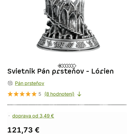
Svietnik Pán prsteňov - Lórien
Pán prsteňov
5
(8 hodnotení)
doprava od 3,49 €
121,73 €