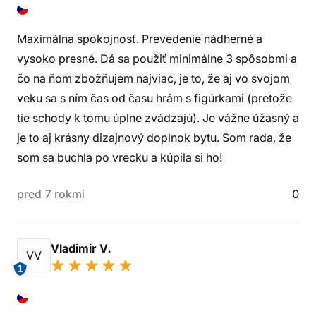
Maximálna spokojnosť. Prevedenie nádherné a
vysoko presné. Dá sa použiť minimálne 3 spôsobmi a
čo na ňom zbožňujem najviac, je to, že aj vo svojom
veku sa s ním čas od času hrám s figúrkami (pretože
tie schody k tomu úplne zvádzajú). Je vážne úžasný a
je to aj krásny dizajnový doplnok bytu. Som rada, že
som sa buchla po vrecku a kúpila si ho!
pred 7 rokmi
0
Vladimir V.
VV
1