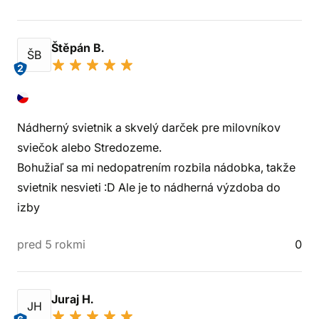
Štěpán B.
ŠB
2
Nádherný svietnik a skvelý darček pre milovníkov
sviečok alebo Stredozeme.
Bohužiaľ sa mi nedopatrením rozbila nádobka, takže
svietnik nesvieti :D Ale je to nádherná výzdoba do
izby
pred 5 rokmi
0
Juraj H.
JH