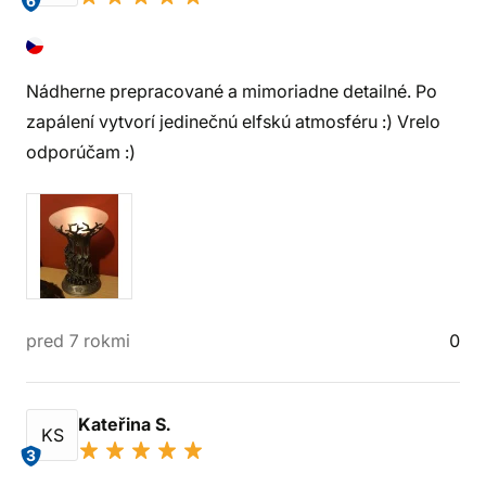
6
Nádherne prepracované a mimoriadne detailné. Po
zapálení vytvorí jedinečnú elfskú atmosféru :) Vrelo
odporúčam :)
pred 7 rokmi
0
Kateřina S.
KS
3