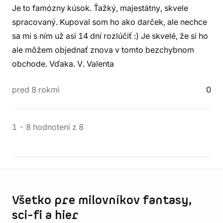
Je to famózny kúsok. Ťažký, majestátny, skvele
spracovaný. Kupoval som ho ako darček, ale nechce
sa mi s ním už asi 14 dní rozlúčiť :) Je skvelé, že si ho
ale môžem objednať znova v tomto bezchybnom
obchode. Vďaka. V. Valenta
pred 8 rokmi
0
1
-
8
hodnotení
z
8
Informácie o obchode
Všetko pre milovníkov fantasy,
sci-fi a hier