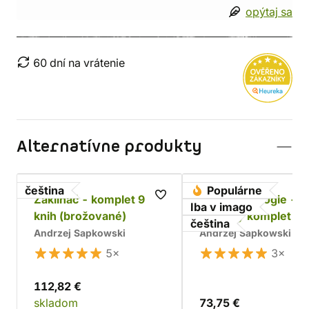
opýtaj sa
60 dní na vrátenie
Alternatívne produkty
čeština
Populárne
Zaklínač - komplet 9
Husitská trilogie -
Iba v imago
knih (brožované)
dárkový komplet
čeština
Andrzej Sapkowski
Andrzej Sapkowski
5×
3×
112,82 €
skladom
73,75 €