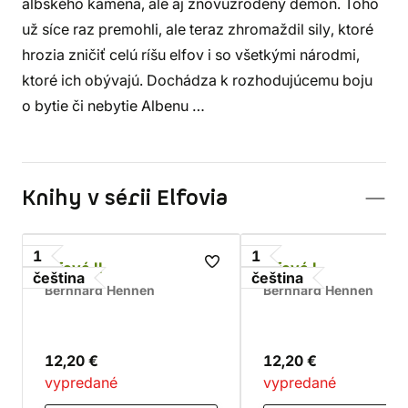
albského kameňa, ale aj znovuzrodený démon. Toho
už síce raz premohli, ale teraz zhromaždil sily, ktoré
hrozia zničiť celú ríšu elfov i so všetkými národmi,
ktoré ich obývajú. Dochádza k rozhodujúcemu boju
o bytie či nebytie Albenu …
Knihy v sérii Elfovia
1
1
Elfové II
Elfové I
čeština
čeština
Bernhard Hennen
Bernhard Hennen
12,20 €
12,20 €
vypredané
vypredané