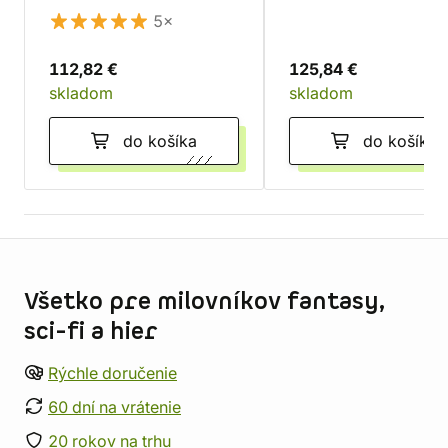
5×
112,82 €
125,84 €
skladom
skladom
do košíka
do košíka
Informácie o obchode
Všetko pre milovníkov fantasy,
sci-fi a hier
Rýchle doručenie
60 dní na vrátenie
20 rokov na trhu