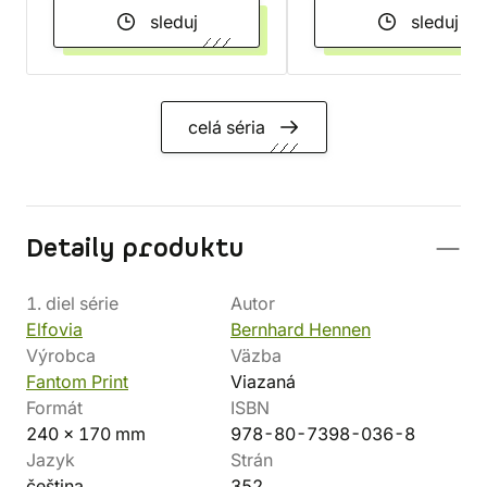
sleduj
sleduj
celá séria
Detaily produktu
1. diel série
Autor
Elfovia
Bernhard Hennen
Výrobca
Väzba
Fantom Print
Viazaná
Formát
ISBN
240 x 170 mm
978-80-7398-036-8
Jazyk
Strán
čeština
352