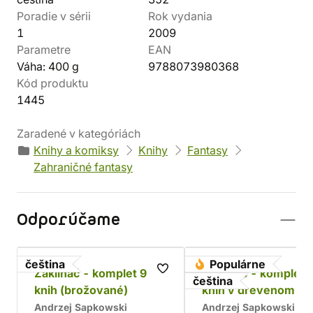
Poradie v sérii
Rok vydania
1
2009
Parametre
EAN
Váha: 400 g
9788073980368
Kód produktu
1445
Zaradené v kategóriách
Knihy a komiksy
Knihy
Fantasy
Zahraničné fantasy
Odporúčame
čeština
Populárne
Zaklínač - komplet 9
Zaklínač - komplet 
čeština
knih (brožované)
kníh v drevenom bo
Chrám
Andrzej Sapkowski
Andrzej Sapkowski