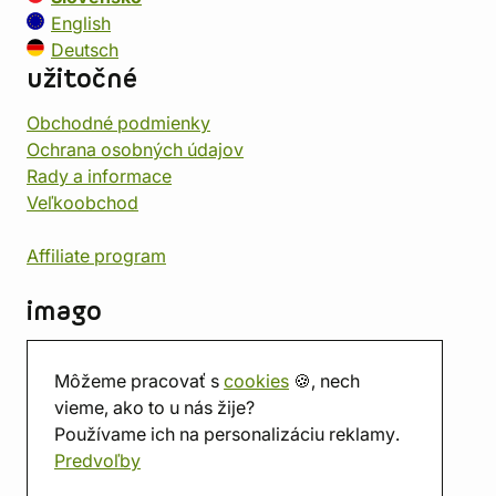
English
Deutsch
užitočné
Obchodné podmienky
Ochrana osobných údajov
Rady a informace
Veľkoobchod
Affiliate program
imago
Kontakt
Môžeme pracovať s
cookies
🍪, nech
Predajňa
vieme, ako to u nás žije?
Herňa
Používame ich na personalizáciu reklamy.
O nás
Predvoľby
Hodnotenie obchodu
Darčekové poukážky