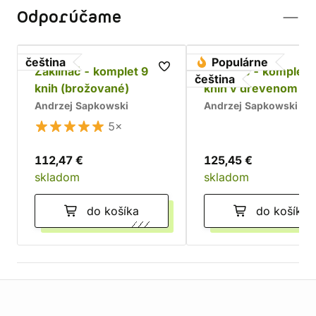
Odporúčame
čeština
Populárne
Zaklínač - komplet 9
Zaklínač - komplet 
čeština
knih (brožované)
kníh v drevenom bo
Chrám
Andrzej Sapkowski
Andrzej Sapkowski
5×
112,47 €
125,45 €
skladom
skladom
do košíka
do košíka
Informácie o obchode