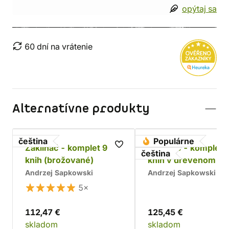
opýtaj sa
60 dní na vrátenie
Alternatívne produkty
čeština
Populárne
Zaklínač - komplet 9
Zaklínač - komplet 
čeština
knih (brožované)
kníh v drevenom bo
Chrám
Andrzej Sapkowski
Andrzej Sapkowski
5×
112,47 €
125,45 €
skladom
skladom