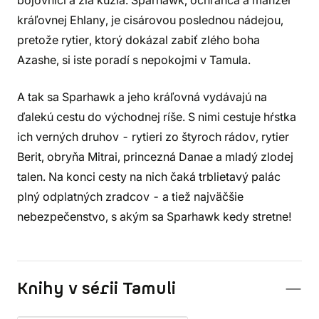
bojovníci a zlá kúzla. Sparhawk, ochranca a manžel
kráľovnej Ehlany, je cisárovou poslednou nádejou,
pretože rytier, ktorý dokázal zabiť zlého boha
Azashe, si iste poradí s nepokojmi v Tamula.
A tak sa Sparhawk a jeho kráľovná vydávajú na
ďalekú cestu do východnej ríše. S nimi cestuje hŕstka
ich verných druhov - rytieri zo štyroch rádov, rytier
Berit, obryňa Mitrai, princezná Danae a mladý zlodej
talen. Na konci cesty na nich čaká trblietavý palác
plný odplatných zradcov - a tiež najväčšie
nebezpečenstvo, s akým sa Sparhawk kedy stretne!
Knihy v sérii Tamuli