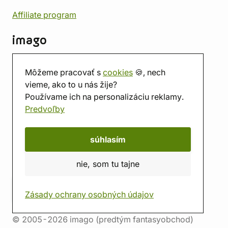
Affiliate program
imago
Kontakt
Môžeme pracovať s
cookies
🍪, nech
Predajňa
vieme, ako to u nás žije?
Herňa
Používame ich na personalizáciu reklamy.
O nás
Predvoľby
Hodnotenie obchodu
Darčekové poukážky
Kalendár
súhlasím
imago.blog
nie, som tu tajne
Zásady ochrany osobných údajov
© 2005-2026 imago (predtým fantasyobchod)