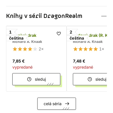
Knihy v sérii DragonRealm
1
2
Ohnivý drak
Ledový drak (R. Kna
čeština
čeština
Richard A. Knaak
Richard A. Knaak
2×
1×
7,85 €
7,48 €
vypredané
vypredané
sleduj
sleduj
celá séria