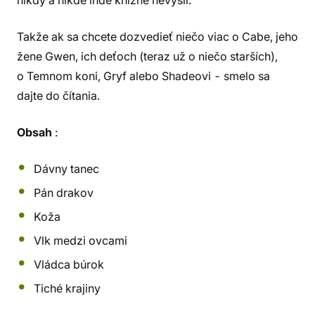
nikdy a nikde inde knižne nevyšli.
Takže ak sa chcete dozvedieť niečo viac o Cabe, jeho
žene Gwen, ich deťoch (teraz už o niečo starších),
o Temnom koni, Gryf alebo Shadeovi - smelo sa
dajte do čítania.
Obsah
:
Dávny tanec
Pán drakov
Koža
Vlk medzi ovcami
Vládca búrok
Tiché krajiny