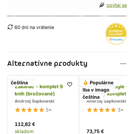
opýtaj sa
60 dní na vrátenie
Alternatívne produkty
čeština
Populárne
Zaklínač - komplet 9
Husitská trilogie -
Iba v imago
knih (brožované)
dárkový komplet
čeština
Andrzej Sapkowski
Andrzej Sapkowski
5×
3×
112,82 €
skladom
73,75 €