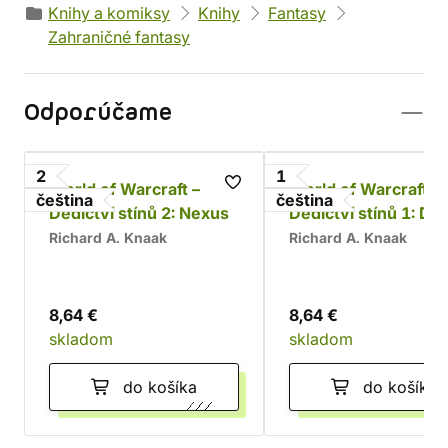
Knihy a komiksy
Knihy
Fantasy
Zahraničné fantasy
Odporúčame
2
1
World of Warcraft –
World of Warcraft -
čeština
čeština
Dědictví stínů 2: Nexus
Dědictví stínů 1: Dra
Outlandu
Richard A. Knaak
Richard A. Knaak
8,64 €
8,64 €
skladom
skladom
do košíka
do košíka