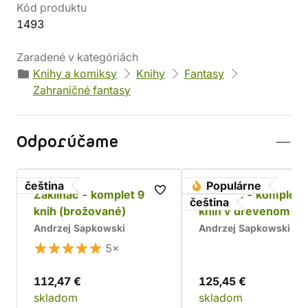
Kód produktu
1493
Zaradené v kategóriách
Knihy a komiksy
Knihy
Fantasy
Zahraničné fantasy
Odporúčame
čeština
Populárne
Zaklínač - komplet 9
Zaklínač - komplet 
čeština
knih (brožované)
kníh v drevenom bo
Chrám
Andrzej Sapkowski
Andrzej Sapkowski
5×
112,47 €
125,45 €
skladom
skladom