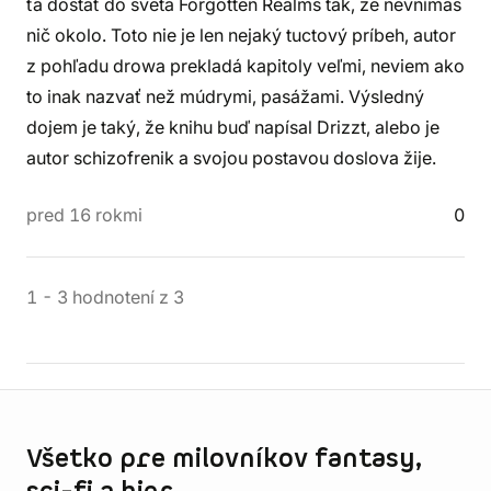
ťa dostať do sveta Forgotten Realms tak, že nevnímaš
nič okolo. Toto nie je len nejaký tuctový príbeh, autor
z pohľadu drowa prekladá kapitoly veľmi, neviem ako
to inak nazvať než múdrymi, pasážami. Výsledný
dojem je taký, že knihu buď napísal Drizzt, alebo je
autor schizofrenik a svojou postavou doslova žije.
pred 16 rokmi
0
1
-
3
hodnotení
z
3
Informácie o obchode
Všetko pre milovníkov fantasy,