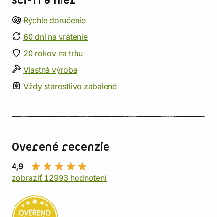
sci-fi a hier
Rýchle doručenie
60 dní na vrátenie
20 rokov na trhu
Vlastná výroba
Vždy starostlivo zabalené
Overené recenzie
4,9
zobraziť 12993 hodnotení