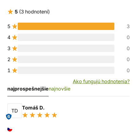
5
(3 hodnotení)
5
3
4
0
3
0
2
0
1
0
Ako fungujú hodnotenia?
najprospešnejšie
najnovšie
Tomáš D.
TD
6