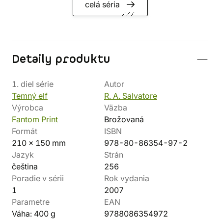
celá séria
Detaily produktu
1. diel série
Autor
Temný elf
R. A. Salvatore
Výrobca
Väzba
Fantom Print
Brožovaná
Formát
ISBN
210 x 150 mm
978-80-86354-97-2
Jazyk
Strán
čeština
256
Poradie v sérii
Rok vydania
1
2007
Parametre
EAN
Váha: 400 g
9788086354972