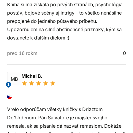
Kniha si ma získala po prvých stranách, psychológia
postáv, bojové scény aj intrigy – to všetko nenásilne
prepojené do jedného pútavého príbehu.
Upozorňujem na silné abstinenčné príznaky, kým sa
dostanete k ďalším dielom :)
pred 16 rokmi
0
Michal B.
MB
1
Vrelo odporúčam všetky knižky s Drizztom
Do'Urdenom. Pán Salvatore je majster svojho
remesla, ak sa písanie dá nazvať remeslom. Dokáže