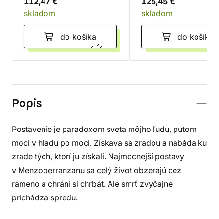
112,47 €
125,45 €
skladom
skladom
do košíka
do košíka
Popis
Postavenie je paradoxom sveta môjho ľudu, putom
moci v hladu po moci. Získava sa zradou a nabáda ku
zrade tých, ktorí ju získali. Najmocnejší postavy
v Menzoberranzanu sa celý život obzerajú cez
rameno a chráni si chrbát. Ale smrť zvyčajne
prichádza spredu.