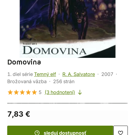
Domovina
1. diel série
Temný elf
R. A. Salvatore
2007
Brožovaná väzba
256 strán
5
(3 hodnotení)
7,83 €
sleduj dostupnosť