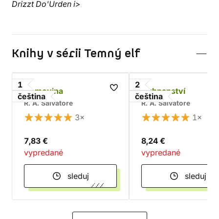
Drizzt Do'Urden i>
Knihy v sérii Temný elf
1
2
Domovina
Vyhnanství
čeština
čeština
R. A. Salvatore
R. A. Salvatore
3×
1×
7,83 €
8,24 €
vypredané
vypredané
sleduj
sleduj