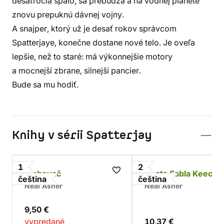
desaťročia spalo, sa prebúdza a na vodnej planéte
znovu prepuknú dávnej vojny.
A snajper, ktorý už je desať rokov správcom
Spatterjaye, konečne dostane nové telo. Je oveľa
lepšie, než to staré: má výkonnejšie motory
a mocnejší zbrane, silnejší pancier.
Bude sa mu hodiť.
Knihy v sérii Spatterjay
1
2
Stahovač
Cesta Sabla Keeche
čeština
čeština
Neal Asher
Neal Asher
9,50 €
vypredané
10,37 €