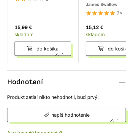
James Swallow
7×
15,99 €
15,12 €
skladom
skladom
do košíka
do košíka
Hodnotení
Produkt zatiaľ nikto nehodnotil, buď prvý!
napíš hodnotenie
Ako fungujú hodnotenia?