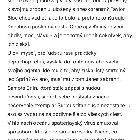
sterilizovanej morskej vody, v ktorej bol dopravený
k svojmu zrodeniu, uložený s oneskorením? Taylor
Bloc chce vedieť, ako to bolo, a preto rekonštruuje
Keechovu poslednú cestu. Chce aj veľa iných vecí -
obdiv, moc, slávu - a je ochotný urobiť čokoľvek, aby
ich získal.
Uloví myseľ, pre ľudskú rasu prakticky
nepochopiteľná, vyslala do tohto neistého sveta
svojho agenta. Ide mu o to, aby získal istý smrteľný
jed Sprin? Ak áno, musí mu v tom Janer zabrániť.
Samota Erlin, ktorá stále zápasí s nudou
nesmrteľnosti, si proti sebe poštvala značne
nečervenie exemplár Surmus titanicus a nezostane ju,
ako sa vydať na najpodivnejšie zo všetkých ciest.
V hlbinách oceánu spatterjayský vírus zmutoval
spôsobom, ktorý poznamená všetky. Niečo, čo