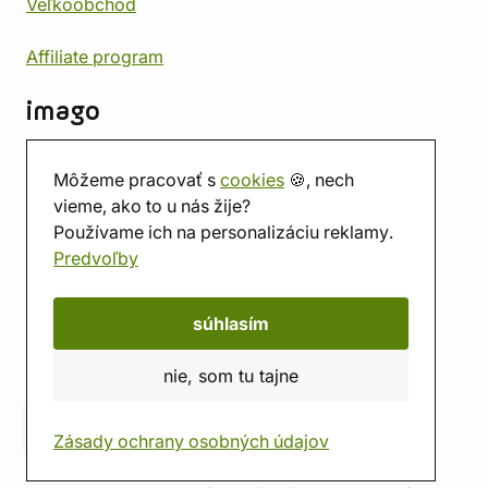
Veľkoobchod
Affiliate program
imago
Kontakt
Môžeme pracovať s
cookies
🍪, nech
Predajňa
vieme, ako to u nás žije?
Herňa
Používame ich na personalizáciu reklamy.
O nás
Predvoľby
Hodnotenie obchodu
Darčekové poukážky
Kalendár
súhlasím
imago.blog
nie, som tu tajne
Zásady ochrany osobných údajov