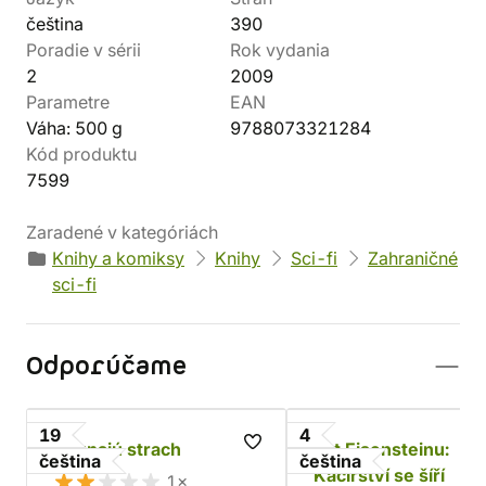
čeština
390
Poradie v sérii
Rok vydania
2
2009
Parametre
EAN
Váha: 500 g
9788073321284
Kód produktu
7599
Zaradené v kategóriách
Knihy a komiksy
Knihy
Sci-fi
Zahraničné
sci-fi
Odporúčame
19
4
Neznajú strach
Let Eisensteinu:
čeština
čeština
Kacířství se šíří
1×