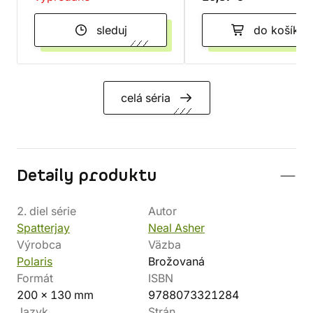
sleduj
do košíka
celá séria
Detaily produktu
2. diel série
Autor
Spatterjay
Neal Asher
Výrobca
Väzba
Polaris
Brožovaná
Formát
ISBN
200 x 130 mm
9788073321284
Jazyk
Strán