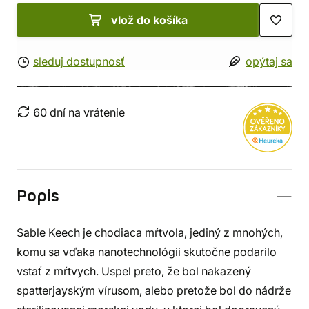
vlož do košíka
sleduj dostupnosť
opýtaj sa
60 dní na vrátenie
Popis
Sable Keech je chodiaca mŕtvola, jediný z mnohých,
komu sa vďaka nanotechnológii skutočne podarilo
vstať z mŕtvych. Uspel preto, že bol nakazený
spatterjayským vírusom, alebo pretože bol do nádrže