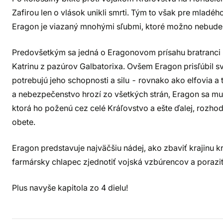
Zafirou len o vlások unikli smrti. Tým to však pre mladé
Eragon je viazaný mnohými sľubmi, ktoré možno nebude 
Predovšetkým sa jedná o Eragonovom prísahu bratranci 
Katrinu z pazúrov Galbatorixa. Ovšem Eragon prisľúbil sv
potrebujú jeho schopnosti a silu - rovnako ako elfovia a
a nebezpečenstvo hrozí zo všetkých strán, Eragon sa mu
ktorá ho poženú cez celé Kráľovstvo a ešte ďalej, rozhod
obete.
Eragon predstavuje najväčšiu nádej, ako zbaviť krajinu k
farmársky chlapec zjednotiť vojská vzbúrencov a porazi
Plus navyše kapitola zo 4 dielu!