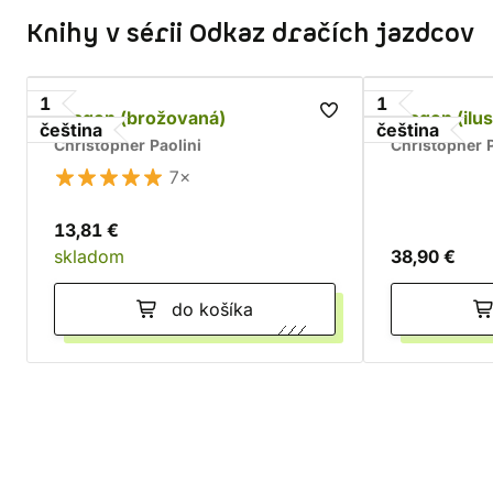
Knihy v sérii Odkaz dračích jazdcov
1
1
Eragon (brožovaná)
Eragon (ilu
čeština
čeština
Christopher Paolini
Christopher P
7×
13,81 €
skladom
38,90 €
do košíka