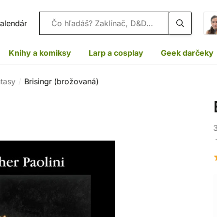
Vyhľadávanie
alendár
Knihy a komiksy
Larp a cosplay
Geek darčeky
ntasy
Brisingr (brožovaná)
3