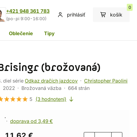
0
+421 948 361 783
prihlásiť
košík
(po-pi 9:00-16:00)
Oblečenie
Tipy
Brisingr (brožovaná)
. diel série
Odkaz dračích jazdcov
Christopher Paolini
2022
Brožovaná väzba
664 strán
5
(3 hodnotení)
doprava od 3,49 €
11,62 €