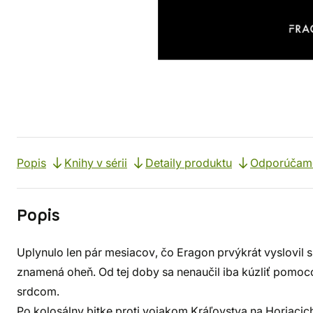
Popis
Knihy v sérii
Detaily produktu
Odporúčam
Popis
Uplynulo len pár mesiacov, čo Eragon prvýkrát vyslovil s
znamená oheň. Od tej doby sa nenaučil iba kúzliť pomoc
srdcom.
Po kolosálny bitke proti vojakom Kráľovstva na Horiaci