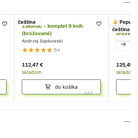
čeština
Populá
Zaklínač - komplet 9 knih
Zaklínač 
čeština
(brožované)
dreveno
Andrzej Sapkowski
Andrzej S
5×
112,47 €
125,45 €
skladom
skladom
do košíka