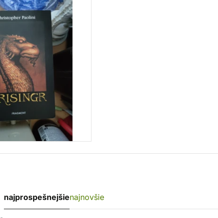
najprospešnejšie
najnovšie