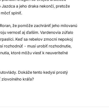
ho Jazdca a jeho draka nekončí, pretože
môcť splniť.
Roran, že pomôže zachrániť jeho milovanú
oju vernosť aj ďalším. Vardenovia zúfalo
 trpaslíci. Keď sa rebelov zmocní nepokoj
sí rozhodnúť - musí urobiť rozhodnutie,
nutia, ktoré môžu viesť k neuveriteľné
rutovlády. Dokáže tento kedysi prostý
ť zlovolného kráľa?