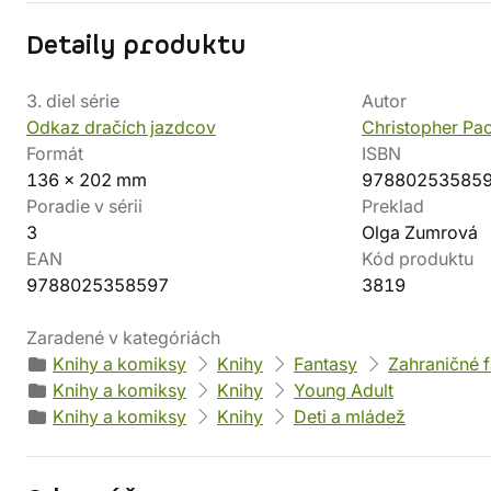
Detaily produktu
3. diel série
Autor
Odkaz dračích jazdcov
Christopher Pao
Formát
ISBN
136 x 202 mm
97880253585
Poradie v sérii
Preklad
3
Olga Zumrová
EAN
Kód produktu
9788025358597
3819
Zaradené v kategóriách
Knihy a komiksy
Knihy
Fantasy
Zahraničné 
Knihy a komiksy
Knihy
Young Adult
Knihy a komiksy
Knihy
Deti a mládež