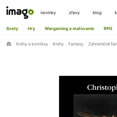
novinky
zľavy
blog
k
Svety
Hry
Wargaming a maľovanie
RPG
Knihy a komiksy
Knihy
Fantasy
Zahraničné fa