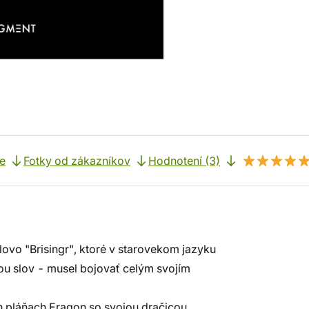
e
Fotky od zákazníkov
Hodnotení (3)
lovo "Brisingr", ktoré v starovekom jazyku
ou slov - musel bojovať celým svojím
ch pláňach Eragon so svojou dračicou