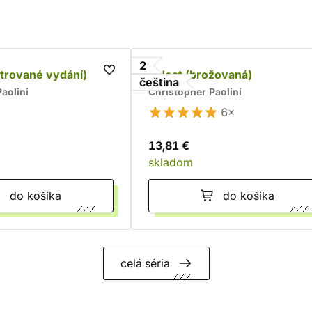
2
strované vydání)
Eldest (brožovaná)
čeština
aolini
Christopher Paolini
6×
13,81 €
skladom
do košíka
do košíka
celá séria