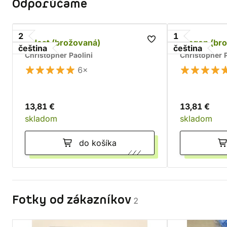
Odporúčame
2
1
Eldest (brožovaná)
Eragon (br
čeština
čeština
Christopher Paolini
Christopher P
6×
13,81 €
13,81 €
skladom
skladom
do košíka
Fotky od zákazníkov
2