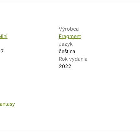
Výrobca
lini
Fragment
Jazyk
97
čeština
Rok vydania
2022
fantasy