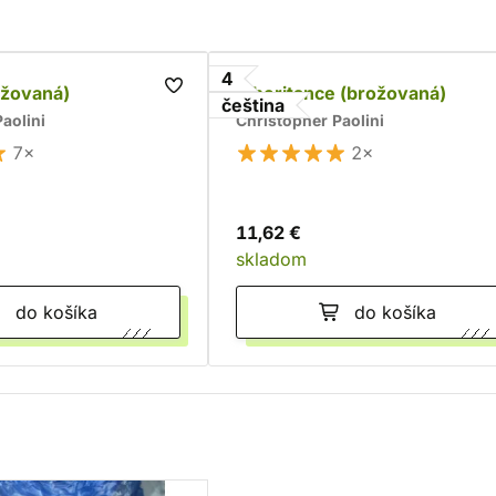
4
ožovaná)
Inheritance (brožovaná)
čeština
aolini
Christopher Paolini
7×
2×
11,62 €
skladom
do košíka
do košíka