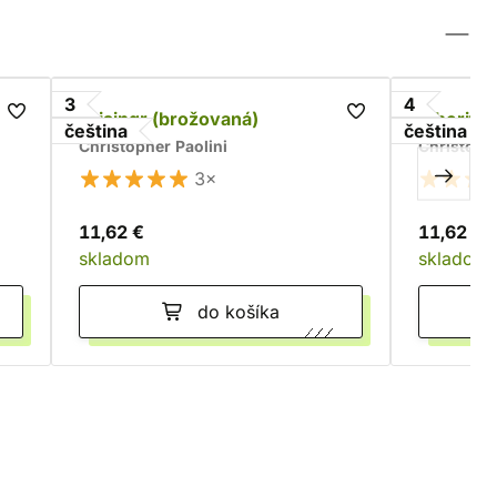
3
4
Brisingr (brožovaná)
Inherita
čeština
čeština
Christopher Paolini
Christophe
3×
11,62 €
11,62 €
skladom
skladom
do košíka