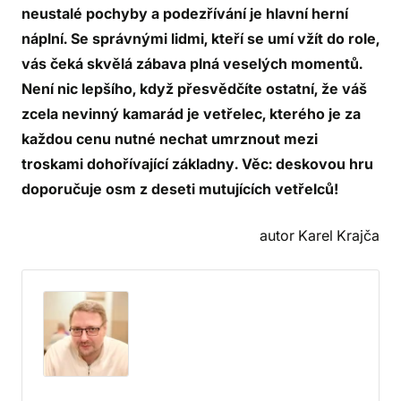
neustalé pochyby a podezřívání je hlavní herní
náplní. Se správnými lidmi, kteří se umí vžít do role,
vás čeká skvělá zábava plná veselých momentů.
Není nic lepšího, když přesvědčíte ostatní, že váš
zcela nevinný kamarád je vetřelec, kterého je za
každou cenu nutné nechat umrznout mezi
troskami dohořívající základny. Věc: deskovou hru
doporučuje osm z deseti mutujících vetřelců!
autor Karel Krajča