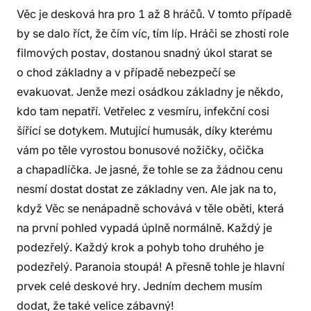
Věc je desková hra pro 1 až 8 hráčů. V tomto případě
by se dalo říct, že čím víc, tím líp. Hráči se zhostí role
filmových postav, dostanou snadný úkol starat se
o chod základny a v případě nebezpečí se
evakuovat. Jenže mezi osádkou základny je někdo,
kdo tam nepatří. Vetřelec z vesmíru, infekční cosi
šířící se dotykem. Mutující humusák, díky kterému
vám po těle vyrostou bonusové nožičky, očička
a chapadlíčka. Je jasné, že tohle se za žádnou cenu
nesmí dostat dostat ze základny ven. Ale jak na to,
když Věc se nenápadně schovává v těle oběti, která
na první pohled vypadá úplně normálně. Každý je
podezřelý. Každý krok a pohyb toho druhého je
podezřelý. Paranoia stoupá! A přesně tohle je hlavní
prvek celé deskové hry. Jedním dechem musím
dodat, že také velice zábavný!