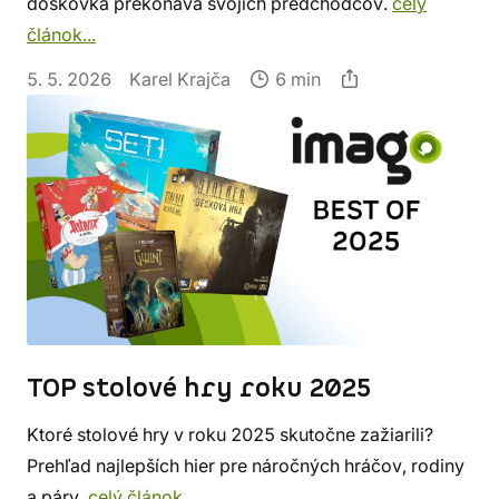
doskovka prekonáva svojich predchodcov.
celý
článok...
5. 5. 2026
Karel Krajča
6 min
TOP stolové hry roku 2025
Ktoré stolové hry v roku 2025 skutočne zažiarili?
Prehľad najlepších hier pre náročných hráčov, rodiny
a páry.
celý článok...