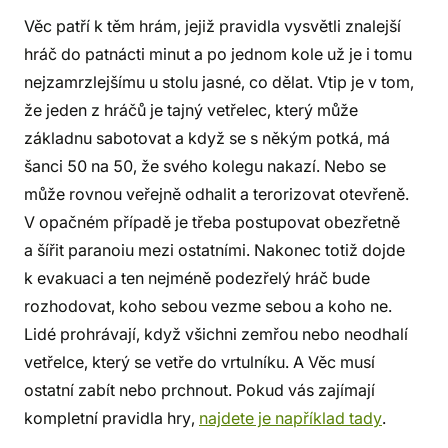
Věc patří k těm hrám, jejiž pravidla vysvětli znalejší
hráč do patnácti minut a po jednom kole už je i tomu
nejzamrzlejšímu u stolu jasné, co dělat. Vtip je v tom,
že jeden z hráčů je tajný vetřelec, který může
základnu sabotovat a když se s někým potká, má
šanci 50 na 50, že svého kolegu nakazí. Nebo se
může rovnou veřejně odhalit a terorizovat otevřeně.
V opačném případě je třeba postupovat obezřetně
a šířit paranoiu mezi ostatními. Nakonec totiž dojde
k evakuaci a ten nejméně podezřelý hráč bude
rozhodovat, koho sebou vezme sebou a koho ne.
Lidé prohrávají, když všichni zemřou nebo neodhalí
vetřelce, který se vetře do vrtulníku. A Věc musí
ostatní zabít nebo prchnout. Pokud vás zajímají
kompletní pravidla hry,
najdete je například tady
.