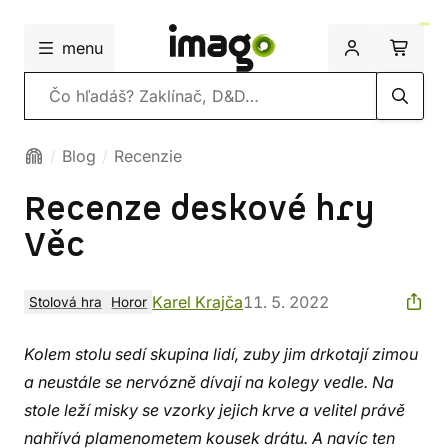
menu
Vyhľadávanie
Blog
Recenzie
Recenze deskové hry
Věc
Karel Krajča
11. 5. 2022
Stolová hra
Horor
Kolem stolu sedí skupina lidí, zuby jim drkotají zimou
a neustále se nervózně dívají na kolegy vedle. Na
stole leží misky se vzorky jejich krve a velitel právě
nahřívá plamenometem kousek drátu. A navíc ten