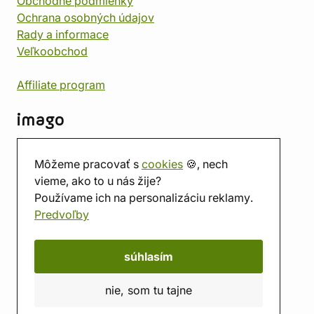
Obchodné podmienky
Ochrana osobných údajov
Rady a informace
Veľkoobchod
Affiliate program
imago
Kontakt
Môžeme pracovať s
cookies
🍪, nech
Predajňa
vieme, ako to u nás žije?
Herňa
Používame ich na personalizáciu reklamy.
O nás
Predvoľby
Hodnotenie obchodu
Darčekové poukážky
Kalendár
súhlasím
imago.blog
nie, som tu tajne