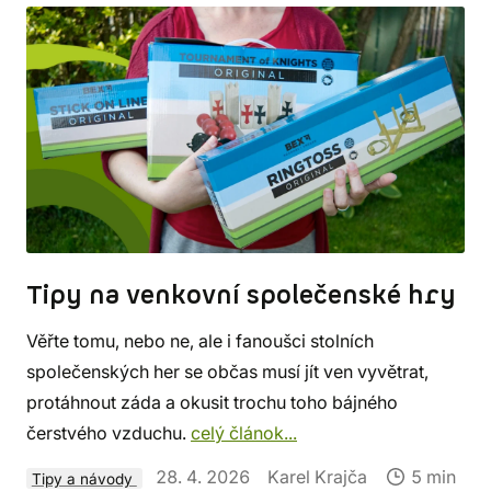
Tipy na venkovní společenské hry
Věřte tomu, nebo ne, ale i fanoušci stolních
společenských her se občas musí jít ven vyvětrat,
protáhnout záda a okusit trochu toho bájného
čerstvého vzduchu.
celý článok...
28. 4. 2026
Karel Krajča
5 min
Tipy a návody