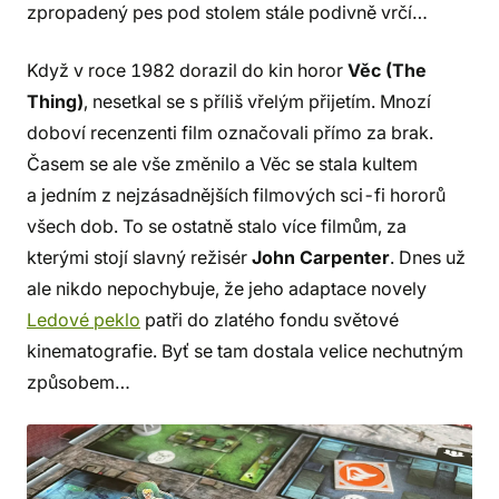
zpropadený pes pod stolem stále podivně vrčí…
Když v roce 1982 dorazil do kin horor
Věc (The
Thing)
, nesetkal se s příliš vřelým přijetím. Mnozí
doboví recenzenti film označovali přímo za brak.
Časem se ale vše změnilo a Věc se stala kultem
a jedním z nejzásadnějších filmových sci-fi hororů
všech dob. To se ostatně stalo více filmům, za
kterými stojí slavný režisér
John Carpenter
. Dnes už
ale nikdo nepochybuje, že jeho adaptace novely
Ledové peklo
patři do zlatého fondu světové
kinematografie. Byť se tam dostala velice nechutným
způsobem…