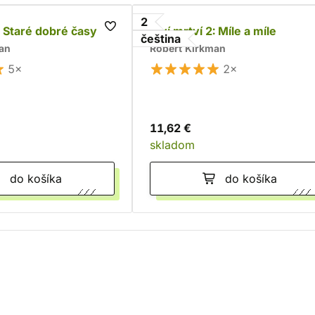
2
: Staré dobré časy
Živí mrtví 2: Míle a míle
čeština
an
Robert Kirkman
5×
2×
11,62 €
skladom
do košíka
do košíka