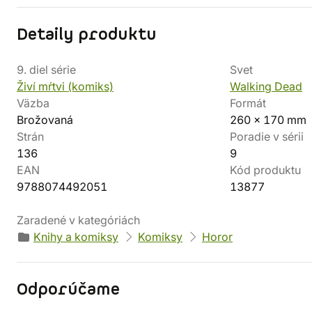
Detaily produktu
9. diel série
Svet
Živí mŕtvi (komiks)
Walking Dead
Väzba
Formát
Brožovaná
260 x 170 mm
Strán
Poradie v sérii
136
9
EAN
Kód produktu
9788074492051
13877
Zaradené v kategóriách
Knihy a komiksy
Komiksy
Horor
Odporúčame