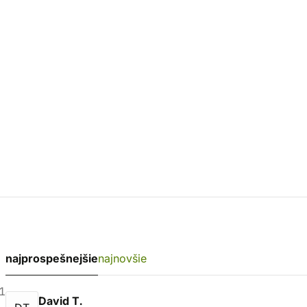
najprospešnejšie
najnovšie
1
David T.