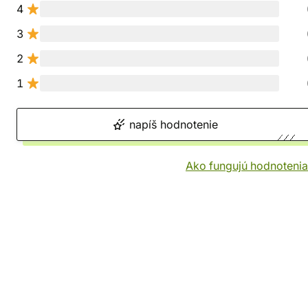
4
3
2
1
napíš hodnotenie
Ako fungujú hodnotenia