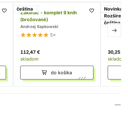
čeština
Novinka
Zaklínač - komplet 9 knih
Jeden pr
Rozšírenie
(brožované)
Moria - 
čeština
Andrzej Sapkowski
5×
112,47 €
30,25 €
skladom
skladom
do košíka