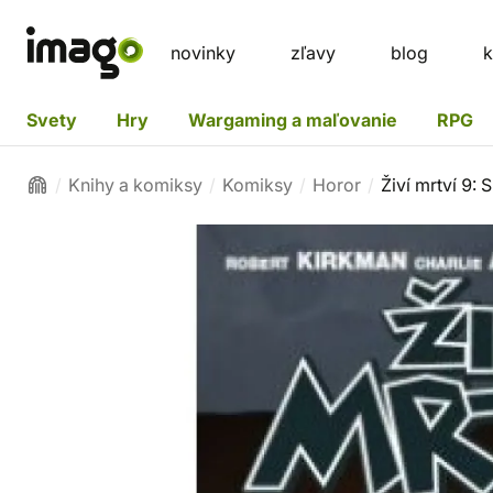
novinky
zľavy
blog
k
Svety
Hry
Wargaming a maľovanie
RPG
Knihy a komiksy
Komiksy
Horor
Živí mrtví 9: