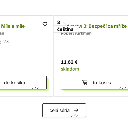
3
: Míle a míle
Živí mrtví 3: Bezpečí za mříže
čeština
an
Robert Kirkman
2×
11,62 €
skladom
do košíka
do košíka
celá séria