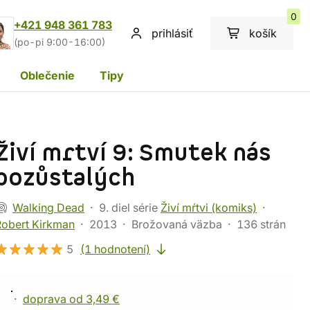
0
+421 948 361 783
prihlásiť
košík
(po-pi 9:00-16:00)
Oblečenie
Tipy
Živí mrtví 9: Smutek nás
pozůstalých
Walking Dead
9. diel série
Živí mŕtvi (komiks)
Robert Kirkman
2013
Brožovaná väzba
136 strán
5
(1 hodnotení)
doprava od 3,49 €