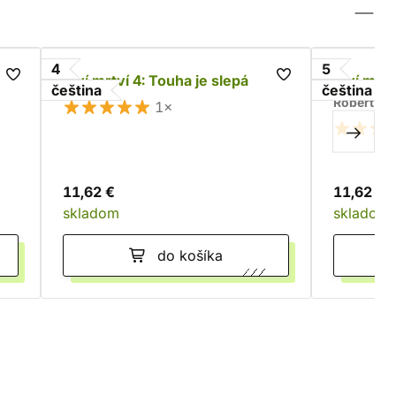
4
5
mi
Živí mrtví 4: Touha je slepá
Živí mrtv
čeština
čeština
Robert Ki
1×
11,62 €
11,62 €
skladom
skladom
do košíka