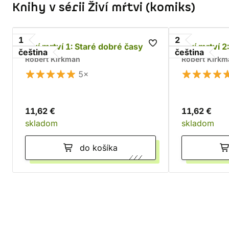
Knihy v sérii Živí mŕtvi (komiks)
1
2
Živí mrtví 1: Staré dobré časy
Živí mrtví 2
čeština
čeština
Robert Kirkman
Robert Kirkm
5×
11,62 €
11,62 €
skladom
skladom
do košíka