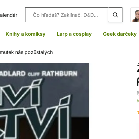
Vyhľadávanie
alendár
Knihy a komiksy
Larp a cosplay
Geek darčeky
 Smutek nás pozůstalých