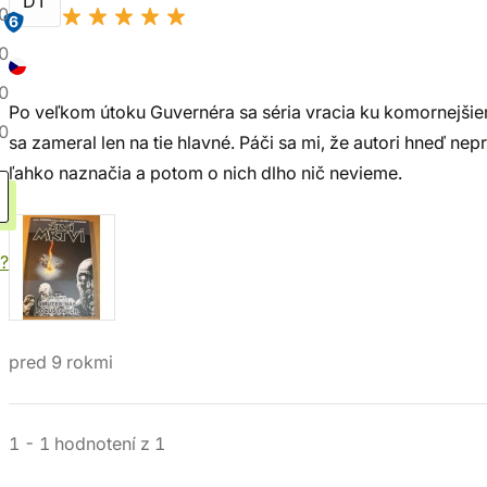
DT
0
6
0
0
Po veľkom útoku Guvernéra sa séria vracia ku komornejšiem
0
sa zameral len na tie hlavné. Páči sa mi, že autori hneď n
ľahko naznačia a potom o nich dlho nič nevieme.
?
pred 9 rokmi
1
-
1
hodnotení
z
1