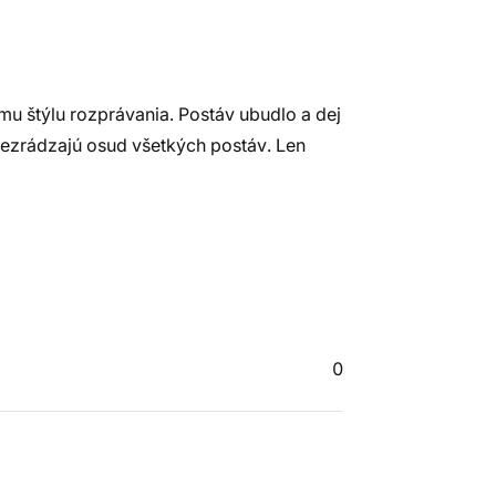
u štýlu rozprávania. Postáv ubudlo a dej
eprezrádzajú osud všetkých postáv. Len
0