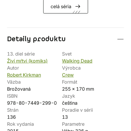
celá séria
Detaily produktu
13. diel série
Svet
Živí mŕtvi (komiks)
Walking Dead
Autor
Výrobca
Robert Kirkman
Crew
Väzba
Formát
Brožovaná
255 x 170 mm
ISBN
Jazyk
978-80-7449-299-0
čeština
Strán
Poradie v sérii
136
13
Rok vydania
Parametre