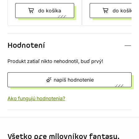
do košíka
do košíka
Hodnotení
Produkt zatiaľ nikto nehodnotil, buď prvý!
napíš hodnotenie
Ako fungujú hodnotenia?
Informácie o obchode
Všetko pre milovníkov fantasy,