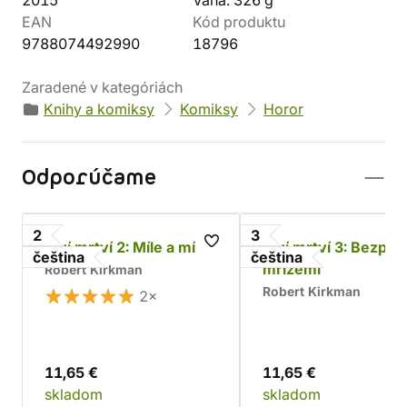
2015
Váha: 326 g
EAN
Kód produktu
9788074492990
18796
Zaradené v kategóriách
Knihy a komiksy
Komiksy
Horor
Odporúčame
2
3
Živí mrtví 2: Míle a míle
Živí mrtví 3: Bezpeč
čeština
čeština
mřížemi
Robert Kirkman
Robert Kirkman
2×
11,65 €
11,65 €
skladom
skladom