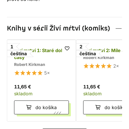
Knihy v sérii Živí mŕtvi (komiks)
1
2
Živí mrtví 1: Staré dobré
Živí mrtví 2: Míle a m
čeština
čeština
časy
Robert Kirkman
Robert Kirkman
2×
5×
11,65 €
11,65 €
skladom
skladom
do košíka
do košíka