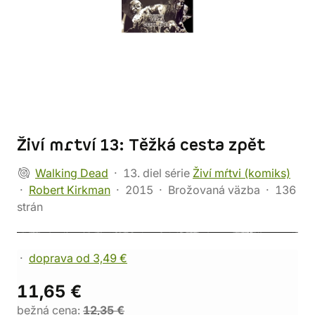
Živí mrtví 13: Těžká cesta zpět
Walking Dead
13. diel série
Živí mŕtvi (komiks)
Robert Kirkman
2015
Brožovaná väzba
136
strán
doprava od 3,49 €
11,65 €
bežná cena:
12,35 €