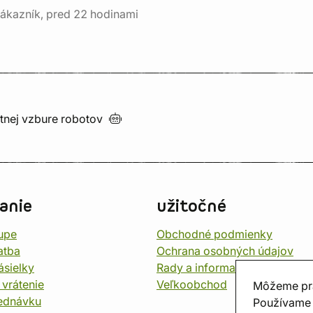
ákazník, pred 22 hodinami
utnej vzbure
robotov
anie
užitočné
upe
Obchodné podmienky
atba
Ochrana osobných údajov
ásielky
Rady a informace
 vrátenie
Veľkoobchod
Môžeme pr
jednávku
Používame 