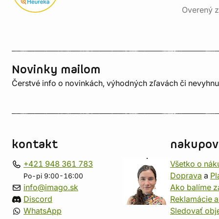
Overený z
Novinky mailom
Čerstvé info o novinkách, výhodných zľavách či nevyhn
kontakt
nakupov
+421 948 361 783
Všetko o nák
Doprava
a
Pl
Po-pi 9:00-16:00
info@imago.sk
Ako balíme z
Discord
Reklamácie a
WhatsApp
Sledovať ob