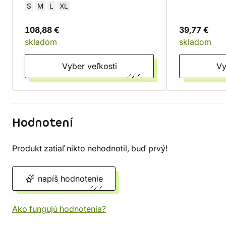
S
M
L
XL
108,88 €
39,77 €
skladom
skladom
Vyber veľkosti
Hodnotení
Produkt zatiaľ nikto nehodnotil, buď prvý!
napíš hodnotenie
Ako fungujú hodnotenia?