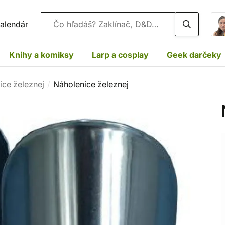
Vyhľadávanie
alendár
Knihy a komiksy
Larp a cosplay
Geek darčeky
ice železnej
Náholenice železnej