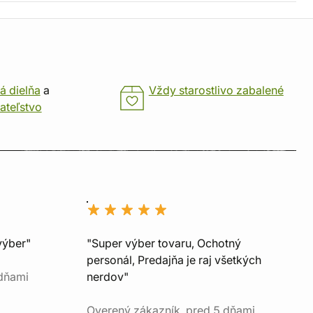
á dielňa
a
Vždy starostlivo zabalené
ateľstvo
výber"
"Super výber tovaru, Ochotný
personál, Predajňa je raj všetkých
 dňami
nerdov"
Overený zákazník, pred 5 dňami