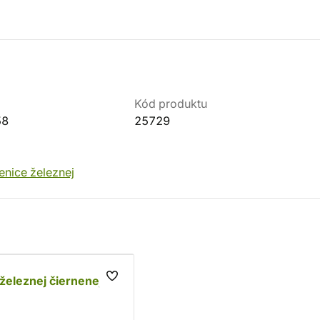
Kód produktu
58
25729
enice železnej
železnej čiernenej