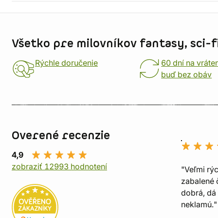
Informácie o obchode
Všetko pre milovníkov fantasy, sci-fi
Rýchle doručenie
60 dní na vráte
buď bez obáv
Overené recenzie
4,9
zobraziť 12993 hodnotení
"Veľmi rý
zabalené č
dobrá, dá 
neklamú."