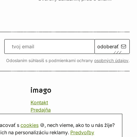
odoberať
Odoslaním súhlasíš s podmienkami ochrany
osobných údajov
.
imago
Kontakt
Predajňa
Herňa
O nás
acovať s
cookies
🍪, nech vieme, ako to u nás žije?
Hodnotenie obchodu
ich na personalizáciu reklamy.
Predvoľby