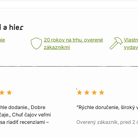
 a hier
nie
20 rokov na trhu, overené
Vlastn
zákazníkmi
vydav
chle dodanie., Dobre
"Rýchle doručenie, široký 
aje., Chuť čajov veľmi
sa riadiť recenziami –
Overený zákazník, pred 2