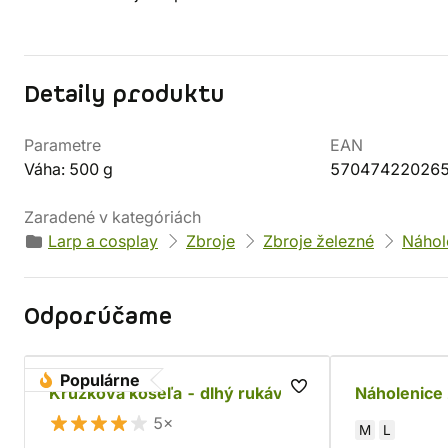
Detaily produktu
Parametre
EAN
Váha: 500 g
57047422026
Zaradené v kategóriách
Larp a cosplay
Zbroje
Zbroje železné
Náhol
Odporúčame
Populárne
Krúžková košeľa - dlhý rukáv
Náholenice 
5×
M
L