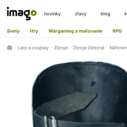
novinky
zľavy
blog
k
Svety
Hry
Wargaming a maľovanie
RPG
Larp a cosplay
Zbroje
Zbroje železné
Náholen