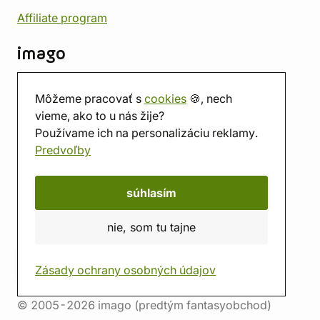
Affiliate program
imago
Kontakt
Môžeme pracovať s
cookies
🍪, nech
Predajňa
vieme, ako to u nás žije?
Herňa
Používame ich na personalizáciu reklamy.
O nás
Predvoľby
Hodnotenie obchodu
Darčekové poukážky
Kalendár
súhlasím
imago.blog
nie, som tu tajne
Zásady ochrany osobných údajov
© 2005-2026 imago (predtým fantasyobchod)