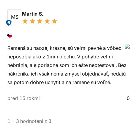
Martin S.
MS
6
Ramená sú naozaj krásne, sú veľmi pevné a vôbec
nepôsobia ako z 1mm plechu. V pohybe veľmi
nebránia, ale poriadne som ich ešte neotestoval. Bez
nákrčníka ich však nemá zmysel objednávať, nedajú
sa potom dobre uchytiť a na ramene sú voľné.
pred 15 rokmi
0
1
-
3
hodnotení
z
3