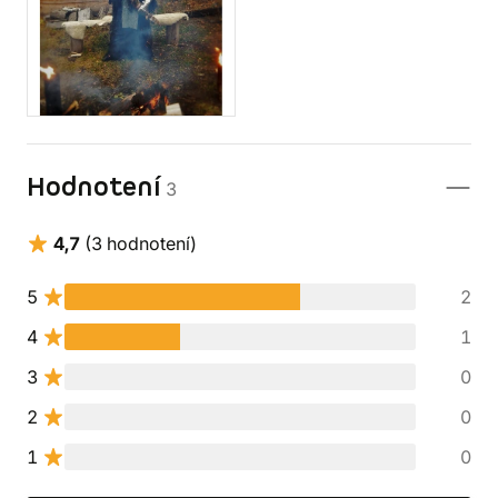
Hodnotení
3
4,7
(3 hodnotení)
5
2
4
1
3
0
2
0
1
0