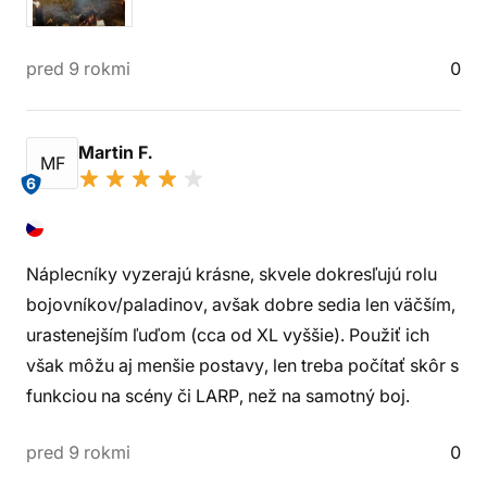
pred 9 rokmi
0
Martin F.
MF
6
Náplecníky vyzerajú krásne, skvele dokresľujú rolu
bojovníkov/paladinov, avšak dobre sedia len väčším,
urastenejším ľuďom (cca od XL vyššie). Použiť ich
však môžu aj menšie postavy, len treba počítať skôr s
funkciou na scény či LARP, než na samotný boj.
pred 9 rokmi
0