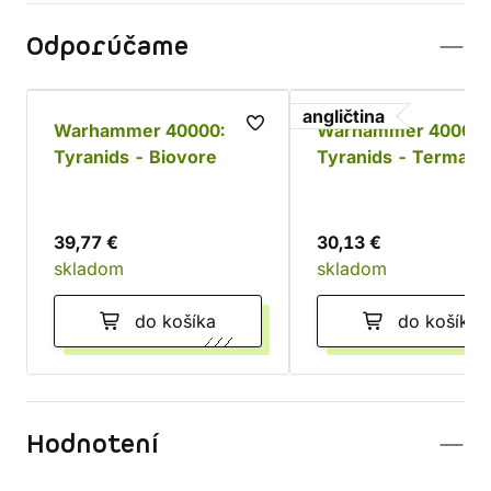
Odporúčame
angličtina
Warhammer 40000:
Warhammer 40000:
Tyranids - Biovore
Tyranids - Termaga
a Ripper Swarm + Pa
Set
39,77 €
30,13 €
skladom
skladom
do košíka
do košíka
Hodnotení