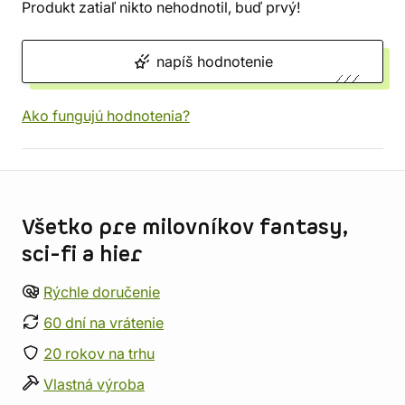
Produkt zatiaľ nikto nehodnotil, buď prvý!
napíš hodnotenie
Ako fungujú hodnotenia?
Informácie o obchode
Všetko pre milovníkov fantasy,
sci-fi a hier
Rýchle doručenie
60 dní na vrátenie
20 rokov na trhu
Vlastná výroba