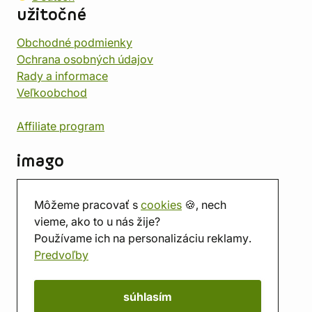
užitočné
Obchodné podmienky
Ochrana osobných údajov
Rady a informace
Veľkoobchod
Affiliate program
imago
Kontakt
Môžeme pracovať s
cookies
🍪, nech
Predajňa
vieme, ako to u nás žije?
Herňa
Používame ich na personalizáciu reklamy.
O nás
Predvoľby
Hodnotenie obchodu
Darčekové poukážky
Kalendár
súhlasím
imago.blog