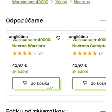
Warhammer 40000
Xenos
Necrons
Odporúčame
angličtina
angličtina
Warhammer 40000:
Warhammer 40000:
Necron Warriors
Necrons Canoptek
Doomstalker
2×
1×
41,97 €
41,97 €
skladom
skladom
do košíka
do košíka
Fotky od zákazníkov
1