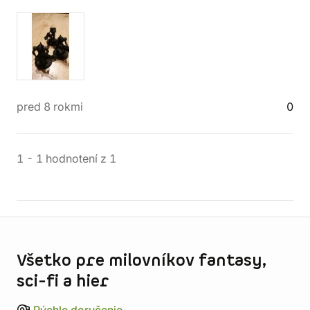
pred 8 rokmi
0
1
-
1
hodnotení
z
1
Informácie o obchode
Všetko pre milovníkov fantasy,
sci-fi a hier