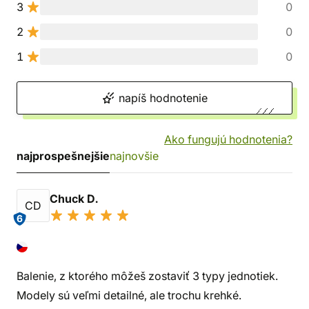
3
0
2
0
1
0
napíš hodnotenie
Ako fungujú hodnotenia?
najprospešnejšie
najnovšie
Chuck D.
CD
6
Balenie, z ktorého môžeš zostaviť 3 typy jednotiek.
Modely sú veľmi detailné, ale trochu krehké.