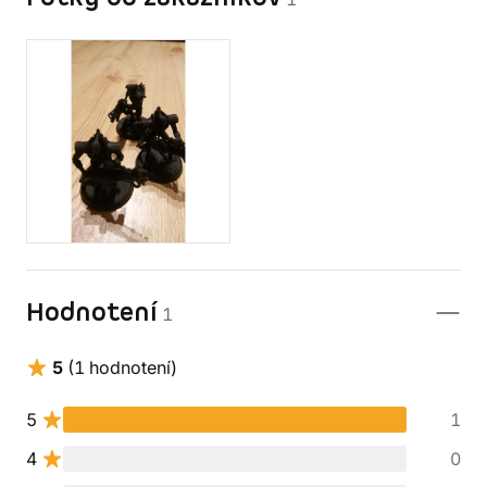
Hodnotení
1
5
(1 hodnotení)
5
1
4
0