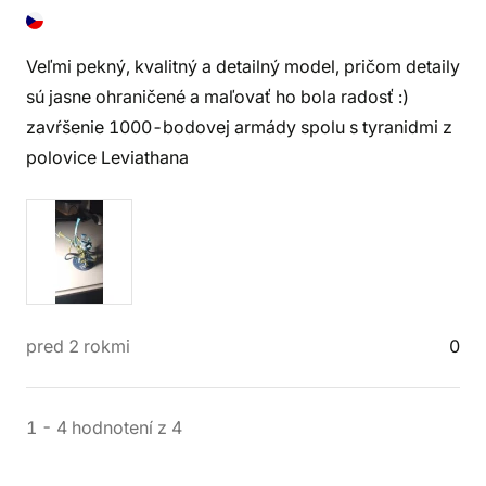
Veľmi pekný, kvalitný a detailný model, pričom detaily
sú jasne ohraničené a maľovať ho bola radosť :)
zavŕšenie 1000-bodovej armády spolu s tyranidmi z
polovice Leviathana
pred 2 rokmi
0
1
-
4
hodnotení
z
4