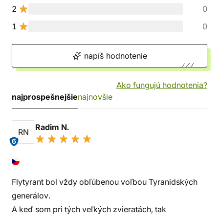
2
0
1
0
napíš hodnotenie
Ako fungujú hodnotenia?
najprospešnejšie
najnovšie
Radim N.
RN
6
Flytyrant bol vždy obľúbenou voľbou Tyranidských
generálov.
A keď som pri tých veľkých zvieratách, tak