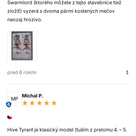
Swarmlord (ktorého môžete z tejto stavebnice tiež
zložiť) vyzerá s dvoma pármi kostených mečov
naozaj hrozivo.
pred 6 rokmi
1
Michal P.
MP
6
Hive Tyrant je klasický model (tuším z prelomu 4. – 5.