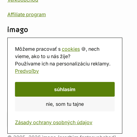
Affiliate program
imago
Kontakt
Môžeme pracovať s
cookies
🍪, nech
Predajňa
vieme, ako to u nás žije?
Herňa
Používame ich na personalizáciu reklamy.
O nás
Predvoľby
Hodnotenie obchodu
Darčekové poukážky
Kalendár
súhlasím
imago.blog
nie, som tu tajne
Zásady ochrany osobných údajov