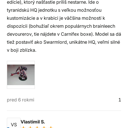
edície), ktorý našťastie príliš nestarne. Ide o
tyranidskú HQ jednotku s veľkou možnosťou
kustomizácie a v krabici je väčšina možností k
dispozícii (bohužiaľ okrem populárnych brainleech
devourerov, tie nájdete v Carnifex boxe). Model sa dá
tiež postaviť ako Swarmlord, unikátne HQ, veľmi silné
v boji zblízka.
pred 6 rokmi
1
Vlastimil S.
VS