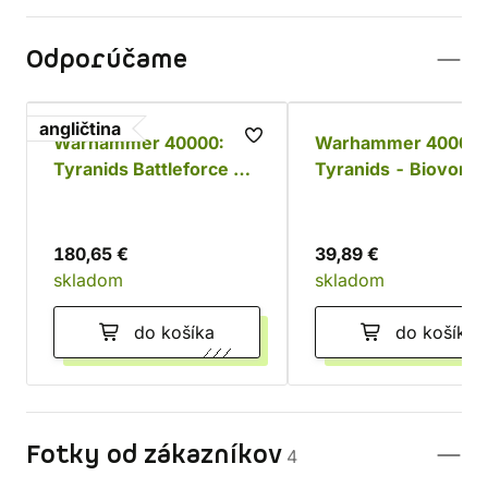
Odporúčame
angličtina
Warhammer 40000:
Warhammer 40000:
Tyranids Battleforce -
Tyranids - Biovore
Tyranid Swarm
180,65 €
39,89 €
skladom
skladom
do košíka
do košíka
Fotky od zákazníkov
4