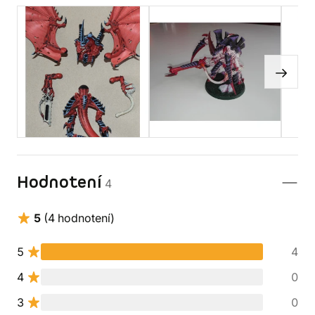
Hodnotení
4
5
(4 hodnotení)
5
4
4
0
3
0