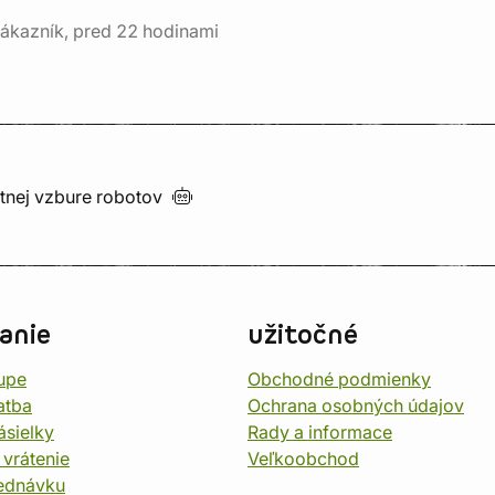
ákazník, pred 22 hodinami
utnej vzbure
robotov
anie
užitočné
upe
Obchodné podmienky
atba
Ochrana osobných údajov
ásielky
Rady a informace
 vrátenie
Veľkoobchod
jednávku