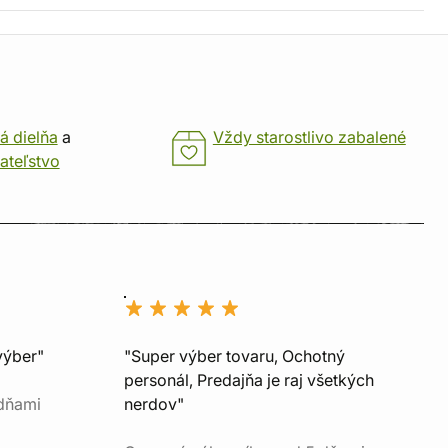
á dielňa
a
Vždy starostlivo zabalené
ateľstvo
výber"
"Super výber tovaru, Ochotný
personál, Predajňa je raj všetkých
 dňami
nerdov"