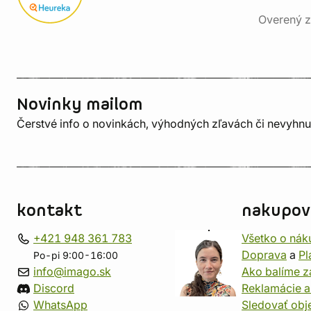
Overený z
Novinky mailom
Čerstvé info o novinkách, výhodných zľavách či nevyhn
kontakt
nakupov
+421 948 361 783
Všetko o nák
Doprava
a
Pl
Po-pi 9:00-16:00
info@imago.sk
Ako balíme z
Discord
Reklamácie a
WhatsApp
Sledovať ob