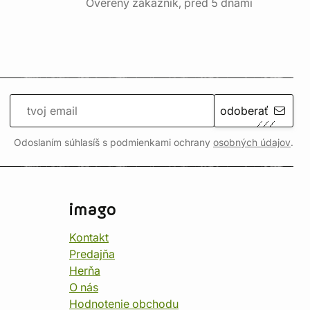
Overený zákazník, pred 5 dňami
odoberať
Odoslaním súhlasíš s podmienkami ochrany
osobných údajov
.
imago
Kontakt
Predajňa
Herňa
O nás
Hodnotenie obchodu