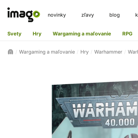
novinky
zľavy
blog
k
Svety
Hry
Wargaming a maľovanie
RPG
Wargaming a maľovanie
Hry
Warhammer
War