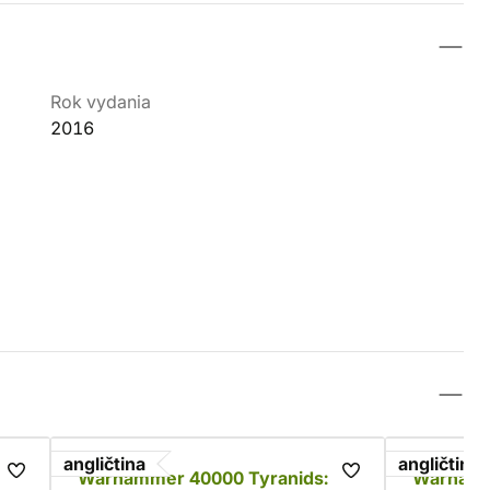
Rok vydania
2016
angličtina
angličtina
-
Warhammer 40000 Tyranids:
Warhamm