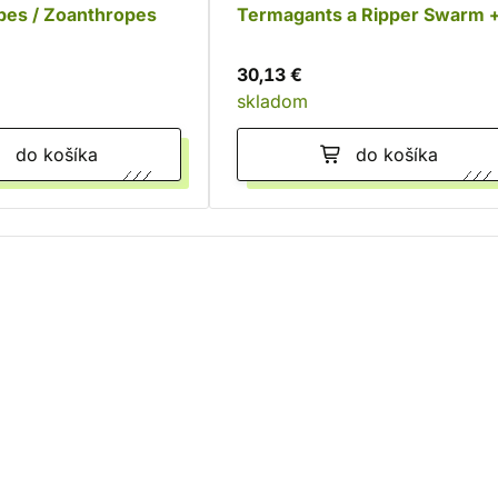
es / Zoanthropes
Termagants a Ripper Swarm 
Paints Set
30,13 €
skladom
do košíka
do košíka