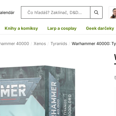
Vyhľadávanie
alendár
Knihy a komiksy
Larp a cosplay
Geek darčeky
hammer 40000
Xenos
Tyranids
Warhammer 40000: Tyr