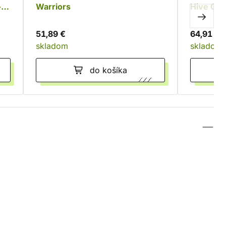
+
Warriors
Hive Gua
51,89 €
64,91 €
skladom
skladom
do košíka