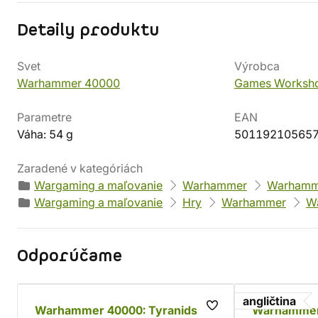
Detaily produktu
Svet
Výrobca
Warhammer 40000
Games Worksh
Parametre
EAN
Váha: 54 g
50119210565
Zaradené v kategóriách
Wargaming a maľovanie
Warhammer
Warhamm
Wargaming a maľovanie
Hry
Warhammer
W
Odporúčame
angličtina
Warhammer 40000: Tyranids -
Warhammer 