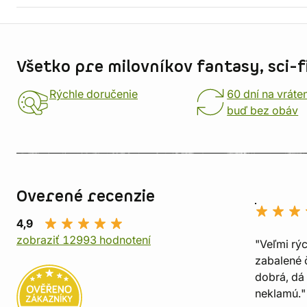
Informácie o obchode
Všetko pre milovníkov fantasy, sci-fi
Rýchle doručenie
60 dní na vráte
buď bez obáv
Overené recenzie
4,9
zobraziť 12993 hodnotení
"Veľmi rý
zabalené č
dobrá, dá 
neklamú."