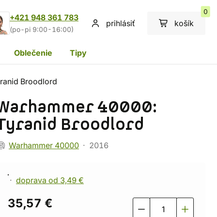
0
+421 948 361 783
prihlásiť
košík
(po-pi 9:00-16:00)
Oblečenie
Tipy
anid Broodlord
Warhammer 40000:
Tyranid Broodlord
Warhammer 40000
2016
doprava od 3,49 €
35,57 €