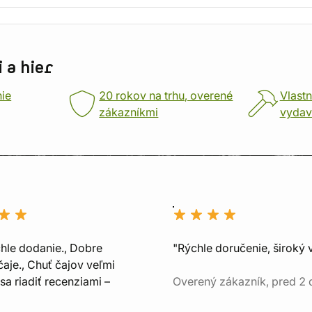
 a hier
nie
20 rokov na trhu, overené
Vlastn
zákazníkmi
vydav
chle dodanie., Dobre
"Rýchle doručenie, široký 
aje., Chuť čajov veľmi
sa riadiť recenziami –
Overený zákazník, pred 2