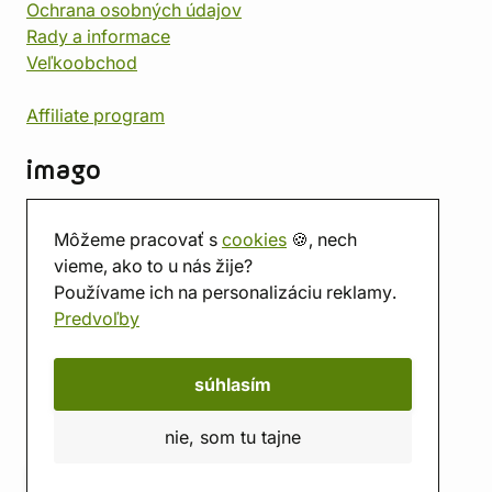
Ochrana osobných údajov
Rady a informace
Veľkoobchod
Affiliate program
imago
Kontakt
Môžeme pracovať s
cookies
🍪, nech
Predajňa
vieme, ako to u nás žije?
Herňa
Používame ich na personalizáciu reklamy.
O nás
Predvoľby
Hodnotenie obchodu
Darčekové poukážky
Kalendár
súhlasím
imago.blog
nie, som tu tajne