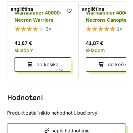
angličtina
angličtina
Warhammer 40000:
Warhammer 40000:
Necron Warriors
Necrons Canoptek
Doomstalker
2×
1×
41,87 €
41,87 €
skladom
skladom
do košíka
do košíka
Hodnotení
Produkt zatiaľ nikto nehodnotil, buď prvý!
napíš hodnotenie