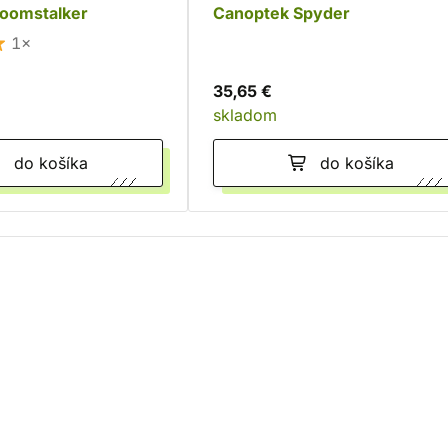
oomstalker
Canoptek Spyder
1×
35,65 €
skladom
do košíka
do košíka