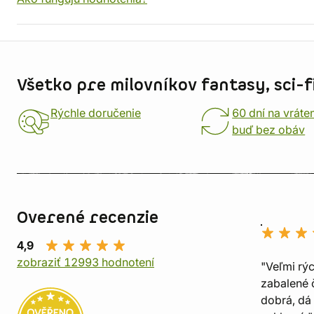
Informácie o obchode
Všetko pre milovníkov fantasy, sci-fi
Rýchle doručenie
60 dní na vráte
buď bez obáv
Overené recenzie
4,9
zobraziť 12993 hodnotení
"Veľmi rý
zabalené č
dobrá, dá 