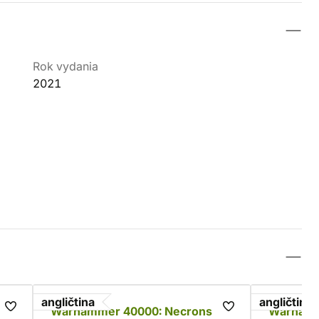
Rok vydania
2021
angličtina
angličtina
Warhammer 40000: Necrons
Warhamme