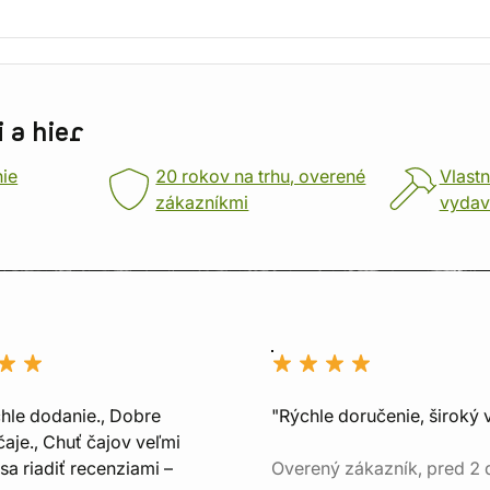
 a hier
nie
20 rokov na trhu, overené
Vlastn
zákazníkmi
vydav
chle dodanie., Dobre
"Rýchle doručenie, široký 
aje., Chuť čajov veľmi
sa riadiť recenziami –
Overený zákazník, pred 2