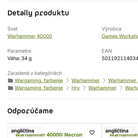
Detaily produktu
Svet
Výrobca
Warhammer 40000
Games Worksh
Parametre
EAN
Váha: 34 g
50119211403
Zaradené v kategóriách
Wargaming, farbenie
Warhammer
Warhammer 
Wargaming, farbenie
Hry
Warhammer
Warh
Odporúčame
angličtina
angličtina
Warhammer 40000: Necron
Warhammer