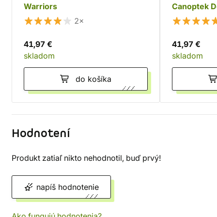
Warriors
Canoptek D
2×
41,97 €
41,97 €
skladom
skladom
do košíka
Hodnotení
Produkt zatiaľ nikto nehodnotil, buď prvý!
napíš hodnotenie
Ako fungujú hodnotenia?