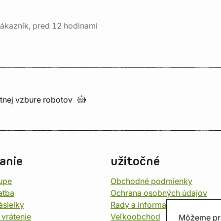
ákazník, pred 12 hodinami
utnej vzbure
robotov
anie
užitočné
upe
Obchodné podmienky
atba
Ochrana osobných údajov
ásielky
Rady a informace
 vrátenie
Veľkoobchod
Môžeme pr