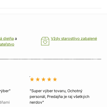
á dielňa
a
Vždy starostlivo zabalené
ateľstvo
výber"
"Super výber tovaru, Ochotný
personál, Predajňa je raj všetkých
 dňami
nerdov"