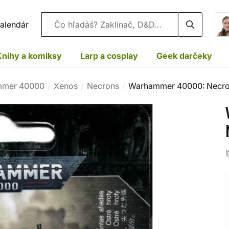
Vyhľadávanie
alendár
Knihy a komiksy
Larp a cosplay
Geek darčeky
mer 40000
Xenos
Necrons
Warhammer 40000: Necro