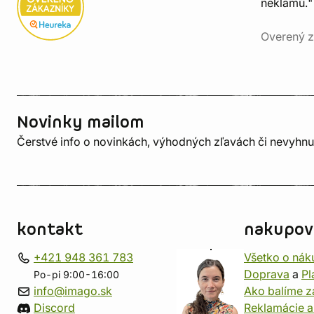
neklamú."
Overený z
Novinky mailom
Čerstvé info o novinkách, výhodných zľavách či nevyhn
kontakt
nakupov
+421 948 361 783
Všetko o nák
Doprava
a
Pl
Po-pi 9:00-16:00
info@imago.sk
Ako balíme z
Discord
Reklamácie a