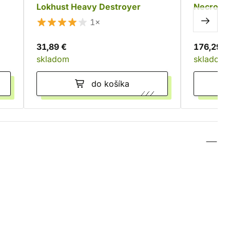
Lokhust Heavy Destroyer
Necron 
1×
31,89 €
176,29 €
skladom
skladom
do košíka