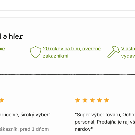
 a hier
nie
20 rokov na trhu, overené
Vlastn
zákazníkmi
vydav
oručenie, široký výber"
"Super výber tovaru, Ocho
personál, Predajňa je raj v
ákazník, pred 1 dňom
nerdov"