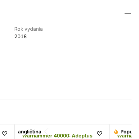
Rok vydania
2018
angličtina
Populá
Warhammer 40000: Adeptus
Warhamm