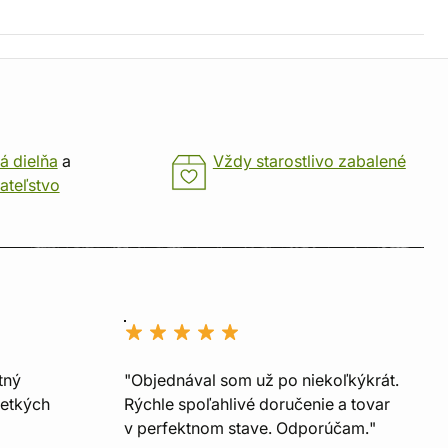
á dielňa
a
Vždy starostlivo zabalené
ateľstvo
tný
"Objednával som už po niekoľkýkrát.
šetkých
Rýchle spoľahlivé doručenie a tovar
v perfektnom stave. Odporúčam."