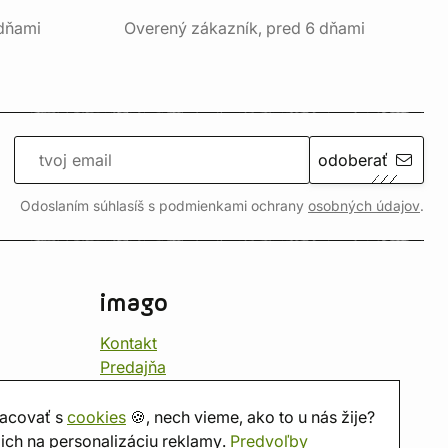
 dňami
Overený zákazník, pred 6 dňami
odoberať
Odoslaním súhlasíš s podmienkami ochrany
osobných údajov
.
imago
Kontakt
Predajňa
Herňa
O nás
acovať s
cookies
🍪, nech vieme, ako to u nás žije?
Hodnotenie obchodu
ich na personalizáciu reklamy.
Predvoľby