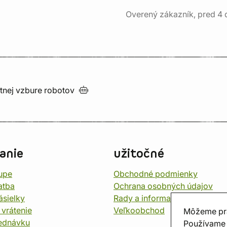
Overený zákazník, pred 4
utnej vzbure
robotov
anie
užitočné
upe
Obchodné podmienky
atba
Ochrana osobných údajov
ásielky
Rady a informace
 vrátenie
Veľkoobchod
Môžeme pr
jednávku
Používame 