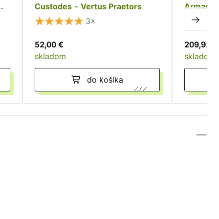
Custodes - Vertus Praetors
Armage
3×
52,00 €
209,91 €
skladom
skladom
do košíka