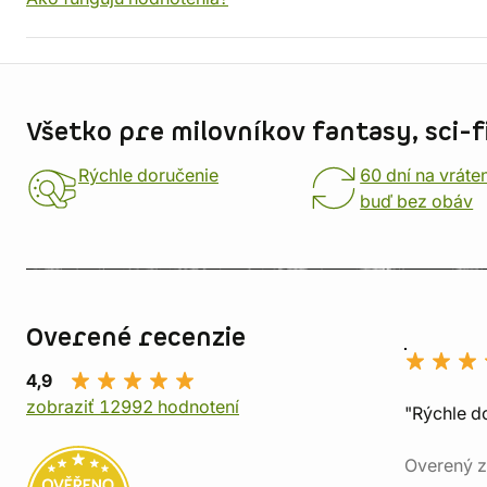
Informácie o obchode
Všetko pre milovníkov fantasy, sci-fi
Rýchle doručenie
60 dní na vráte
buď bez obáv
Overené recenzie
4,9
zobraziť 12992 hodnotení
"Rýchle d
Overený z