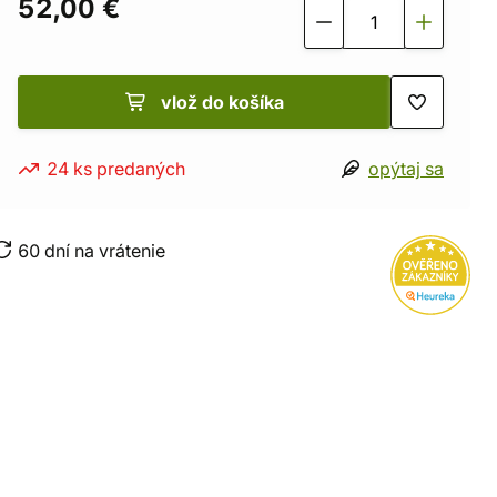
52,00 €
vlož do košíka
24 ks predaných
opýtaj sa
60 dní na vrátenie