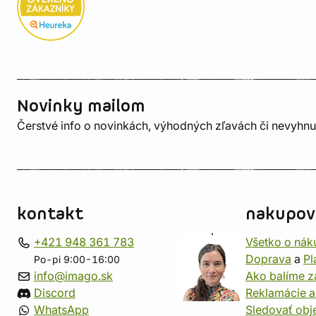
Novinky mailom
Čerstvé info o novinkách, výhodných zľavách či nevyhn
kontakt
nakupov
+421 948 361 783
Všetko o nák
Doprava
a
Pl
Po-pi 9:00-16:00
info@imago.sk
Ako balíme z
Discord
Reklamácie a
WhatsApp
Sledovať ob