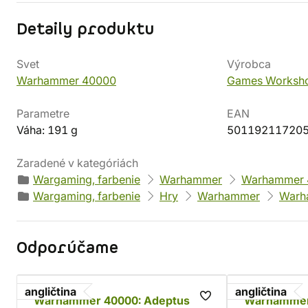
Detaily produktu
Svet
Výrobca
Warhammer 40000
Games Worksh
Parametre
EAN
Váha: 191 g
50119211720
Zaradené v kategóriách
Wargaming, farbenie
Warhammer
Warhammer 
Wargaming, farbenie
Hry
Warhammer
Warh
Odporúčame
angličtina
angličtina
Warhammer 40000: Adeptus
Warhammer