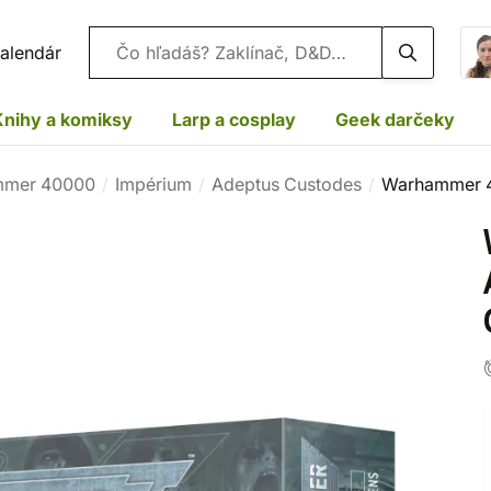
Vyhľadávanie
alendár
Knihy a komiksy
Larp a cosplay
Geek darčeky
mer 40000
Impérium
Adeptus Custodes
Warhammer 4