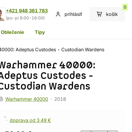
0
+421 948 361 783
prihlásiť
košík
(po-pi 9:00-16:00)
Oblečenie
Tipy
0000: Adeptus Custodes - Custodian Wardens
Warhammer 40000:
Adeptus Custodes -
Custodian Wardens
Warhammer 40000
2018
doprava od 3,49 €