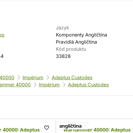
Jazyk
op
Komponenty Angličtina
Pravidlá Angličtina
Kód produktu
54
33828
40000
Impérium
Adeptus Custodes
ammer 40000
Impérium
Adeptus Custodes
angličtina
 40000: Adeptus
Warhammer 40000: Adeptus