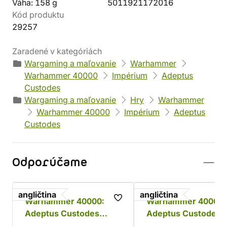
Váha: 158 g
5011921172016
Kód produktu
29257
Zaradené v kategóriách
Wargaming a maľovanie
Warhammer
Warhammer 40000
Impérium
Adeptus
Custodes
Wargaming a maľovanie
Hry
Warhammer
Warhammer 40000
Impérium
Adeptus
Custodes
Odporúčame
angličtina
angličtina
Warhammer 40000:
Warhammer 40000:
Adeptus Custodes
Adeptus Custodes 
Combat Patrol
Sisters of Silence