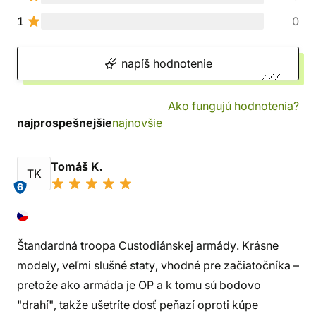
1
0
napíš hodnotenie
Ako fungujú hodnotenia?
najprospešnejšie
najnovšie
Tomáš K.
TK
6
Štandardná troopa Custodiánskej armády. Krásne
modely, veľmi slušné staty, vhodné pre začiatočníka –
pretože ako armáda je OP a k tomu sú bodovo
"drahí", takže ušetríte dosť peňazí oproti kúpe