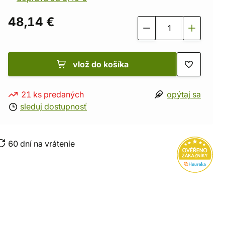
48,14 €
vlož do košíka
21 ks predaných
opýtaj sa
sleduj dostupnosť
60 dní na vrátenie