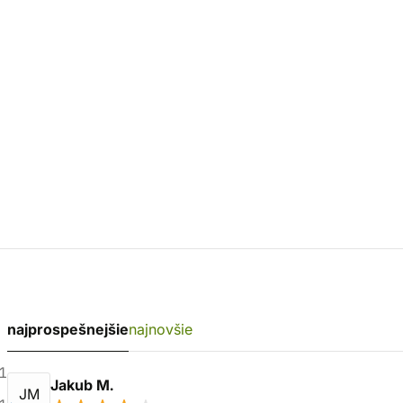
najprospešnejšie
najnovšie
1
Jakub M.
JM