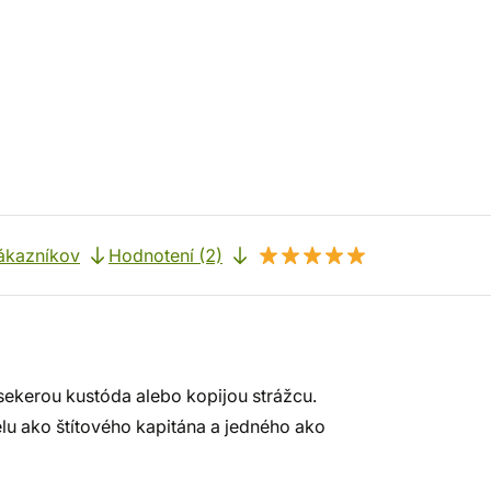
ákazníkov
Hodnotení (2)
sekerou kustóda alebo kopijou strážcu.
u ako štítového kapitána a jedného ako