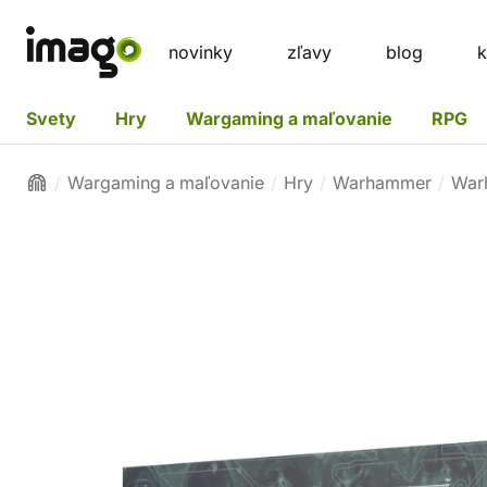
novinky
zľavy
blog
k
Svety
Hry
Wargaming a maľovanie
RPG
Wargaming a maľovanie
Hry
Warhammer
War