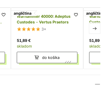
angličtina
angličtina
Warhammer 40000: Adeptus
Warhamm
Custodes - Vertus Praetors
Custode
3×
51,89 €
51,89 €
skladom
skladom
do košíka