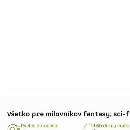
Informácie o obchode
Všetko pre milovníkov fantasy, sci-fi
Rýchle doručenie
60 dní na vráte