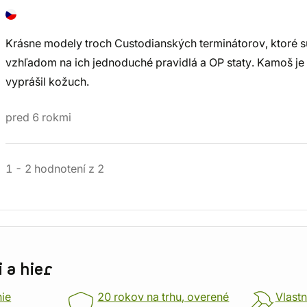
Krásne modely troch Custodianských terminátorov, ktoré s
vzhľadom na ich jednoduché pravidlá a OP staty. Kamoš je 
vyprášil kožuch.
pred 6 rokmi
1
-
2
hodnotení
z
2
 a hier
nie
20 rokov na trhu, overené
Vlastn