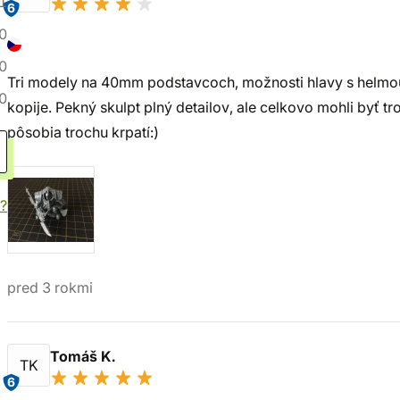
1
6
0
0
Tri modely na 40mm podstavcoch, možnosti hlavy s helmou
0
kopije. Pekný skulpt plný detailov, ale celkovo mohli byť 
pôsobia trochu krpatí:)
?
pred 3 rokmi
Tomáš K.
TK
6