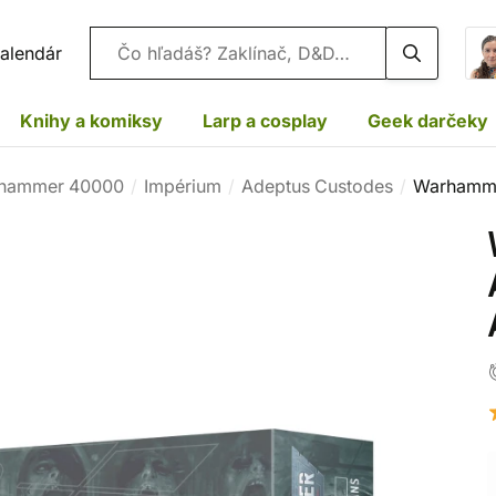
Vyhľadávanie
alendár
Knihy a komiksy
Larp a cosplay
Geek darčeky
hammer 40000
Impérium
Adeptus Custodes
Warhammer