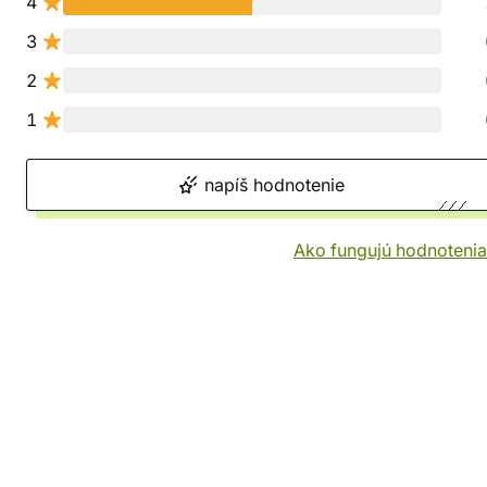
4
3
2
1
napíš hodnotenie
Ako fungujú hodnotenia