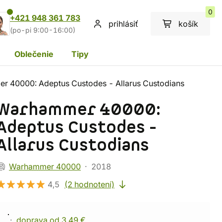
0
+421 948 361 783
prihlásiť
košík
(po-pi 9:00-16:00)
Oblečenie
Tipy
 40000: Adeptus Custodes - Allarus Custodians
Warhammer 40000:
Adeptus Custodes -
Allarus Custodians
Warhammer 40000
2018
4,5
(2 hodnotení)
doprava od 3,49 €