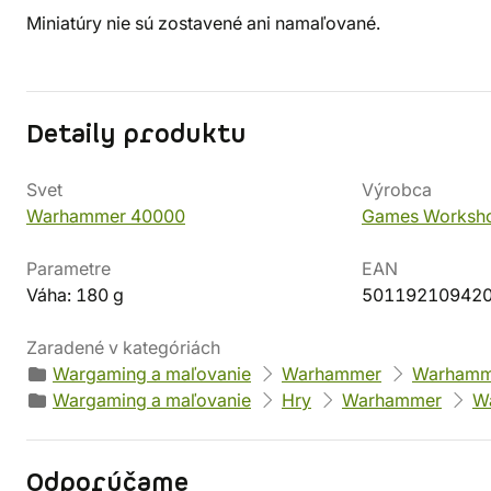
Miniatúry nie sú zostavené ani namaľované.
Detaily produktu
Svet
Výrobca
Warhammer 40000
Games Worksh
Parametre
EAN
Váha: 180 g
50119210942
Zaradené v kategóriách
Wargaming a maľovanie
Warhammer
Warhamm
Wargaming a maľovanie
Hry
Warhammer
W
Odporúčame