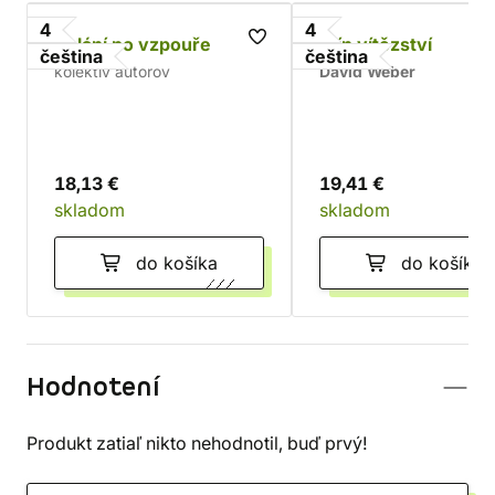
4
4
Volání po vzpouře
Stín vítězství
čeština
čeština
kolektív autorov
David Weber
18,13 €
19,41 €
skladom
skladom
do košíka
do košíka
Hodnotení
Produkt zatiaľ nikto nehodnotil, buď prvý!