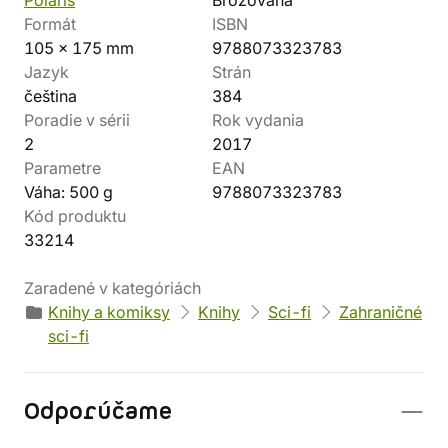
Polaris
Brožovaná
Formát
ISBN
105 x 175 mm
9788073323783
Jazyk
Strán
čeština
384
Poradie v sérii
Rok vydania
2
2017
Parametre
EAN
Váha: 500 g
9788073323783
Kód produktu
33214
Zaradené v kategóriách
Knihy a komiksy
Knihy
Sci-fi
Zahraničné
sci-fi
Odporúčame