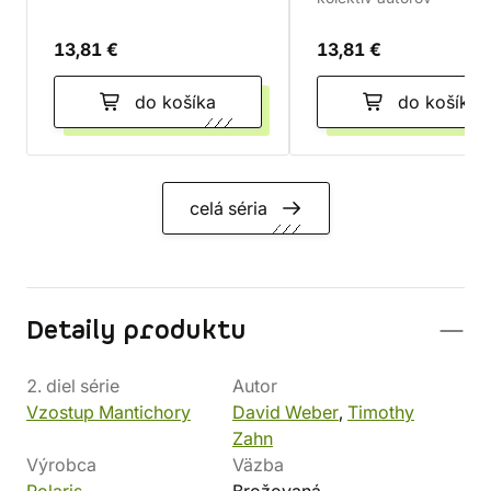
13,81 €
13,81 €
do košíka
do košíka
celá séria
Detaily produktu
2. diel série
Autor
Vzostup Mantichory
David Weber
,
Timothy
Zahn
Výrobca
Väzba