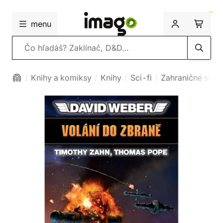
menu
Vyhľadávanie
Knihy a komiksy
Knihy
Sci-fi
Zahraničné sci-f