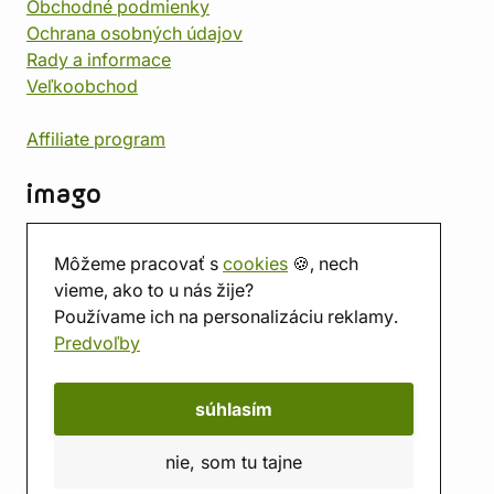
Obchodné podmienky
Ochrana osobných údajov
Rady a informace
Veľkoobchod
Affiliate program
imago
Kontakt
Môžeme pracovať s
cookies
🍪, nech
Predajňa
vieme, ako to u nás žije?
Herňa
Používame ich na personalizáciu reklamy.
O nás
Predvoľby
Hodnotenie obchodu
Darčekové poukážky
Kalendár
súhlasím
imago.blog
nie, som tu tajne