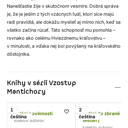
Nanešťastie žije v skutočnom vesmíre. Dobrá správa
je, že je jedím z tých vzácnych ľudí, ktorí síce majú
radi pravidlá, ale dokážu myslieť aj mimo nich, keď sa
všetko začína rúcať. Táto schopnosť mu pomohla –
rovnako ako celému Hviezdnemu kráľovstvu –
v minulosti, a vďaka nej bol povýšený na kráľovského
dôstojníka.
Knihy v sérii Vzostup
Mantichory
1
2
Volání povinnosti
Volání do zbraně (D
čeština
čeština
Weber)
kolektív autorov
kolektív autorov