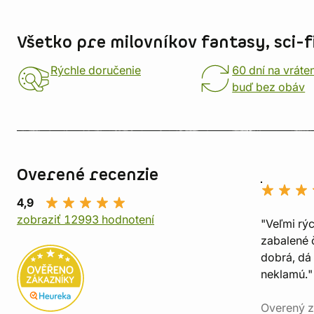
Informácie o obchode
Všetko pre milovníkov fantasy, sci-fi
Rýchle doručenie
60 dní na vráte
buď bez obáv
Overené recenzie
4,9
zobraziť 12993 hodnotení
"Veľmi rý
zabalené č
dobrá, dá 
neklamú."
Overený z