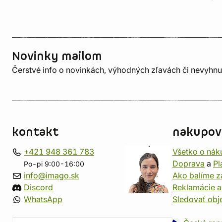
Novinky mailom
Čerstvé info o novinkách, výhodných zľavách či nevyhn
kontakt
nakupov
+421 948 361 783
Všetko o nák
Doprava
a
Pl
Po-pi 9:00-16:00
info@imago.sk
Ako balíme z
Discord
Reklamácie a
WhatsApp
Sledovať ob