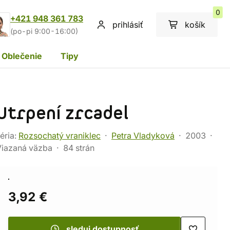
0
+421 948 361 783
prihlásiť
košík
(po-pi 9:00-16:00)
Oblečenie
Tipy
Utrpení zrcadel
éria:
Rozsochatý vraniklec
Petra Vladyková
2003
Viazaná väzba
84 strán
3,92 €
sleduj dostupnosť