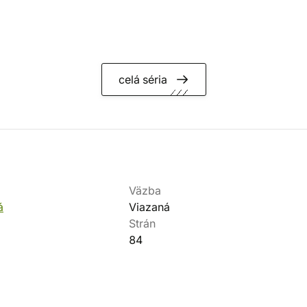
celá séria
Väzba
á
Viazaná
Strán
84