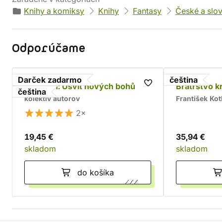
Knihy a komiksy
Knihy
Fantasy
České a slo
Odporúčame
Darček zadarmo
čeština
Asterion: Úsvit nových bohů
Bratrstvo k
čeština
kolektív autorov
František Kot
2×
19,45 €
35,94 €
skladom
skladom
do košíka