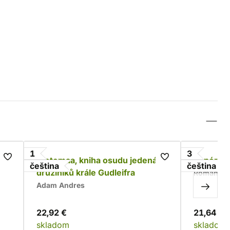
1
3
Wetemaa, kniha osudu jedenácti
Impériu
čeština
čeština
družiníků krále Gudleifra
Roman Bu
Adam Andres
22,92 €
21,64 €
skladom
skladom