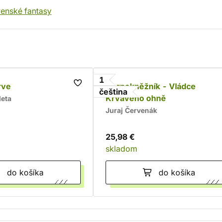
venské fantasy
1
rve
Černokněžník - Vládce
čeština
Krvavého ohně
leta
Juraj Červenák
25,98 €
skladom
do košíka
do košíka