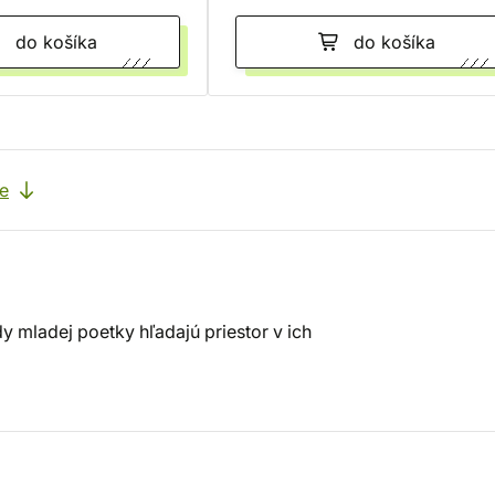
do košíka
do košíka
e
dy mladej poetky hľadajú priestor v ich