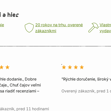
 a hier
nie
20 rokov na trhu, overené
Vlastn
zákazníkmi
vydav
chle dodanie., Dobre
"Rýchle doručenie, široký 
aje., Chuť čajov veľmi
sa riadiť recenziami –
Overený zákazník, pred 1
ákazník, pred 11 hodinami