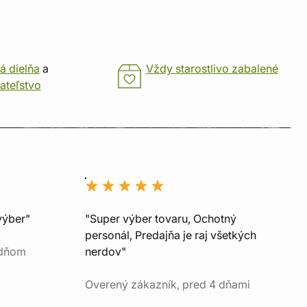
á dielňa
a
Vždy starostlivo zabalené
ateľstvo
výber"
"Super výber tovaru, Ochotný
personál, Predajňa je raj všetkých
 dňom
nerdov"
Overený zákazník, pred 4 dňami