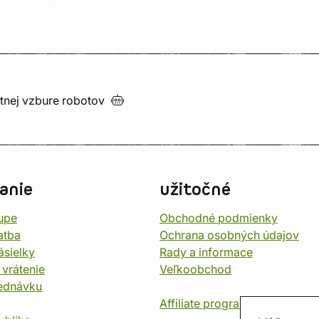
utnej vzbure
robotov
anie
užitočné
upe
Obchodné podmienky
atba
Ochrana osobných údajov
ásielky
Rady a informace
 vrátenie
Veľkoobchod
jednávku
Affiliate program