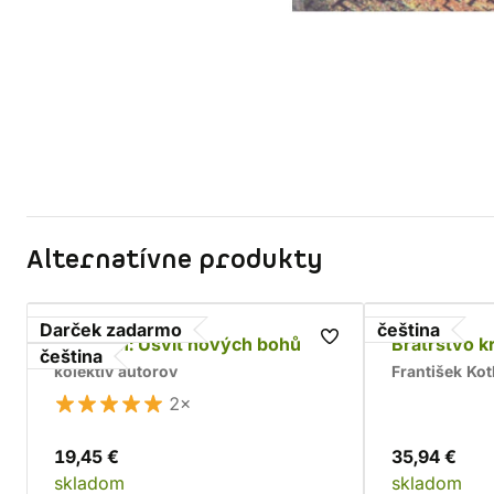
Alternatívne produkty
Darček zadarmo
čeština
Asterion: Úsvit nových bohů
Bratrstvo k
čeština
kolektív autorov
František Kot
2×
19,45 €
35,94 €
skladom
skladom