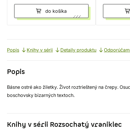
do košíka
Popis
Knihy v sérii
Detaily produktu
Odporúčam
Popis
Básne ostré ako žiletky. Život roztrieštený na črepy. Osu
boschovsky bizarných textoch.
Knihy v sérii Rozsochatý vraniklec