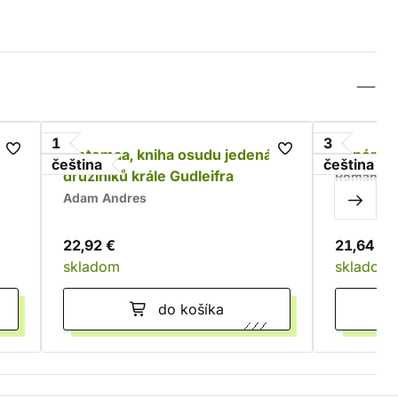
1
3
Wetemaa, kniha osudu jedenácti
Impériu
čeština
čeština
družiníků krále Gudleifra
Roman Bu
Adam Andres
22,92 €
21,64 €
skladom
skladom
do košíka