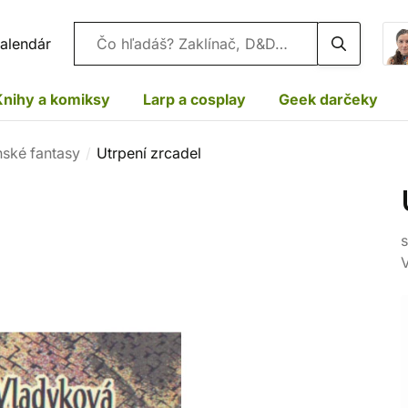
Vyhľadávanie
alendár
Knihy a komiksy
Larp a cosplay
Geek darčeky
nské fantasy
Utrpení zrcadel
s