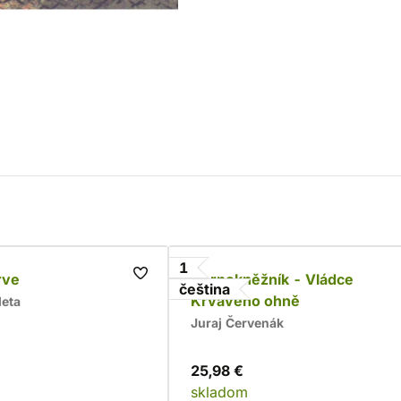
1
rve
Černokněžník - Vládce
čeština
Krvavého ohně
leta
Juraj Červenák
25,98 €
skladom