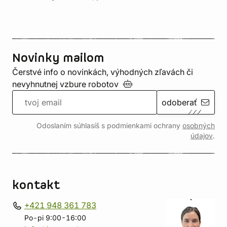
Novinky mailom
Čerstvé info o novinkách, výhodných zľavách či
nevyhnutnej vzbure
robotov
odoberať
Odoslaním súhlasíš s podmienkami ochrany
osobných
údajov
.
kontakt
+421 948 361 783
Po-pi 9:00-16:00