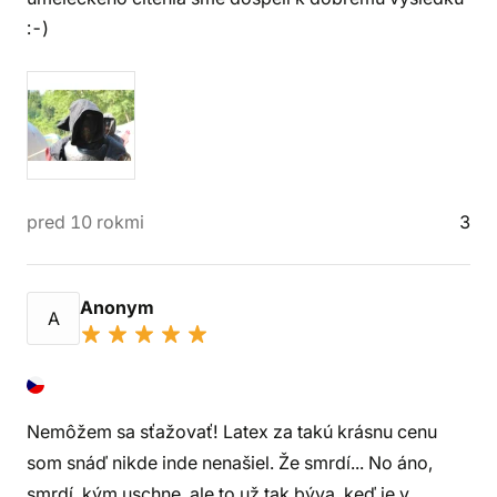
:-)
pred 10 rokmi
3
Anonym
A
Nemôžem sa sťažovať! Latex za takú krásnu cenu
som snáď nikde inde nenašiel. Že smrdí... No áno,
smrdí, kým uschne, ale to už tak býva, keď je v