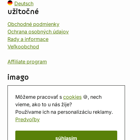
Deutsch
užitočné
Obchodné podmienky
Ochrana osobných údajov
Rady a informace
Veľkoobchod
Affiliate program
imago
Kontakt
Môžeme pracovať s
cookies
🍪, nech
Predajňa
vieme, ako to u nás žije?
Herňa
Používame ich na personalizáciu reklamy.
O nás
Predvoľby
Hodnotenie obchodu
Darčekové poukážky
Kalendár
súhlasím