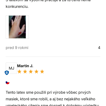
konkurenciu.
pred 9 rokmi
4
Martin J.
MJ
6
Tento latex sme použili pri výrobe vôbec prvých
masiek, ktoré sme robili, a aj bez nejakého veľkého
umeleckého cítenia sme dospeli k dobrému výsledku