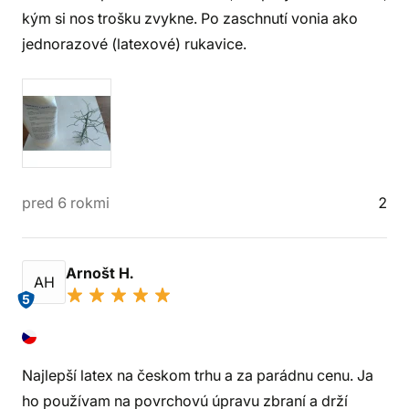
kým si nos trošku zvykne. Po zaschnutí vonia ako
jednorazové (latexové) rukavice.
pred 6 rokmi
2
Arnošt H.
AH
5
Najlepší latex na českom trhu a za parádnu cenu. Ja
ho používam na povrchovú úpravu zbraní a drží