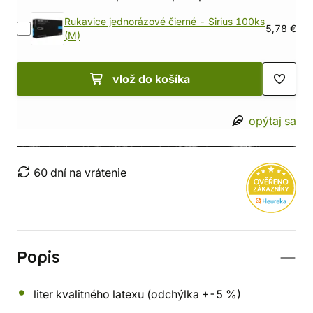
Rukavice jednorázové čierné - Sirius 100ks
5,78 €
(M)
vlož do košíka
opýtaj sa
60 dní na vrátenie
Popis
liter kvalitného latexu (odchýlka +-5 %)