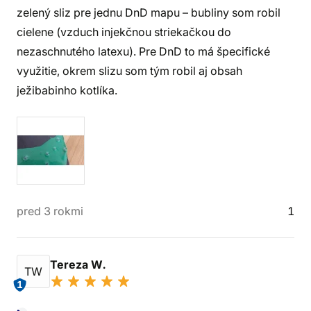
zelený sliz pre jednu DnD mapu – bubliny som robil
cielene (vzduch injekčnou striekačkou do
nezaschnutého latexu). Pre DnD to má špecifické
využitie, okrem slizu som tým robil aj obsah
ježibabinho kotlíka.
pred 3 rokmi
1
Tereza W.
TW
1