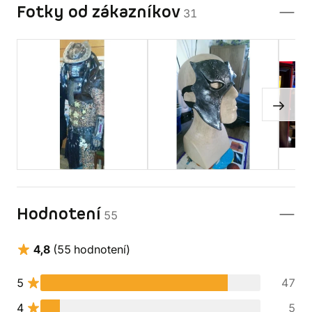
Fotky od zákazníkov
31
Hodnotení
55
4,8
(55 hodnotení)
5
47
4
5