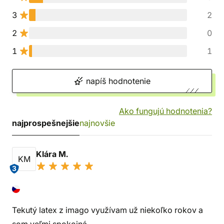
3
2
2
0
1
1
napíš hodnotenie
Ako fungujú hodnotenia?
najprospešnejšie
najnovšie
Klára M.
KM
3
Tekutý latex z imago využívam už niekoľko rokov a