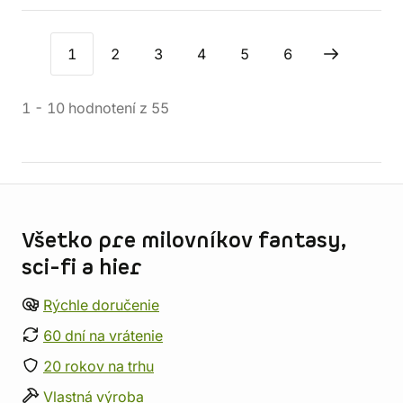
1
2
3
4
5
6
1
-
10
hodnotení
z
55
Informácie o obchode
Všetko pre milovníkov fantasy,
sci-fi a hier
Rýchle doručenie
60 dní na vrátenie
20 rokov na trhu
Vlastná výroba