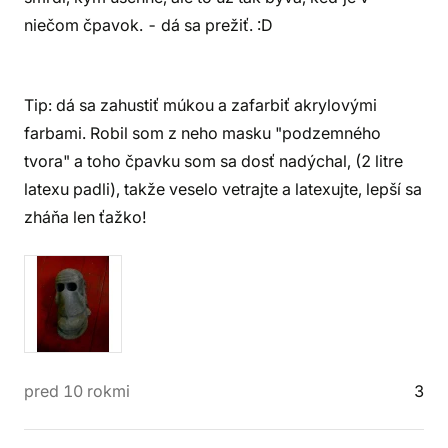
niečom čpavok. - dá sa prežiť. :D
Tip: dá sa zahustiť múkou a zafarbiť akrylovými
farbami. Robil som z neho masku "podzemného
tvora" a toho čpavku som sa dosť nadýchal, (2 litre
latexu padli), takže veselo vetrajte a latexujte, lepší sa
zháňa len ťažko!
pred 10 rokmi
3