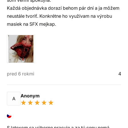
som veľmi spokojná.
Každá objednávka dorazí behom pár dní a ja môžem
neustále tvoriť. Konkrétne ho využívam na výrobu
masiek na SFX mejkap.
pred 6 rokmi
4
Anonym
A
S latexom sa výborne pracuje a za tú cenu nemá