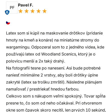
Pavel F.
PF
6
Latex som si kúpil na maskovanie drôtikov (pridanie
hmoty na kmeň a konáre) na miniatúrne stromy do
wargamingu. Odpozeral som to z jedného videa, kde
používajú latex od Woodland Scenics, ktorý je o
polovicu menší a 2x taký drahý.
Na fotografii tesne po nanesení. Asi bude potrebné
naniesť minimálne 2 vrstvy, aby boli drôtiky úplne
zakryté (latex sa trošku zmrštil). Následne plánujem
namaľovať / prestriekať hnedou farbou.
Celkovo som s nákupom veľmi spokojný. Tovar spĺňa
presne to, čo som od neho očakával. Pri otvorenom
okne som čpavok skoro necítil, len prvých 10 sekúnd,