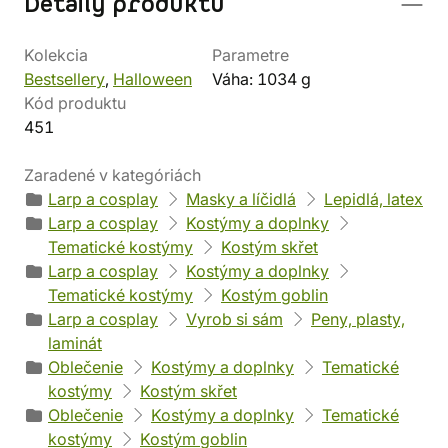
Detaily produktu
Kolekcia
Parametre
Bestsellery
,
Halloween
Váha: 1034 g
Kód produktu
451
Zaradené v kategóriách
Larp a cosplay
Masky a líčidlá
Lepidlá, latex
Larp a cosplay
Kostýmy a doplnky
Tematické kostýmy
Kostým skřet
Larp a cosplay
Kostýmy a doplnky
Tematické kostýmy
Kostým goblin
Larp a cosplay
Vyrob si sám
Peny, plasty,
laminát
Oblečenie
Kostýmy a doplnky
Tematické
kostýmy
Kostým skřet
Oblečenie
Kostýmy a doplnky
Tematické
kostýmy
Kostým goblin