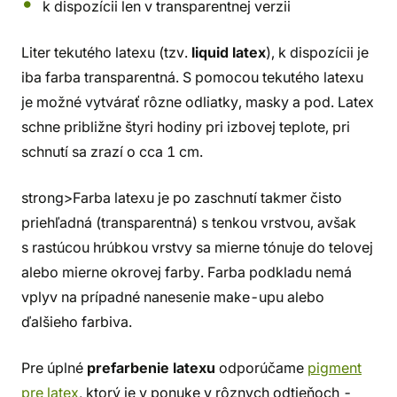
k dispozícii len v transparentnej verzii
Liter tekutého latexu (tzv.
liquid latex
), k dispozícii je
iba farba transparentná. S pomocou tekutého latexu
je možné vytvárať rôzne odliatky, masky a pod. Latex
schne približne štyri hodiny pri izbovej teplote, pri
schnutí sa zrazí o cca 1 cm.
strong>Farba latexu je po zaschnutí takmer čisto
priehľadná (transparentná) s tenkou vrstvou, avšak
s rastúcou hrúbkou vrstvy sa mierne tónuje do telovej
alebo mierne okrovej farby. Farba podkladu nemá
vplyv na prípadné nanesenie make-upu alebo
ďalšieho farbiva.
Pre úplné
prefarbenie latexu
odporúčame
pigment
pre latex
, ktorý je v ponuke v rôznych odtieňoch -