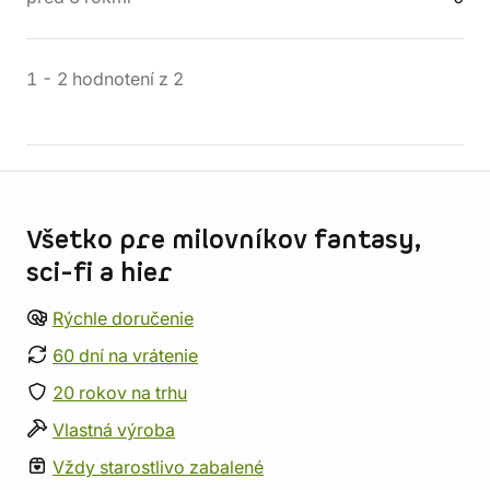
1
-
2
hodnotení
z
2
Informácie o obchode
Všetko pre milovníkov fantasy,
sci-fi a hier
Rýchle doručenie
60 dní na vrátenie
20 rokov na trhu
Vlastná výroba
Vždy starostlivo zabalené