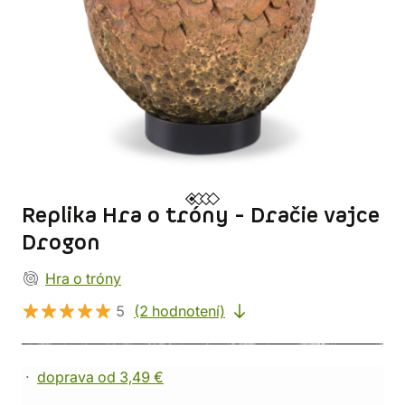
Replika Hra o tróny - Dračie vajce
Drogon
Hra o tróny
5
(2 hodnotení)
doprava od 3,49 €