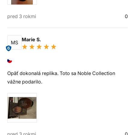
pred 3 rokmi
0
Marie S.
MS
6
Opäť dokonalá replika. Toto sa Noble Collection
vážne podarilo.
pred 3 rokmi
0