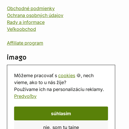
Obchodné podmienky
Ochrana osobných údajov
Rady a informace
Veľkoobchod
Affiliate program
imago
Kontakt
Môžeme pracovať s
cookies
🍪, nech
Predajňa
vieme, ako to u nás žije?
Herňa
Používame ich na personalizáciu reklamy.
O nás
Predvoľby
Hodnotenie obchodu
Darčekové poukážky
Kalendár
súhlasím
imago.blog
nie, som tu tajne