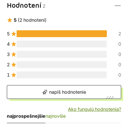
Hodnotení
2
5
(2 hodnotení)
5
2
4
0
3
0
2
0
1
0
napíš hodnotenie
Ako fungujú hodnotenia?
najprospešnejšie
najnovšie