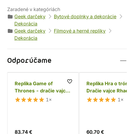
Zaradené v kategóriách
Geek darčeky
Bytové doplnky a dekorácie
Dekorácia
Geek darčeky
Filmové a herné repliky
Dekorácia
Odporúčame
Replika Game of
Replika Hra o tróny 
Thrones - dračie vajce
Dračie vajce Rhaega
Viserion
1×
1×
83,74 €
60,70 €