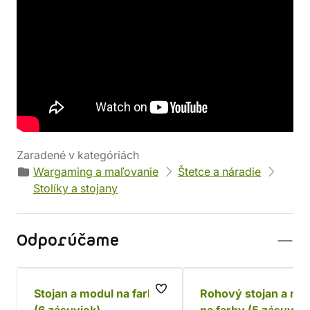
Detaily produktu
Výrobca
Parametre
Hobbyzone
Váha: 1642 g
Kód produktu
33441
Zaradené v kategóriách
Wargaming a maľovanie
Štetce a náradie
Stolíky a stojany
Odporúčame
Stojan a modul na farby
Rohový stojan a mo