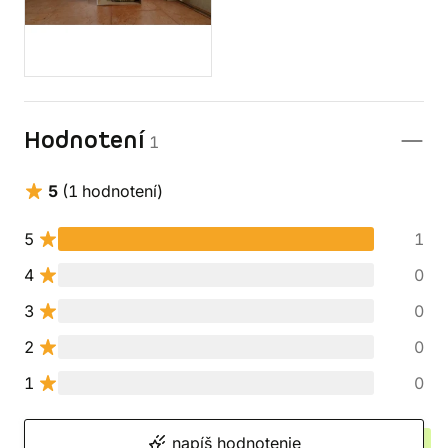
Hodnotení
1
5
(1 hodnotení)
5
1
4
0
3
0
2
0
1
0
napíš hodnotenie