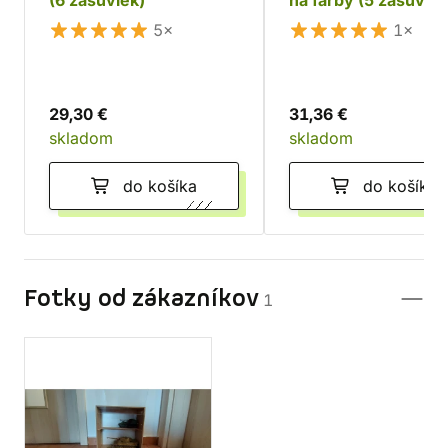
(6 zásuviek)
na farby (5 zásuviek
5×
1×
29,30 €
31,36 €
skladom
skladom
do košíka
do košíka
Fotky od zákazníkov
1