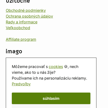
užitočné
Obchodné podmienky
Ochrana osobných údajov
Rady a informace
Veľkoobchod
Affiliate program
imago
Kontakt
Môžeme pracovať s
cookies
🍪, nech
Predajňa
vieme, ako to u nás žije?
Herňa
Používame ich na personalizáciu reklamy.
O nás
Predvoľby
Hodnotenie obchodu
Darčekové poukážky
Kalendár
súhlasím
imago.blog