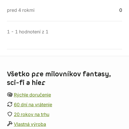
pred 4 rokmi
0
1
-
1
hodnotení
z
1
Informácie o obchode
Všetko pre milovníkov fantasy,
sci-fi a hier
Rýchle doručenie
60 dní na vrátenie
20 rokov na trhu
Vlastná výroba