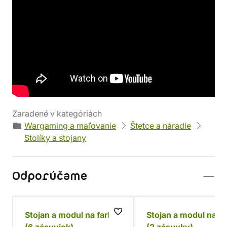
Detaily produktu
Výrobca
Parametre
Hobbyzone
Váha: 2424 g
EAN
Kód produktu
5905515273534
33428
Zaradené v kategóriách
Wargaming a maľovanie
Štetce a náradie
Stolíky a stojany
Odporúčame
Stojan a modul na farby
Stojan a modul na b