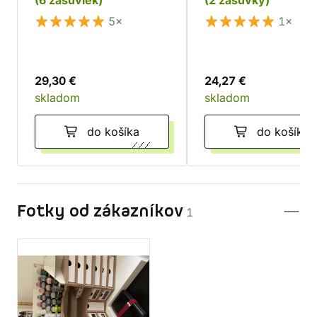
(6 zásuviek)
(2 zásuvky)
5×
1×
29,30 €
24,27 €
skladom
skladom
do košíka
do košíka
Fotky od zákazníkov
1