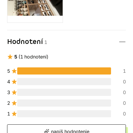
Hodnotení
1
5
(1 hodnotení)
5
1
4
0
3
0
2
0
1
0
napíš hodnotenie