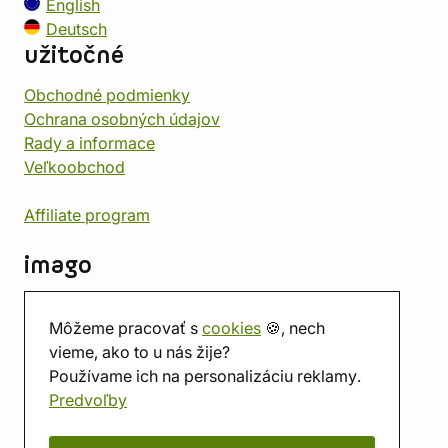
English
Deutsch
užitočné
Obchodné podmienky
Ochrana osobných údajov
Rady a informace
Veľkoobchod
Affiliate program
imago
Kontakt
Môžeme pracovať s
cookies
🍪, nech
Predajňa
vieme, ako to u nás žije?
Herňa
Používame ich na personalizáciu reklamy.
O nás
Predvoľby
Hodnotenie obchodu
Darčekové poukážky