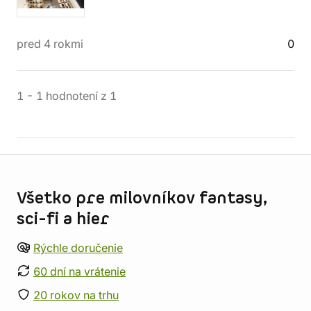
pred 4 rokmi
0
1
-
1
hodnotení
z
1
Informácie o obchode
Všetko pre milovníkov fantasy,
sci-fi a hier
Rýchle doručenie
60 dní na vrátenie
20 rokov na trhu