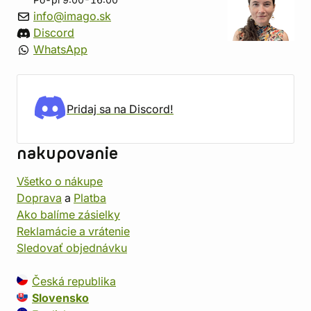
Po-pi 9:00-16:00
info@imago.sk
Discord
WhatsApp
Pridaj sa na Discord!
nakupovanie
Všetko o nákupe
Doprava
a
Platba
Ako balíme zásielky
Reklamácie a vrátenie
Sledovať objednávku
Česká republika
Slovensko