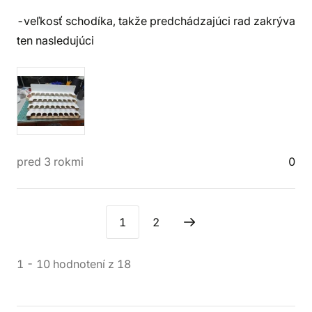
-veľkosť schodíka, takže predchádzajúci rad zakrýva
ten nasledujúci
pred 3 rokmi
0
1
2
1
-
10
hodnotení
z
18