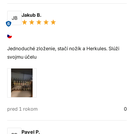
Jakub B.
JB
6
Jednoduché zloženie, stačí nožík a Herkules. Slúži
svojmu účelu
pred 1 rokom
0
Pavel P.