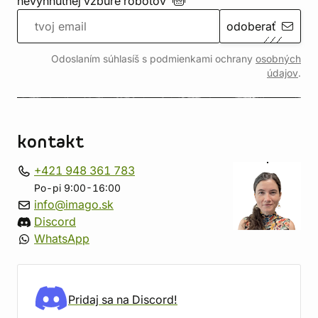
nevyhnutnej vzbure
robotov
odoberať
Odoslaním súhlasíš s podmienkami ochrany
osobných
údajov
.
kontakt
+421 948 361 783
Po-pi 9:00-16:00
info@imago.sk
Discord
WhatsApp
Pridaj sa na Discord!