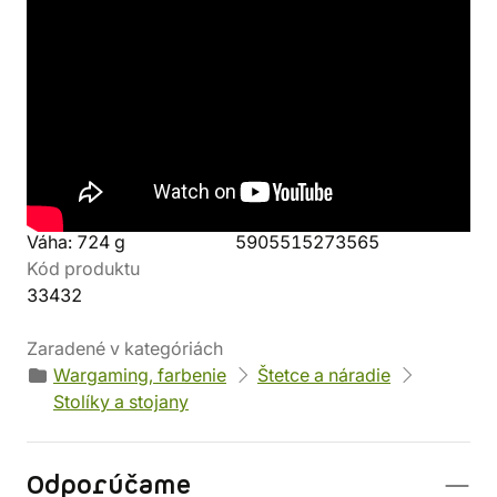
Detaily produktu
Výrobca
Kolekcia
Hobbyzone
Farbenie pre
začiatočníkov (2/2)
Parametre
EAN
Váha: 724 g
5905515273565
Kód produktu
33432
Zaradené v kategóriách
Wargaming, farbenie
Štetce a náradie
Stolíky a stojany
Odporúčame