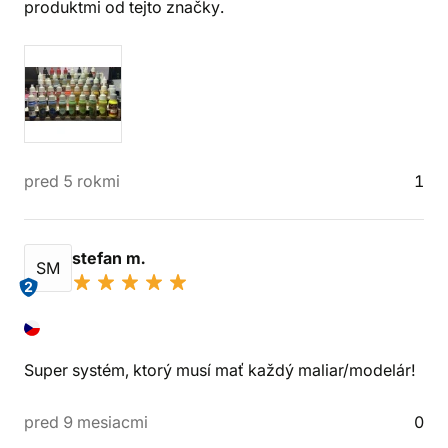
produktmi od tejto značky.
pred 5 rokmi
1
stefan m.
SM
2
Super systém, ktorý musí mať každý maliar/modelár!
pred 9 mesiacmi
0