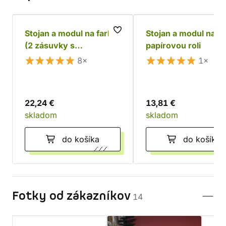
Stojan a modul na farby
Stojan a modul na
(2 zásuvky s
papírovou roli
oddeľovačmi)
8×
1×
22,24 €
13,81 €
skladom
skladom
do košíka
do košíka
Fotky od zákazníkov
14