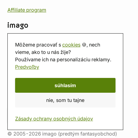
Affiliate program
imago
Kontakt
Môžeme pracovať s
cookies
🍪, nech
Predajňa
vieme, ako to u nás žije?
Herňa
Používame ich na personalizáciu reklamy.
O nás
Predvoľby
Hodnotenie obchodu
Darčekové poukážky
Kalendár
súhlasím
imago.blog
nie, som tu tajne
Zásady ochrany osobných údajov
© 2005-2026 imago (predtým fantasyobchod)