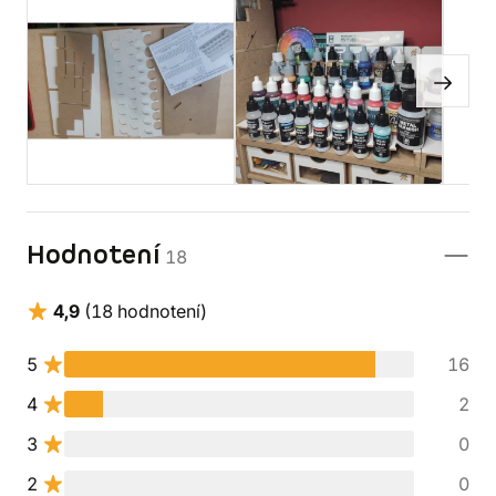
Hodnotení
18
4,9
(18 hodnotení)
5
16
4
2
3
0
2
0