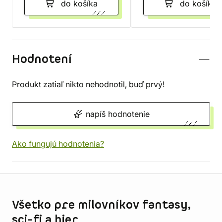
do košíka
do košíka
Hodnotení
Produkt zatiaľ nikto nehodnotil, buď prvý!
napíš hodnotenie
Ako fungujú hodnotenia?
Informácie o obchode
Všetko pre milovníkov fantasy,
sci-fi a hier