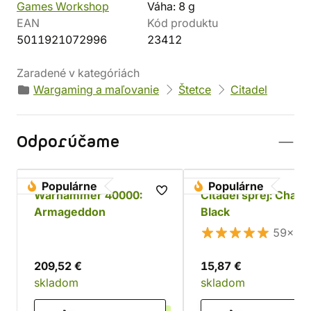
Games Workshop
Váha: 8 g
EAN
Kód produktu
5011921072996
23412
Zaradené v kategóriách
Wargaming a maľovanie
Štetce
Citadel
Odporúčame
Populárne
Populárne
Warhammer 40000:
Citadel sprej: Chaos
Armageddon
Black
59×
209,52 €
15,87 €
skladom
skladom