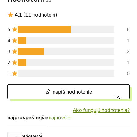
4,1
(11 hodnotení)
5
6
4
1
3
3
2
1
1
0
napíš hodnotenie
Ako fungujú hodnotenia?
najprospešnejšie
najnovšie
Václav Š.