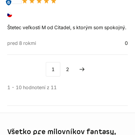
6
Štetec veľkosti M od Citadel, s ktorým som spokojný.
pred 8 rokmi
0
1
2
1
-
10
hodnotení
z
11
Informácie o obchode
Všetko pre milovníkov fantasy,