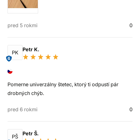
pred 5 rokmi
0
Petr K.
PK
6
Pomerne univerzálny štetec, ktorý ti odpustí pár
drobných chýb.
pred 6 rokmi
0
Petr Š.
PŠ