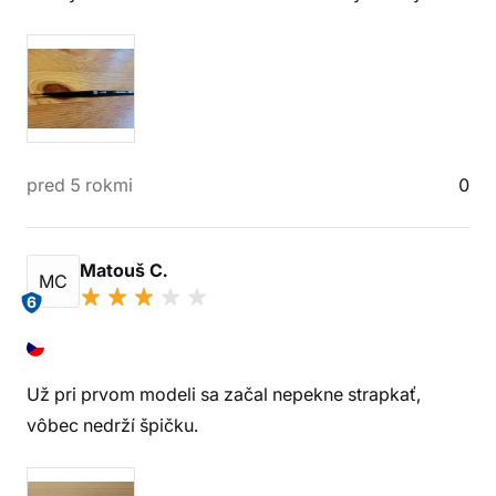
pred 5 rokmi
0
Matouš C.
MC
6
Už pri prvom modeli sa začal nepekne strapkať,
vôbec nedrží špičku.