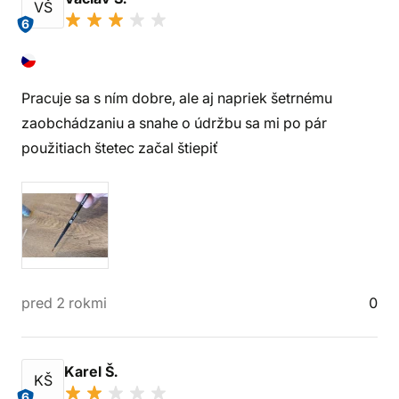
VŠ
6
Pracuje sa s ním dobre, ale aj napriek šetrnému
zaobchádzaniu a snahe o údržbu sa mi po pár
použitiach štetec začal štiepiť
pred 2 rokmi
0
Karel Š.
KŠ
6