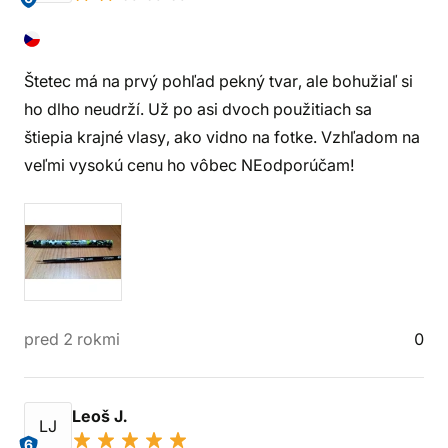
Štetec má na prvý pohľad pekný tvar, ale bohužiaľ si
ho dlho neudrží. Už po asi dvoch použitiach sa
štiepia krajné vlasy, ako vidno na fotke. Vzhľadom na
veľmi vysokú cenu ho vôbec NEodporúčam!
pred 2 rokmi
0
Leoš J.
LJ
6