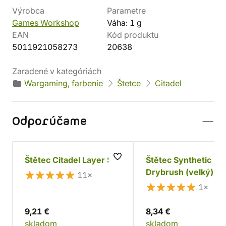
Výrobca
Parametre
Games Workshop
Váha: 1 g
EAN
Kód produktu
5011921058273
20638
Zaradené v kategóriách
Wargaming, farbenie
Štetce
Citadel
Odporúčame
Štětec Citadel Layer S
Štětec Synthetic
Drybrush (velký)
11×
1×
9,21 €
8,34 €
skladom
skladom