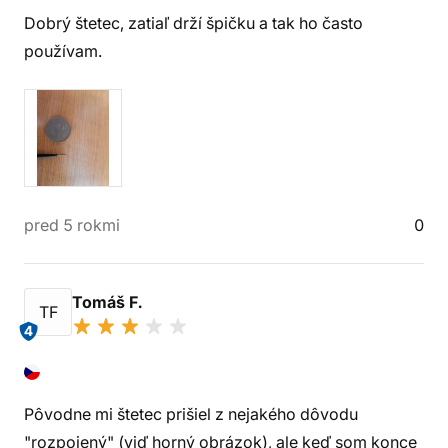
Dobrý štetec, zatiaľ drží špičku a tak ho často
používam.
pred 5 rokmi
0
Tomáš F.
TF
4
Pôvodne mi štetec prišiel z nejakého dôvodu
"rozpojený" (viď horný obrázok), ale keď som konce