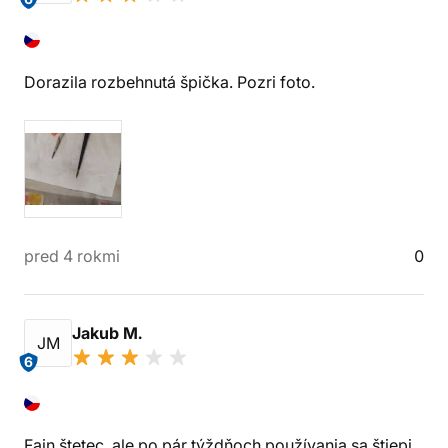
Dorazila rozbehnutá špička. Pozri foto.
pred 4 rokmi
0
Jakub M.
JM
6
Fajn štetec, ale po pár týždňoch používania sa štiepi.