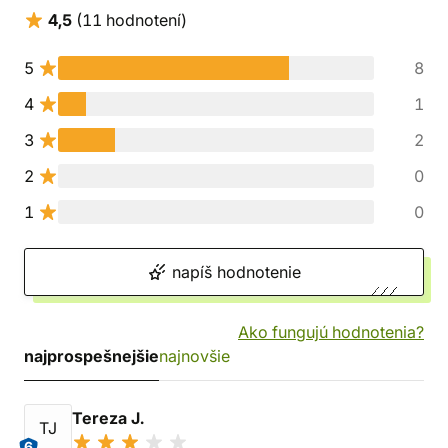
4,5
(11 hodnotení)
5
8
4
1
3
2
2
0
1
0
napíš hodnotenie
Ako fungujú hodnotenia?
najprospešnejšie
najnovšie
Tereza J.
TJ
6