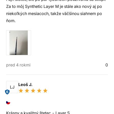
Za to môj Synthetic Layer M je stále ako nový aj po
niekoľkých mesiacoch, takže väčšinou siahnem po
ňom.
pred 4 rokmi
0
Leoš J.
LJ
6
Krásny a kvalitný štetec - Layer S