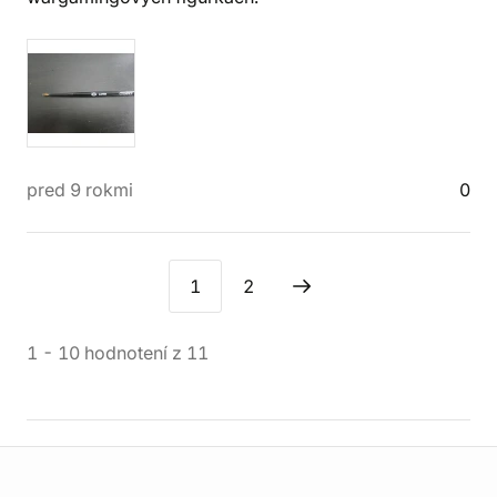
pred 9 rokmi
0
1
2
1
-
10
hodnotení
z
11
Informácie o obchode