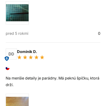
pred 5 rokmi
0
Dominik D.
DD
6
Na menšie detaily je parádny. Má peknú špičku, ktorá
drží.