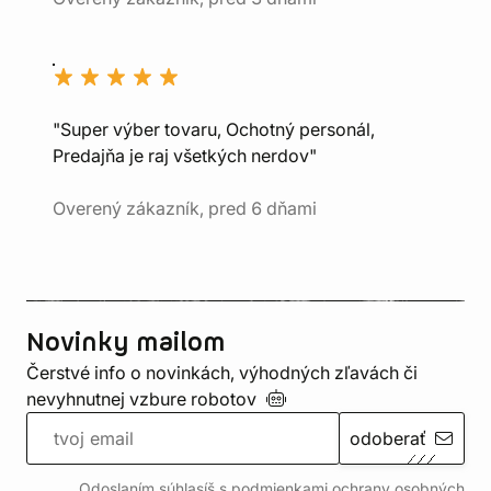
"Super výber tovaru, Ochotný personál,
Predajňa je raj všetkých nerdov"
Overený zákazník, pred 6 dňami
Novinky mailom
Čerstvé info o novinkách, výhodných zľavách či
nevyhnutnej vzbure
robotov
odoberať
Odoslaním súhlasíš s podmienkami ochrany
osobných