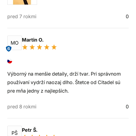
pred 7 rokmi
0
Martin O.
MO
6
Výborný na menšie detaily, drží tvar. Pri správnom
používaní vydrží naozaj dlho. Štetce od Citadel sú
pre mňa jedny z najlepších.
pred 8 rokmi
0
Petr Š.
PŠ