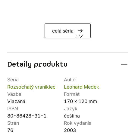
celá séria
Detaily produktu
Séria
Autor
Rozsochatý vraniklec
Leonard Medek
Väzba
Formát
Viazaná
170 x 120 mm
ISBN
Jazyk
80-86428-31-1
čeština
Strán
Rok vydania
76
2003