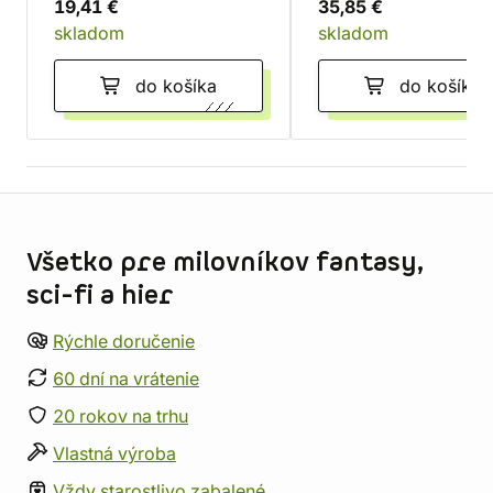
19,41 €
35,85 €
skladom
skladom
do košíka
do košíka
Informácie o obchode
Všetko pre milovníkov fantasy,
sci-fi a hier
Rýchle doručenie
60 dní na vrátenie
20 rokov na trhu
Vlastná výroba
Vždy starostlivo zabalené