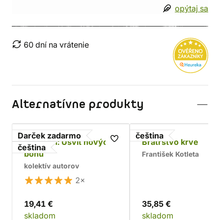
opýtaj sa
60 dní na vrátenie
Alternatívne produkty
Darček zadarmo
čeština
Asterion: Úsvit nových
Bratrstvo krve
čeština
bohů
František Kotleta
kolektív autorov
2×
19,41 €
35,85 €
skladom
skladom