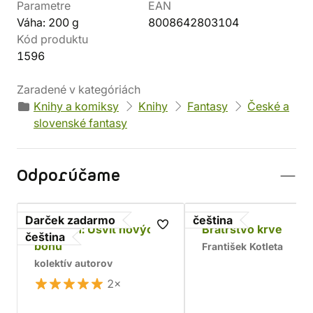
Parametre
EAN
Váha: 200 g
8008642803104
Kód produktu
1596
Zaradené v kategóriách
Knihy a komiksy
Knihy
Fantasy
České a
slovenské fantasy
Odporúčame
Darček zadarmo
čeština
Asterion: Úsvit nových
Bratrstvo krve
čeština
bohů
František Kotleta
kolektív autorov
2×