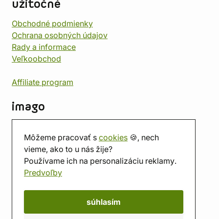
užitočné
Obchodné podmienky
Ochrana osobných údajov
Rady a informace
Veľkoobchod
Affiliate program
imago
Kontakt
Môžeme pracovať s
cookies
🍪, nech
Predajňa
vieme, ako to u nás žije?
Herňa
Používame ich na personalizáciu reklamy.
O nás
Predvoľby
Hodnotenie obchodu
Darčekové poukážky
Kalendár
súhlasím
imago.blog