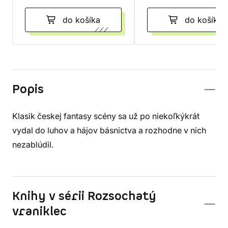
do košíka
do košíka
Popis
Klasik českej fantasy scény sa už po niekoľkýkrát
vydal do luhov a hájov básnictva a rozhodne v nich
nezablúdil.
Knihy v sérii Rozsochatý
vraniklec