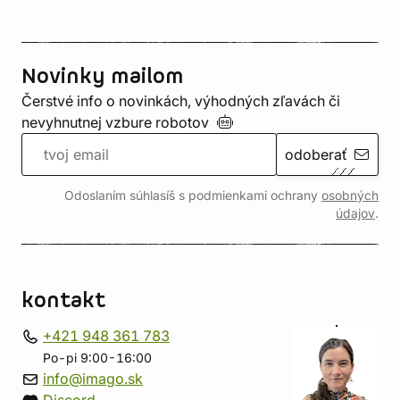
Novinky mailom
Čerstvé info o novinkách, výhodných zľavách či
nevyhnutnej vzbure
robotov
odoberať
Odoslaním súhlasíš s podmienkami ochrany
osobných
údajov
.
kontakt
+421 948 361 783
Po-pi 9:00-16:00
info@imago.sk