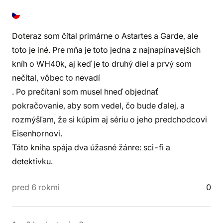
Doteraz som čítal primárne o Astartes a Garde, ale
toto je iné. Pre mňa je toto jedna z najnapínavejších
kníh o WH40k, aj keď je to druhý diel a prvý som
nečítal, vôbec to nevadí
. Po prečítaní som musel hneď objednať
pokračovanie, aby som vedel, čo bude ďalej, a
rozmýšľam, že si kúpim aj sériu o jeho predchodcovi
Eisenhornovi.
Táto kniha spája dva úžasné žánre: sci-fi a
detektívku.
pred 6 rokmi
0