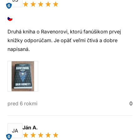
6
Druhá kniha o Ravenorovi, ktorú fanúšikom prvej
knižky odporúčam. Je opäť veľmi čtivá a dobre
napísaná.
pred 6 rokmi
0
Ján A.
JA
6