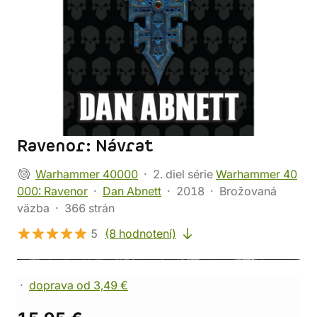
Ravenor: Návrat
Warhammer 40000
2. diel série
Warhammer 40
000: Ravenor
Dan Abnett
2018
Brožovaná
väzba
366 strán
5
(8 hodnotení)
doprava od 3,49 €