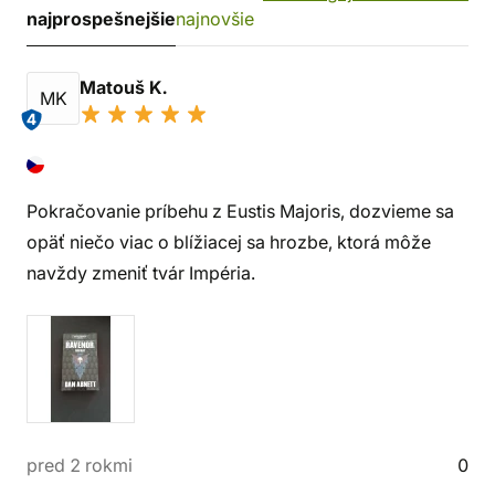
najprospešnejšie
najnovšie
Matouš K.
MK
4
Pokračovanie príbehu z Eustis Majoris, dozvieme sa
opäť niečo viac o blížiacej sa hrozbe, ktorá môže
navždy zmeniť tvár Impéria.
pred 2 rokmi
0