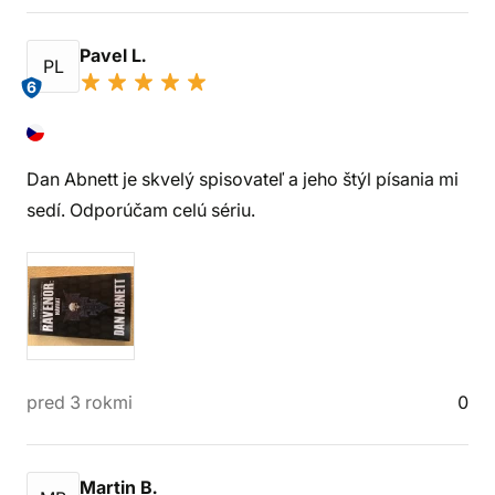
Pavel L.
PL
6
Dan Abnett je skvelý spisovateľ a jeho štýl písania mi
sedí. Odporúčam celú sériu.
pred 3 rokmi
0
Martin B.