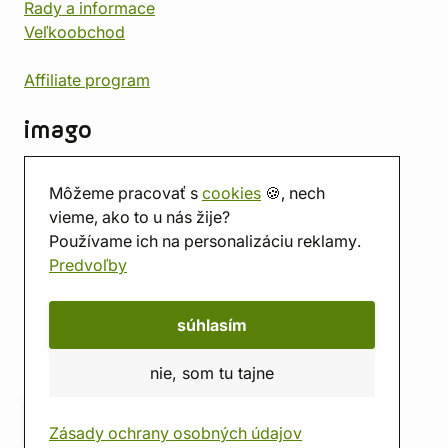
Rady a informace
Veľkoobchod
Affiliate program
imago
Kontakt
Môžeme pracovať s
cookies
🍪, nech
Predajňa
vieme, ako to u nás žije?
Herňa
Používame ich na personalizáciu reklamy.
O nás
Predvoľby
Hodnotenie obchodu
Darčekové poukážky
Kalendár
súhlasím
imago.blog
nie, som tu tajne
Zásady ochrany osobných údajov