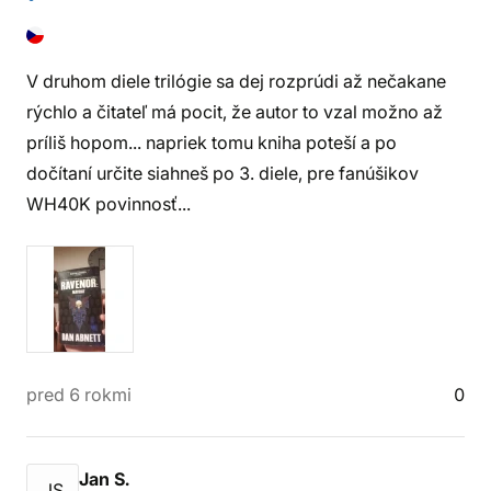
V druhom diele trilógie sa dej rozprúdi až nečakane
rýchlo a čitateľ má pocit, že autor to vzal možno až
príliš hopom... napriek tomu kniha poteší a po
dočítaní určite siahneš po 3. diele, pre fanúšikov
WH40K povinnosť...
pred 6 rokmi
0
Jan S.
JS