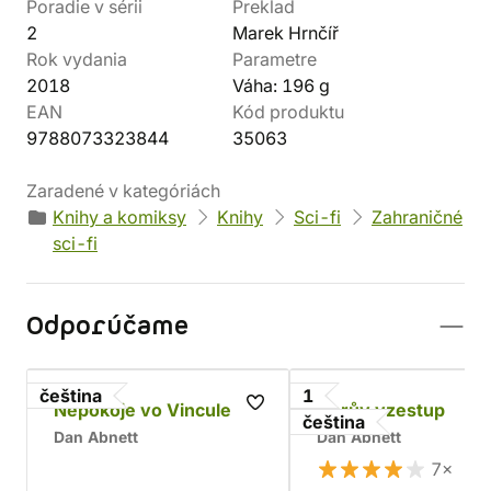
Poradie v sérii
Preklad
2
Marek Hrnčíř
Rok vydania
Parametre
2018
Váha: 196 g
EAN
Kód produktu
9788073323844
35063
Zaradené v kategóriách
Knihy a komiksy
Knihy
Sci-fi
Zahraničné
sci-fi
Odporúčame
čeština
1
Nepokoje vo Vincule
Horův vzestup
čeština
Dan Abnett
Dan Abnett
7×