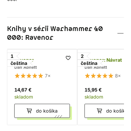
Knihy v sérii Warhammer 40
000: Ravenor
1
2
Ravenor
Ravenor: Návrat
čeština
čeština
Dan Abnett
Dan Abnett
7×
8×
14,67 €
15,95 €
skladom
skladom
do košíka
do košíka