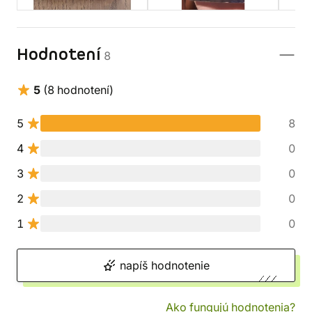
Hodnotení
8
5
(8 hodnotení)
5
8
4
0
3
0
2
0
1
0
napíš hodnotenie
Ako fungujú hodnotenia?