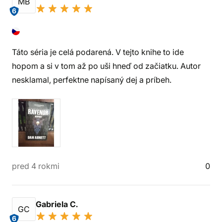
MB
6
Táto séria je celá podarená. V tejto knihe to ide
hopom a si v tom až po uši hneď od začiatku. Autor
nesklamal, perfektne napísaný dej a príbeh.
pred 4 rokmi
0
Gabriela C.
GC
6