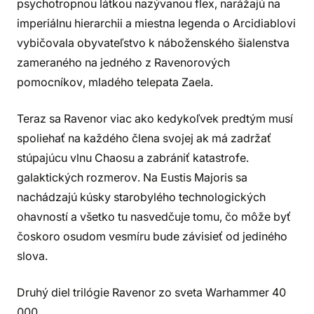
psychotropnou látkou nazývanou flex, narážajú na
imperiálnu hierarchii a miestna legenda o Arcidiablovi
vybičovala obyvateľstvo k náboženského šialenstva
zameraného na jedného z Ravenorových
pomocníkov, mladého telepata Zaela.
Teraz sa Ravenor viac ako kedykoľvek predtým musí
spoliehať na každého člena svojej ak má zadržať
stúpajúcu vlnu Chaosu a zabrániť katastrofe.
galaktických rozmerov. Na Eustis Majoris sa
nachádzajú kúsky starobylého technologických
ohavností a všetko tu nasvedčuje tomu, čo môže byť
čoskoro osudom vesmíru bude závisieť od jediného
slova.
Druhý diel trilógie Ravenor zo sveta Warhammer 40
000.