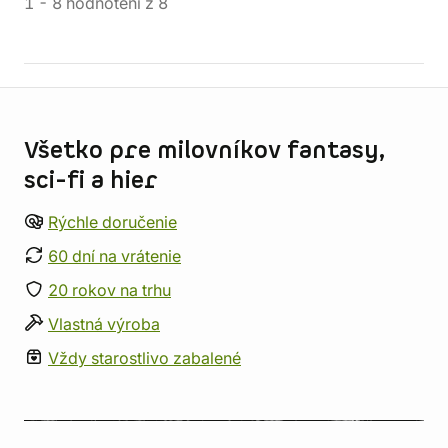
1
-
8
hodnotení
z
8
Informácie o obchode
Všetko pre milovníkov fantasy,
sci-fi a hier
Rýchle doručenie
60 dní na vrátenie
20 rokov na trhu
Vlastná výroba
Vždy starostlivo zabalené