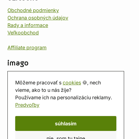
Obchodné podmienky
Ochrana osobných údajov
Rady a informace
Veľkoobchod
Affiliate program
imago
Kontakt
Môžeme pracovať s
cookies
🍪, nech
Predajňa
vieme, ako to u nás žije?
Herňa
Používame ich na personalizáciu reklamy.
O nás
Predvoľby
Hodnotenie obchodu
Darčekové poukážky
Kalendár
súhlasím
imago.blog
nie, som tu tajne