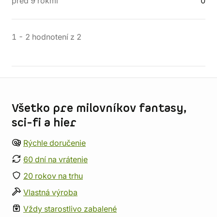
pred 9 rokmi
0
1
-
2
hodnotení
z
2
Informácie o obchode
Všetko pre milovníkov fantasy,
sci-fi a hier
Rýchle doručenie
60 dní na vrátenie
20 rokov na trhu
Vlastná výroba
Vždy starostlivo zabalené