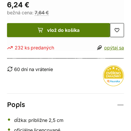
6,24 €
bežná cena:
7,64 €
vlož do košíka
232 ks predaných
opýtaj sa
60 dní na vrátenie
Popis
dĺžka: približne 2,5 cm
oficiálne licencované