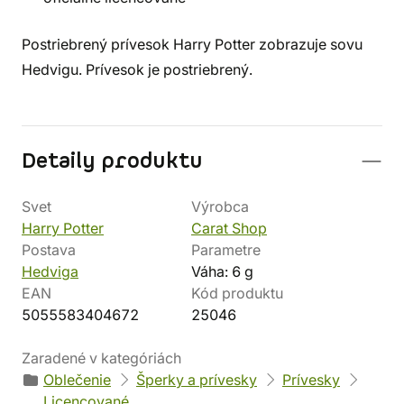
Postriebrený prívesok Harry Potter zobrazuje sovu
Hedvigu. Prívesok je postriebrený.
Detaily produktu
Svet
Výrobca
Harry Potter
Carat Shop
Postava
Parametre
Hedviga
Váha: 6 g
EAN
Kód produktu
5055583404672
25046
Zaradené v kategóriách
Oblečenie
Šperky a prívesky
Prívesky
Licencované