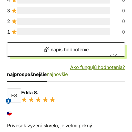
4
0
3
0
2
0
1
0
napíš hodnotenie
Ako fungujú hodnotenia?
najprospešnejšie
najnovšie
Edita S.
ES
1
Prívesok vyzerá skvelo, je veľmi pekný.